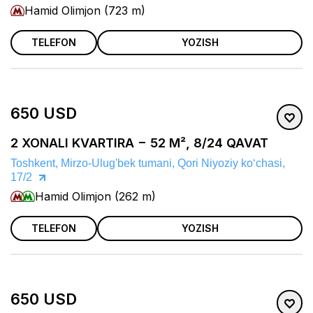
Hamid Olimjon (723 m)
TELEFON
YOZISH
650 USD
2 XONALI KVARTIRA − 52 M², 8/24 QAVAT
Toshkent, Mirzo-Ulug'bek tumani, Qori Niyoziy koʻchasi,
17/2
Hamid Olimjon (262 m)
TELEFON
YOZISH
650 USD