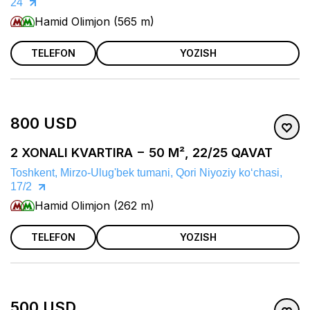
24
Hamid Olimjon (565 m)
TELEFON
YOZISH
800 USD
2 XONALI KVARTIRA − 50 M², 22/25 QAVAT
Toshkent, Mirzo-Ulug'bek tumani, Qori Niyoziy koʻchasi,
17/2
Hamid Olimjon (262 m)
TELEFON
YOZISH
500 USD