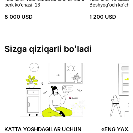
berk koʻchasi, 13
Beshyogʻoch koʻchas
8 000 USD
1 200 USD
Sizga qiziqarli boʻladi
KATTA YOSHDAGILAR UCHUN
«ENG YAXSH