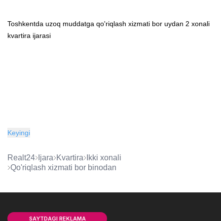
Toshkentda uzoq muddatga qo'riqlash xizmati bor uydan 2 xonali
kvartira ijarasi
Keyingi
Realt24
Ijara
kvartira
ikki xonali
qo'riqlash xizmati bor binodan
SAYTDAGI REKLAMA