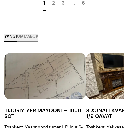
1
2
3
...
6
YANGI
OMMABOP
TIJORIY YER MAYDONI − 1000
3 XONALI KVARTI
SOT
1/9 QAVAT
Toshkent, Yashnobod tumani, Dilnur 6-
Toshkent, Yakkasaro