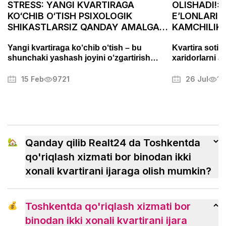
STRESS: YANGI KVARTIRAGA
OLISHADI!»
KO‘CHIB O‘TISH PSIXOLOGIK
E’LONLARID
SHIKASTLARSIZ QANDAY AMALGA
KAMCHILIK
OSHIRILADI
ASABIYLAS
Yangi kvartiraga ko‘chib o‘tish – bu
Kvartira sotis
shunchaki yashash joyini o‘zgartirish
xaridorlarni a
emas, balki puxta tayyorgarlik talab
Fotosuratlarni
qiladigan muhim bosqichdir. Bu jarayon
muammolarni t
15 Feb
9721
26 Jul
13
stress va charchoqni keltirib chiqarishi
mulkni muvaffa
mumkin, lekin to‘g‘ri yondashuv uni tartibli
boshqa sirlari
va hatto yoqimli jarayonga aylantirishi
mumkin. Ushbu maqolada biz ko‘chishni
qanday samarali tashkil qilish, ortiqcha
xavotirlardan qochish va yangi uyingizga
🏡
Qanday qilib Realt24 da Toshkentda
tezroq ko‘nikish usullarini ko‘rib chiqamiz.
qo'riqlash xizmati bor binodan ikki
xonali kvartirani ijaraga olish mumkin?
💰
Toshkentda qo'riqlash xizmati bor
binodan ikki xonali kvartirani ijara