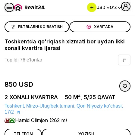
USD
O’Z
Toshkentda qo'riqlash xizmati bor uydan ikki xonali kvartira 
FILTRLARNI KO'RSATISH
XARITADA
Toshkentda qo'riqlash xizmati bor uydan ikki
xonali kvartira ijarasi
Topildi 76 e'lonlar
850 USD
2 XONALI KVARTIRA − 50 M², 5/25 QAVAT
Toshkent, Mirzo-Ulug'bek tumani, Qori Niyoziy koʻchasi,
17/2
Hamid Olimjon (262 m)
TELEFON
YOZISH