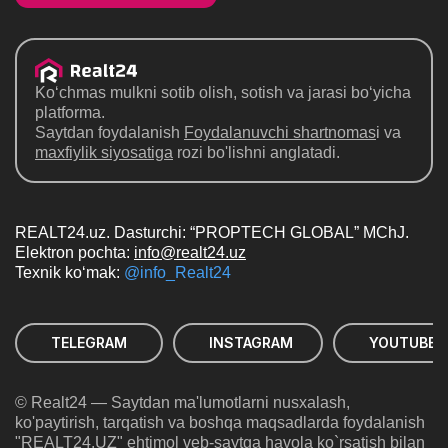
Ko‘chmas mulkni sotib olish, sotish va jarasi bo‘yicha
platforma.
Saytdan foydalanish
Foydalanuvchi shartnomas
i va
maxfiylik siyosatiga
rozi bo'lishni anglatadi.
REALT24.uz. Dasturchi: “PROPTECH GLOBAL” MChJ.
Elektron pochta:
info@realt24.uz
Texnik ko‘mak:
@info_Realt24
TELEGRAM
INSTAGRAM
YOUTUBE
© Realt24 — Saytdan ma'lumotlarni nusxalash,
ko'paytirish, tarqatish va boshqa maqsadlarda foydalanish
"REALT24.UZ" ehtimol veb-saytga havola ko`rsatish bilan