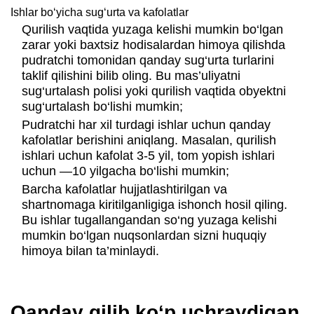
Ishlar bo‘yicha sug‘urta va kafolatlar
Qurilish vaqtida yuzaga kelishi mumkin bo‘lgan
zarar yoki baxtsiz hodisalardan himoya qilishda
pudratchi tomonidan qanday sug‘urta turlarini
taklif qilishini bilib oling. Bu mas’uliyatni
sug‘urtalash polisi yoki qurilish vaqtida obyektni
sug‘urtalash bo‘lishi mumkin;
Pudratchi har xil turdagi ishlar uchun qanday
kafolatlar berishini aniqlang. Masalan, qurilish
ishlari uchun kafolat 3-5 yil, tom yopish ishlari
uchun —10 yilgacha bo‘lishi mumkin;
Barcha kafolatlar hujjatlashtirilgan va
shartnomaga kiritilganligiga ishonch hosil qiling.
Bu ishlar tugallangandan so‘ng yuzaga kelishi
mumkin bo‘lgan nuqsonlardan sizni huquqiy
himoya bilan ta’minlaydi.
Qanday qilib ko‘p uchraydigan