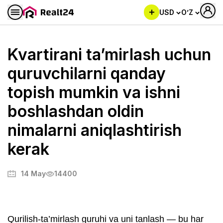
USD
O’Z
Kvartirani ta’mirlash uchun
quruvchilarni qanday
topish mumkin va ishni
boshlashdan oldin
nimalarni aniqlashtirish
kerak
14 May
14400
Qurilish-ta’mirlash guruhi va uni tanlash — bu har