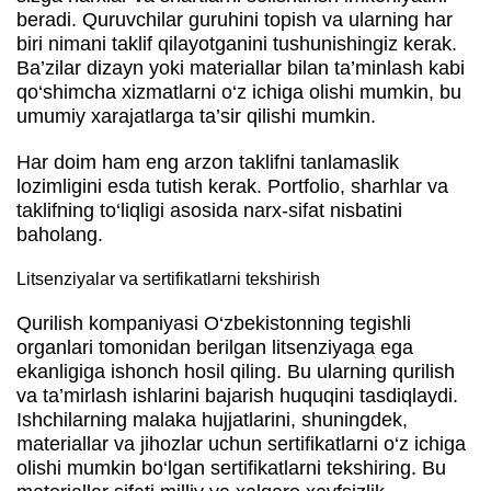
beradi. Quruvchilar guruhini topish va ularning har
biri nimani taklif qilayotganini tushunishingiz kerak.
Ba’zilar dizayn yoki materiallar bilan ta’minlash kabi
qo‘shimcha xizmatlarni o‘z ichiga olishi mumkin, bu
umumiy xarajatlarga ta’sir qilishi mumkin.
Har doim ham eng arzon taklifni tanlamaslik
lozimligini esda tutish kerak. Portfolio, sharhlar va
taklifning to‘liqligi asosida narx-sifat nisbatini
baholang.
Litsenziyalar va sertifikatlarni tekshirish
Qurilish kompaniyasi O‘zbekistonning tegishli
organlari tomonidan berilgan litsenziyaga ega
ekanligiga ishonch hosil qiling. Bu ularning qurilish
va ta’mirlash ishlarini bajarish huquqini tasdiqlaydi.
Ishchilarning malaka hujjatlarini, shuningdek,
materiallar va jihozlar uchun sertifikatlarni o‘z ichiga
olishi mumkin bo‘lgan sertifikatlarni tekshiring. Bu