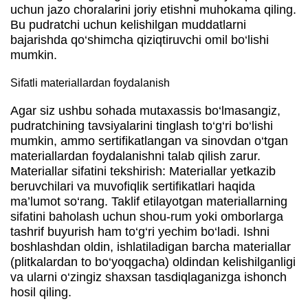
uchun jazo choralarini joriy etishni muhokama qiling.
Bu pudratchi uchun kelishilgan muddatlarni
bajarishda qo‘shimcha qiziqtiruvchi omil bo‘lishi
mumkin.
Sifatli materiallardan foydalanish
Agar siz ushbu sohada mutaxassis bo‘lmasangiz,
pudratchining tavsiyalarini tinglash to‘g‘ri bo‘lishi
mumkin, ammo sertifikatlangan va sinovdan o‘tgan
materiallardan foydalanishni talab qilish zarur.
Materiallar sifatini tekshirish: Materiallar yetkazib
beruvchilari va muvofiqlik sertifikatlari haqida
ma’lumot so‘rang. Taklif etilayotgan materiallarning
sifatini baholash uchun shou-rum yoki omborlarga
tashrif buyurish ham to‘g‘ri yechim bo‘ladi. Ishni
boshlashdan oldin, ishlatiladigan barcha materiallar
(plitkalardan to bo‘yoqgacha) oldindan kelishilganligi
va ularni o‘zingiz shaxsan tasdiqlaganizga ishonch
hosil qiling.