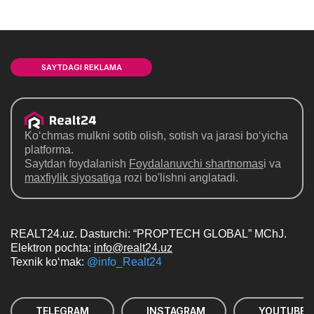
SAYTDAGI REKLAMA
Ko‘chmas mulkni sotib olish, sotish va jarasi bo‘yicha
platforma.
Saytdan foydalanish
Foydalanuvchi shartnomas
i va
maxfiylik siyosatiga
rozi bo'lishni anglatadi.
REALT24.uz. Dasturchi: “PROPTECH GLOBAL” MChJ.
Elektron pochta:
info@realt24.uz
Texnik ko‘mak:
@info_Realt24
TELEGRAM
INSTAGRAM
YOUTUBE