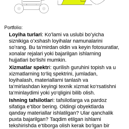
Portfolio:
Loyiha turlari
: Koʻlami va uslubi boʻyicha
siznikiga oʻxshash loyihalar namunalarini
soʻrang. Bu ta’mirdan oldin va keyin fotosuratlar,
xonalar rejalari yoki bajarilgan ishlarning
hujjatlari bo‘lishi mumkin.
Xizmatlar spektr
i: qurilish guruhini topish va u
xizmatlarning to‘liq spektrini, jumladan,
loyihalash, materiallarni tanlash va
ta’mirlashdan keyingi texnik xizmat ko‘rsatishni
ta’minlaydimi yoki yo‘qligini bilib olish.
Ishning tafsilotlar
i: tafsilotlarga va pardoz
sifatiga e’tibor bering. Oldingi obyektlarda
qanday materiallar ishlatilgan? Ular qanchalik
puxta bajarilgan? Taqdim etilgan ishlarni
tekshirishda e’tiborga olish kerak bo‘lgan bir