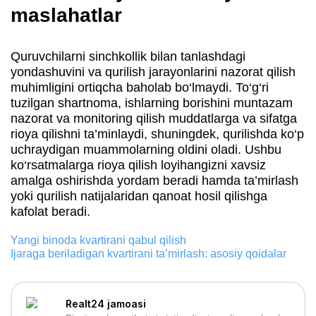
maslahatlar
Quruvchilarni sinchkollik bilan tanlashdagi
yondashuvini va qurilish jarayonlarini nazorat qilish
muhimligini ortiqcha baholab bo‘lmaydi. To‘g‘ri
tuzilgan shartnoma, ishlarning borishini muntazam
nazorat va monitoring qilish muddatlarga va sifatga
rioya qilishni ta’minlaydi, shuningdek, qurilishda ko‘p
uchraydigan muammolarning oldini oladi. Ushbu
ko‘rsatmalarga rioya qilish loyihangizni xavsiz
amalga oshirishda yordam beradi hamda ta’mirlash
yoki qurilish natijalaridan qanoat hosil qilishga
kafolat beradi.
Yangi binoda kvartirani qabul qilish
Ijaraga beriladigan kvartirani ta’mirlash: asosiy qoidalar
Realt24 jamoasi