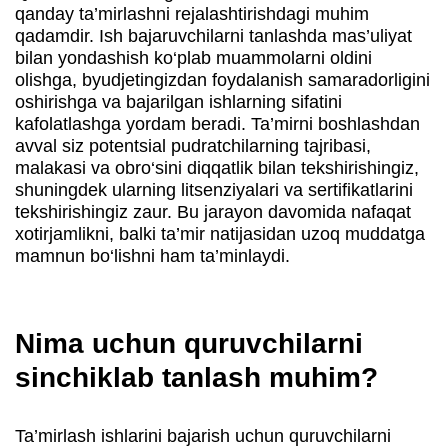
qanday ta’mirlashni rejalashtirishdagi muhim
qadamdir. Ish bajaruvchilarni tanlashda mas’uliyat
bilan yondashish ko‘plab muammolarni oldini
olishga, byudjetingizdan foydalanish samaradorligini
oshirishga va bajarilgan ishlarning sifatini
kafolatlashga yordam beradi. Ta’mirni boshlashdan
avval siz potentsial pudratchilarning tajribasi,
malakasi va obro‘sini diqqatlik bilan tekshirishingiz,
shuningdek ularning litsenziyalari va sertifikatlarini
tekshirishingiz zaur. Bu jarayon davomida nafaqat
xotirjamlikni, balki ta’mir natijasidan uzoq muddatga
mamnun bo‘lishni ham ta’minlaydi.
Nima uchun quruvchilarni
sinchiklab tanlash muhim?
Ta’mirlash ishlarini bajarish uchun quruvchilarni