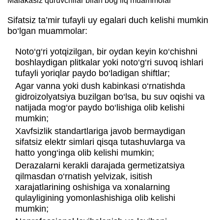
Malakasiz quruvchilar bilan bog‘liq muammolar
Sifatsiz ta’mir tufayli uy egalari duch kelishi mumkin
bo‘lgan muammolar:
Noto‘g‘ri yotqizilgan, bir oydan keyin ko‘chishni
boshlaydigan plitkalar yoki noto‘g‘ri suvoq ishlari
tufayli yoriqlar paydo bo‘ladigan shiftlar;
Agar vanna yoki dush kabinkasi o‘rnatishda
gidroizolyatsiya buzilgan bo‘lsa, bu suv oqishi va
natijada mog‘or paydo bo‘lishiga olib kelishi
mumkin;
Xavfsizlik standartlariga javob bermaydigan
sifatsiz elektr simlari qisqa tutashuvlarga va
hatto yong‘inga olib kelishi mumkin;
Derazalarni kerakli darajada germetizatsiya
qilmasdan o‘rnatish yelvizak, isitish
xarajatlarining oshishiga va xonalarning
qulayligining yomonlashishiga olib kelishi
mumkin;