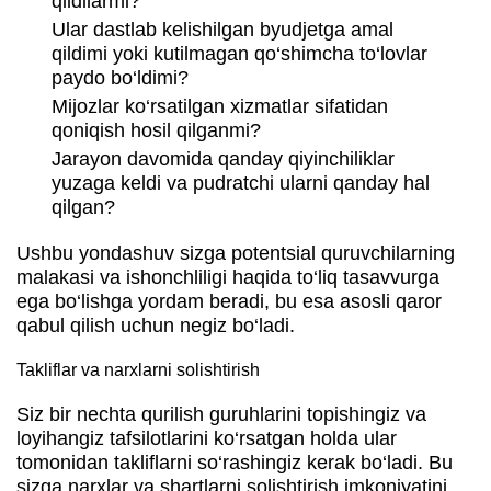
qildilarmi?
Ular dastlab kelishilgan byudjetga amal
qildimi yoki kutilmagan qo‘shimcha to‘lovlar
paydo bo‘ldimi?
Mijozlar ko‘rsatilgan xizmatlar sifatidan
qoniqish hosil qilganmi?
Jarayon davomida qanday qiyinchiliklar
yuzaga keldi va pudratchi ularni qanday hal
qilgan?
Ushbu yondashuv sizga potentsial quruvchilarning
malakasi va ishonchliligi haqida to‘liq tasavvurga
ega bo‘lishga yordam beradi, bu esa asosli qaror
qabul qilish uchun negiz bo‘ladi.
Takliflar va narxlarni solishtirish
Siz bir nechta qurilish guruhlarini topishingiz va
loyihangiz tafsilotlarini ko‘rsatgan holda ular
tomonidan takliflarni so‘rashingiz kerak bo‘ladi. Bu
sizga narxlar va shartlarni solishtirish imkoniyatini