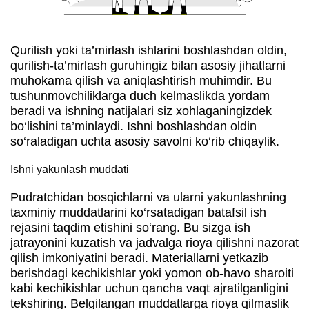
Qurilish yoki ta’mirlash ishlarini boshlashdan oldin,
qurilish-ta’mirlash guruhingiz bilan asosiy jihatlarni
muhokama qilish va aniqlashtirish muhimdir. Bu
tushunmovchiliklarga duch kelmaslikda yordam
beradi va ishning natijalari siz xohlaganingizdek
bo‘lishini ta’minlaydi. Ishni boshlashdan oldin
so‘raladigan uchta asosiy savolni ko‘rib chiqaylik.
Ishni yakunlash muddati
Pudratchidan bosqichlarni va ularni yakunlashning
taxminiy muddatlarini ko‘rsatadigan batafsil ish
rejasini taqdim etishini so‘rang. Bu sizga ish
jatrayonini kuzatish va jadvalga rioya qilishni nazorat
qilish imkoniyatini beradi. Materiallarni yetkazib
berishdagi kechikishlar yoki yomon ob-havo sharoiti
kabi kechikishlar uchun qancha vaqt ajratilganligini
tekshiring. Belgilangan muddatlarga rioya qilmaslik