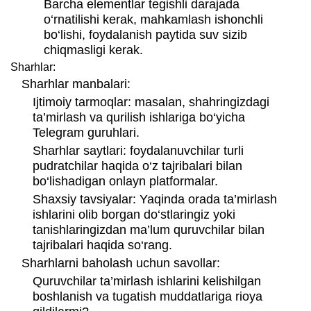
Barcha elementlar tegishli darajada
o‘rnatilishi kerak, mahkamlash ishonchli
bo‘lishi, foydalanish paytida suv sizib
chiqmasligi kerak.
Sharhlar:
Sharhlar manbalari:
Ijtimoiy tarmoqlar: masalan, shahringizdagi
ta’mirlash va qurilish ishlariga bo‘yicha
Telegram guruhlari.
Sharhlar saytlari: foydalanuvchilar turli
pudratchilar haqida o‘z tajribalari bilan
bo‘lishadigan onlayn platformalar.
Shaxsiy tavsiyalar: Yaqinda orada ta’mirlash
ishlarini olib borgan do‘stlaringiz yoki
tanishlaringizdan ma’lum quruvchilar bilan
tajribalari haqida so‘rang.
Sharhlarni baholash uchun savollar:
Quruvchilar ta’mirlash ishlarini kelishilgan
boshlanish va tugatish muddatlariga rioya