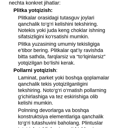
nechta konkret jihatlar:
Plitka yotqizish:
Plitkalar orasidagi tutasguv joylari
qanchalik to‘g‘ri kelishini tekshiring.
Notekis yoki juda keng choklar ishning
sifatsizligini ko‘rsatishi mumkin.
Plitka yuzasining umumiy tekisligiga
e’tibor bering. Plitkalar qat’iy ravishda
bitta sathda, farqlarsiz va “to‘lqinlarsiz”
yotqizilgan bo‘lishi kerak.
Pollarni yotqizish
:
Laminat, parket yoki boshqa qoplamalar
qanchalik tekis yotqizilganligini
tekshiring. Noto‘g‘ri o‘rnatish pollarning
g‘ichirlashiga va tez eskirishiga olib
kelishi mumkin.
Polnning devorlarga va boshqa
konstruktsiya elementlariga qanchalik
to‘g‘ri tutashuvini baholang. Plintuslar