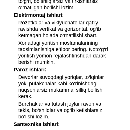
to‘g‘ri, bo‘shliqlarsiz va tirkishlarsiz
o‘rnatilgan bo‘lishi lozim.
Elektrmontaj ishlari
:
Rozetkalar va viklyuchatellar qat’iy
ravishda vertikal va gorizontal, og‘ib
ketmagan holada o‘rnatilishi shart.
Xonadagi yoritish moslamalarining
taqsimlanishiga e’tibor bering. Noto‘g‘ri
yoritish yomon rejalashtirishdan darak
berishi mumkin.
Paroz ishlari:
Devorlar suvoqdagi yoriqlar, to‘lqinlar
yoki pufakchalar kabi ko‘rinishdagi
nuqsonlarsiz mukammal silliq bo‘lishi
kerak.
Burchaklar va tutash joylar ravon va
tekis, bo‘shliqlar va og‘ib ketishlarsiz
bo‘lishi lozim.
Santexnika ishlari
: