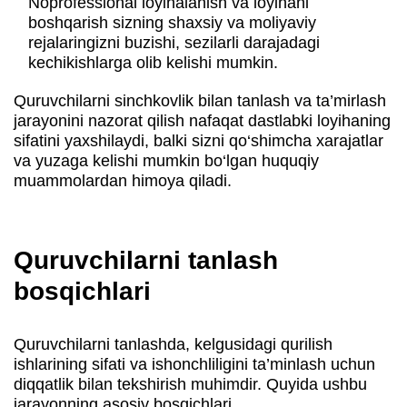
Noprofessional loyihalanish va loyihani
boshqarish sizning shaxsiy va moliyaviy
rejalaringizni buzishi, sezilarli darajadagi
kechikishlarga olib kelishi mumkin.
Quruvchilarni sinchkovlik bilan tanlash va ta’mirlash
jarayonini nazorat qilish nafaqat dastlabki loyihaning
sifatini yaxshilaydi, balki sizni qo‘shimcha xarajatlar
va yuzaga kelishi mumkin bo‘lgan huquqiy
muammolardan himoya qiladi.
Quruvchilarni tanlash
bosqichlari
Quruvchilarni tanlashda, kelgusidagi qurilish
ishlarining sifati va ishonchliligini ta’minlash uchun
diqqatlik bilan tekshirish muhimdir. Quyida ushbu
jarayonning asosiy bosqichlari.