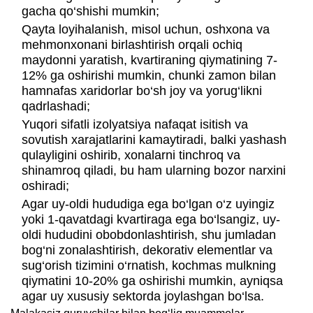
gacha qo‘shishi mumkin;
Qayta loyihalanish, misol uchun, oshxona va
mehmonxonani birlashtirish orqali ochiq
maydonni yaratish, kvartiraning qiymatining 7-
12% ga oshirishi mumkin, chunki zamon bilan
hamnafas xaridorlar bo‘sh joy va yorug‘likni
qadrlashadi;
Yuqori sifatli izolyatsiya nafaqat isitish va
sovutish xarajatlarini kamaytiradi, balki yashash
qulayligini oshirib, xonalarni tinchroq va
shinamroq qiladi, bu ham ularning bozor narxini
oshiradi;
Agar uy-oldi hududiga ega bo‘lgan o‘z uyingiz
yoki 1-qavatdagi kvartiraga ega bo‘lsangiz, uy-
oldi hududini obobdonlashtirish, shu jumladan
bog‘ni zonalashtirish, dekorativ elementlar va
sug‘orish tizimini o‘rnatish, kochmas mulkning
qiymatini 10-20% ga oshirishi mumkin, ayniqsa
agar uy xususiy sektorda joylashgan bo‘lsa.