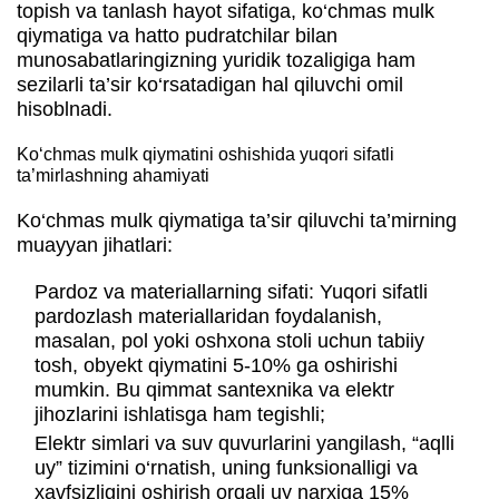
topish va tanlash hayot sifatiga, ko‘chmas mulk
qiymatiga va hatto pudratchilar bilan
munosabatlaringizning yuridik tozaligiga ham
sezilarli ta’sir ko‘rsatadigan hal qiluvchi omil
hisoblnadi.
Ko‘chmas mulk qiymatini oshishida yuqori sifatli
ta’mirlashning ahamiyati
Ko‘chmas mulk qiymatiga ta’sir qiluvchi ta’mirning
muayyan jihatlari:
Pardoz va materiallarning sifati: Yuqori sifatli
pardozlash materiallaridan foydalanish,
masalan, pol yoki oshxona stoli uchun tabiiy
tosh, obyekt qiymatini 5-10% ga oshirishi
mumkin. Bu qimmat santexnika va elektr
jihozlarini ishlatisga ham tegishli;
Elektr simlari va suv quvurlarini yangilash, “aqlli
uy” tizimini o‘rnatish, uning funksionalligi va
xavfsizligini oshirish orqali uy narxiga 15%