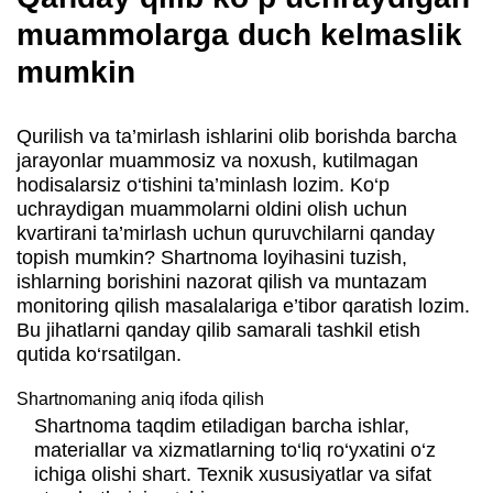
muammolarga duch kelmaslik
mumkin
Qurilish va ta’mirlash ishlarini olib borishda barcha
jarayonlar muammosiz va noxush, kutilmagan
hodisalarsiz o‘tishini ta’minlash lozim. Ko‘p
uchraydigan muammolarni oldini olish uchun
kvartirani ta’mirlash uchun quruvchilarni qanday
topish mumkin? Shartnoma loyihasini tuzish,
ishlarning borishini nazorat qilish va muntazam
monitoring qilish masalalariga e’tibor qaratish lozim.
Bu jihatlarni qanday qilib samarali tashkil etish
qutida ko‘rsatilgan.
Shartnomaning aniq ifoda qilish
Shartnoma taqdim etiladigan barcha ishlar,
materiallar va xizmatlarning to‘liq ro‘yxatini o‘z
ichiga olishi shart. Texnik xususiyatlar va sifat