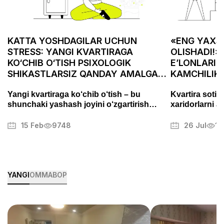
KATTA YOSHDAGILAR UCHUN
«ENG YAXSH
STRESS: YANGI KVARTIRAGA
OLISHADI!»
KO‘CHIB O‘TISH PSIXOLOGIK
E’LONLARID
SHIKASTLARSIZ QANDAY AMALGA
KAMCHILIK
OSHIRILADI
ASABIYLAS
Yangi kvartiraga ko‘chib o‘tish – bu
Kvartira sotis
shunchaki yashash joyini o‘zgartirish
xaridorlarni a
emas, balki puxta tayyorgarlik talab
Fotosuratlarni
qiladigan muhim bosqichdir. Bu jarayon
muammolarni t
15 Feb
9748
26 Jul
13
stress va charchoqni keltirib chiqarishi
mulkni muvaffa
mumkin, lekin to‘g‘ri yondashuv uni tartibli
boshqa sirlari
va hatto yoqimli jarayonga aylantirishi
mumkin. Ushbu maqolada biz ko‘chishni
qanday samarali tashkil qilish, ortiqcha
YANGI
OMMABOP
xavotirlardan qochish va yangi uyingizga
tezroq ko‘nikish usullarini ko‘rib chiqamiz.