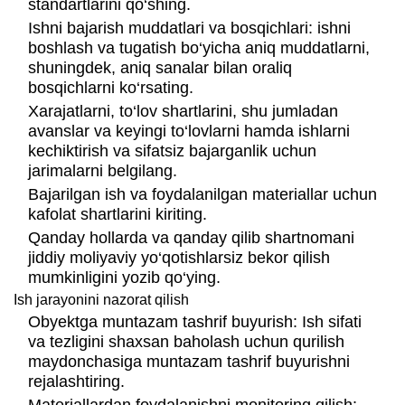
standartlarini qo‘shing.
Ishni bajarish muddatlari va bosqichlari: ishni
boshlash va tugatish bo‘yicha aniq muddatlarni,
shuningdek, aniq sanalar bilan oraliq
bosqichlarni ko‘rsating.
Xarajatlarni, to‘lov shartlarini, shu jumladan
avanslar va keyingi to‘lovlarni hamda ishlarni
kechiktirish va sifatsiz bajarganlik uchun
jarimalarni belgilang.
Bajarilgan ish va foydalanilgan materiallar uchun
kafolat shartlarini kiriting.
Qanday hollarda va qanday qilib shartnomani
jiddiy moliyaviy yo‘qotishlarsiz bekor qilish
mumkinligini yozib qo‘ying.
Ish jarayonini nazorat qilish
Obyektga muntazam tashrif buyurish: Ish sifati
va tezligini shaxsan baholash uchun qurilish
maydonchasiga muntazam tashrif buyurishni
rejalashtiring.