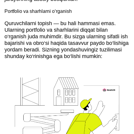
Portfolio va sharhlarni o‘rganish
Quruvchilarni topish — bu hali hammasi emas.
Ularning portfolio va sharhlarini diqqat bilan
o‘rganish juda muhimdir. Bu sizga ularning sifatli ish
bajarishi va obro‘si haqida tasavvur paydo bo‘lishiga
yordam beradi. Sizning yondashuvingiz tuzilimasi
shunday ko‘rinishga ega bo‘lishi mumkin: