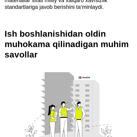
materiallar sifati milliy va xalqaro xavfsizlik
standartlariga javob berishini ta’minlaydi.
Ish boshlanishidan oldin
muhokama qilinadigan muhim
savollar