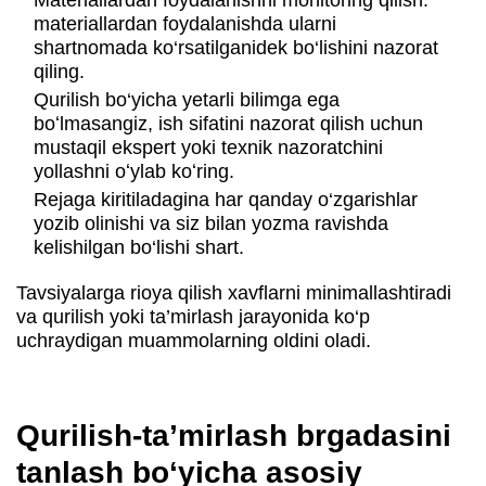
Materiallardan foydalanishni monitoring qilish:
materiallardan foydalanishda ularni
shartnomada ko‘rsatilganidek bo‘lishini nazorat
qiling.
Qurilish bo‘yicha yetarli bilimga ega
boʻlmasangiz, ish sifatini nazorat qilish uchun
mustaqil ekspert yoki texnik nazoratchini
yollashni oʻylab koʻring.
Rejaga kiritiladagina har qanday o‘zgarishlar
yozib olinishi va siz bilan yozma ravishda
kelishilgan bo‘lishi shart.
Tavsiyalarga rioya qilish xavflarni minimallashtiradi
va qurilish yoki ta’mirlash jarayonida ko‘p
uchraydigan muammolarning oldini oladi.
Qurilish-ta’mirlash brgadasini
tanlash bo‘yicha asosiy