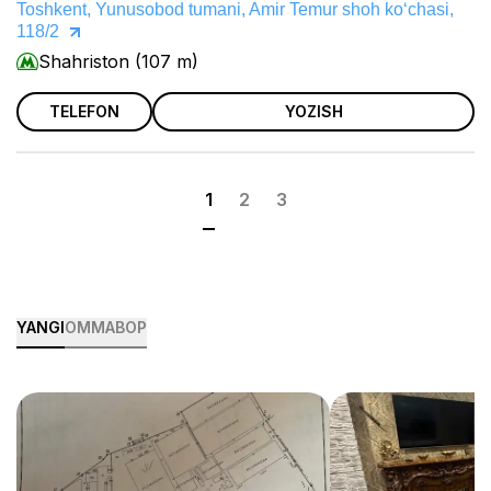
Toshkent, Yunusobod tumani, Amir Temur shoh koʻchasi,
118/2
Shahriston (107 m)
TELEFON
YOZISH
1
2
3
YANGI
OMMABOP