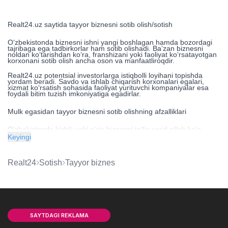
Realt24.uz saytida tayyor biznesni sotib olish/sotish
O‘zbekistonda biznesni ishni yangi boshlagan hamda bozordagi
tajribaga ega tadbirkorlar ham sotib olishadi. Ba’zan biznesni
noldan ko‘tarishdan ko‘ra, franshizani yoki faoliyat ko‘rsatayotgan
korxonani sotib olish ancha oson va manfaatliroqdir.
Realt24.uz potentsial investorlarga istiqbolli loyihani topishda
yordam beradi. Savdo va ishlab chiqarish korxonalari egalari,
xizmat ko‘rsatish sohasida faoliyat yurituvchi kompaniyalar esa
foydali bitim tuzish imkoniyatiga egadirlar.
Mulk egasidan tayyor biznesni sotib olishning afzalliklari
Oʻzbekistonda kichik yoki oʻrta biznesni toʻliq xarid qilish koʻp
sabablarga koʻra manfaatlidir:
Keyingi
tayyor va allaqachon amalga oshirilgan g‘oya tadbirkorni
qiyinchilik orqali istiqbolli yo‘nalishni izlashdan xalos qiladi;
Realt24
Sotish
tayyor biznes
ruxsatnomalar va litsenziyalar allaqachon olingan, barcha
byurokratik masalalar hal etilgan;
xodimlar shtati shakllangan;
kompaniya bozorda o‘z o‘rnini topgan va mijozlar bazasini
shakllantirgan;
SAYTDAGI REKLAMA
brend yoki korxona iste’molchilarga ma’lum;