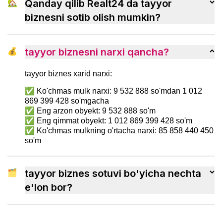
🏡
Qanday qilib Realt24 da tayyor
tezroq ko‘nikish usullarini ko‘rib chiqamiz.
biznesni sotib olish mumkin?
💰
tayyor biznesni narxi qancha?
tayyor biznes xarid narxi:
✅ Ko'chmas mulk narxi: 9 532 888 so'mdan 1 012
869 399 428 so'mgacha
✅ Eng arzon obyekt: 9 532 888 so'm
✅ Eng qimmat obyekt: 1 012 869 399 428 so'm
✅ Ko'chmas mulkning o'rtacha narxi: 85 858 440 450
so'm
🗂
tayyor biznes sotuvi bo'yicha nechta
e'lon bor?