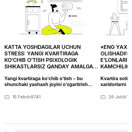
KATTA YOSHDAGILAR UCHUN
«ENG YAXSH
STRESS: YANGI KVARTIRAGA
OLISHADI!»
KO‘CHIB O‘TISH PSIXOLOGIK
E’LONLARID
SHIKASTLARSIZ QANDAY AMALGA
KAMCHILIK
OSHIRILADI
ASABIYLAS
Yangi kvartiraga ko‘chib o‘tish – bu
Kvartira sotis
shunchaki yashash joyini o‘zgartirish
xaridorlarni a
emas, balki puxta tayyorgarlik talab
Fotosuratlarni
qiladigan muhim bosqichdir. Bu jarayon
muammolarni t
15 Feb
9741
26 Jul
13
stress va charchoqni keltirib chiqarishi
mulkni muvaffa
mumkin, lekin to‘g‘ri yondashuv uni tartibli
boshqa sirlari
va hatto yoqimli jarayonga aylantirishi
mumkin. Ushbu maqolada biz ko‘chishni
qanday samarali tashkil qilish, ortiqcha
xavotirlardan qochish va yangi uyingizga