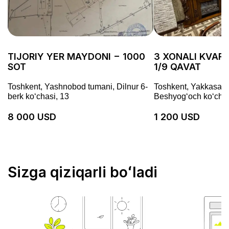
TIJORIY YER MAYDONI − 1000
3 XONALI KVARTI
SOT
1/9 QAVAT
Toshkent, Yashnobod tumani, Dilnur 6-
Toshkent, Yakkasaro
berk koʻchasi, 13
Beshyogʻoch koʻchas
8 000 USD
1 200 USD
Sizga qiziqarli boʻladi