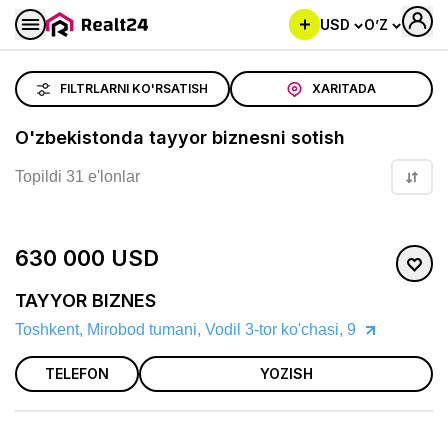
USD
O’Z
O'zbekistonda tayyor biznesni sotish
FILTRLARNI KO'RSATISH
XARITADA
O'zbekistonda tayyor biznesni sotish
Topildi 31 e'lonlar
630 000 USD
TAYYOR BIZNES
Toshkent, Mirobod tumani, Vodil 3-tor ko'chasi, 9
TELEFON
YOZISH