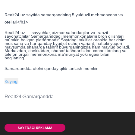
Realt24.uz saytida samarqandning 5 yulduzli mehmonxona va
otellari</h1>
Realt24.uz — sayyohlar, xizmar safaridagilar va tranzit
sayohatchilar Samarqanddagi mehmonxonalarni bron qilishlari
mumkin bo‘lgan platformadir. Saytdagi takliflar orasida har doim
mos sana va har qanday byudjet uchun variant, hattoki yuqori
mavsumda shaharga tashrif buyurganingizda ham mavjud bo‘ladi.
Markazdan, chekkadan, shahar tashqarisidan xonani tanlang va
telefon orqali mehmonxona ma’muriyat yoki egasi bilan
bog‘laning.
Samarqandda otelni qanday qilib tanlash mumkin
Jozibali, tarixiy shahar — Samarqandda siz taniqli jahon
Keyingi
tarmog‘ining 5, 4 yoki 3 yulduzli mehmonxonalarida qolishingiz
mumkin. Ular orasida keng ko‘lamli xizmatlar ko‘rsatuvchi yirik
mehmonxonalar, o‘ziga xos tematik dizayndagi 10-100 xonali
kichik butik-otellar mavjud. Bunday Samarqanddagi
Realt24
Samarqandda
mehmonxonalar doimo belgilangan kategotiyalarga javob beradi
va yuqori darajadagi xizmat va qulaylikni ta’minlaydi. Ammo,
mazkur Samarqanddagi mehmonxonalar narxlari juda yuqori
bo‘ladi.
Mashhur mahalliy brendlarning otellari ham arzon emas va
mehmonlarga haqiqiy sharqona hashamat va mukammal xizmatni
taklif qiladi.
SAYTDAGI REKLAMA
Samarqanddagi eng arzon mehmonxona uylari va kichik xususiy