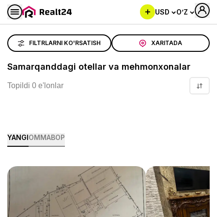
USD
O’Z
Samarqanddagi otellar va mehmonxonalar
FILTRLARNI KO'RSATISH
XARITADA
Samarqanddagi otellar va mehmonxonalar
Topildi 0 e'lonlar
YANGI
OMMABOP