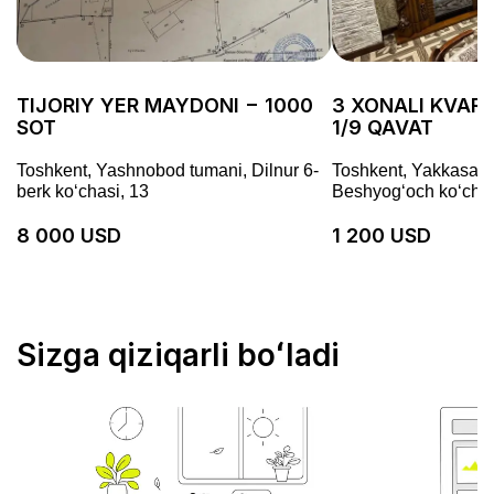
TIJORIY YER MAYDONI − 1000
3 XONALI KVARTI
SOT
1/9 QAVAT
Toshkent, Yashnobod tumani, Dilnur 6-
Toshkent, Yakkasaro
berk koʻchasi, 13
Beshyogʻoch koʻchas
8 000 USD
1 200 USD
Sizga qiziqarli boʻladi