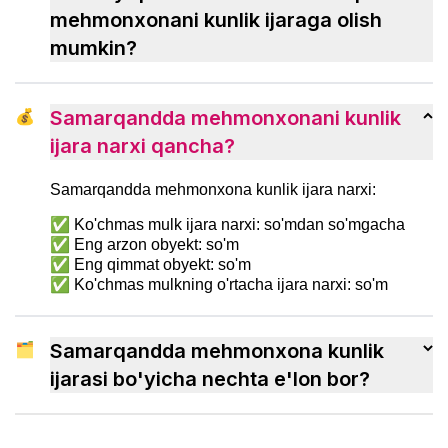
tezroq ko‘nikish usullarini ko‘rib chiqamiz.
mehmonxonani kunlik ijaraga olish
mumkin?
💰
Samarqandda mehmonxonani kunlik
ijara narxi qancha?
Samarqandda mehmonxona kunlik ijara narxi:
✅ Ko'chmas mulk ijara narxi: so'mdan so'mgacha
✅ Eng arzon obyekt: so'm
✅ Eng qimmat obyekt: so'm
✅ Ko'chmas mulkning o'rtacha ijara narxi: so'm
🗂
Samarqandda mehmonxona kunlik
ijarasi bo'yicha nechta e'lon bor?