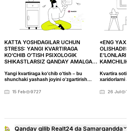
KATTA YOSHDAGILAR UCHUN
«ENG YAXSH
STRESS: YANGI KVARTIRAGA
OLISHADI!»
KO‘CHIB O‘TISH PSIXOLOGIK
E’LONLARID
SHIKASTLARSIZ QANDAY AMALGA
KAMCHILIK
OSHIRILADI
ASABIYLAS
Yangi kvartiraga ko‘chib o‘tish – bu
Kvartira sotis
shunchaki yashash joyini o‘zgartirish
xaridorlarni a
emas, balki puxta tayyorgarlik talab
Fotosuratlarni
qiladigan muhim bosqichdir. Bu jarayon
muammolarni t
15 Feb
9727
26 Jul
13
stress va charchoqni keltirib chiqarishi
mulkni muvaffa
mumkin, lekin to‘g‘ri yondashuv uni tartibli
boshqa sirlari
va hatto yoqimli jarayonga aylantirishi
mumkin. Ushbu maqolada biz ko‘chishni
qanday samarali tashkil qilish, ortiqcha
xavotirlardan qochish va yangi uyingizga
🏡
Qanday qilib Realt24 da Samarqandda