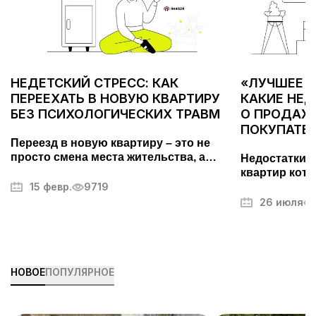
НЕДЕТСКИЙ СТРЕСС: КАК
«ЛУЧШЕЕ С
ПЕРЕЕХАТЬ В НОВУЮ КВАРТИРУ
КАКИЕ НЕ
БЕЗ ПСИХОЛОГИЧЕСКИХ ТРАВМ
О ПРОДАЖЕ
ПОКУПАТЕ
Переезд в новую квартиру – это не
просто смена места жительства, а
Недостатки 
важный этап, требующий тщательной
квартир кото
подготовки. Он может вызывать стресс
15 февр.
9719
покупателей.
и усталость, но правильный подход
фотографий,
26 июля
поможет превратить его в
другие секр
упорядоченный и даже приятный
недвижимос
процесс. В этой статье мы разберем,
как максимально эффективно
организовать переезд, избежать
НОВОЕ
ПОПУЛЯРНОЕ
ненужных волнений и быстрее
привыкнуть к новому дому.