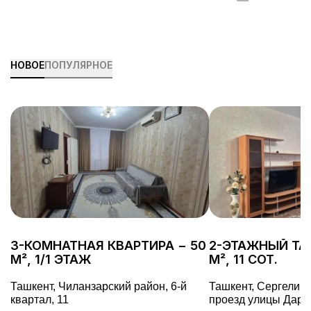
поможет превратить его в
другие секр
упорядоченный и даже приятный
недвижимос
процесс. В этой статье мы разберем,
как максимально эффективно
организовать переезд, избежать
НОВОЕ
ПОПУЛЯРНОЕ
ненужных волнений и быстрее
привыкнуть к новому дому.
3-КОМНАТНАЯ КВАРТИРА − 50
2-ЭТАЖНЫЙ ТА
М², 1/1 ЭТАЖ
М², 11 СОТ.
Ташкент, Чиланзарский район, 6-й
Ташкент, Сергелийс
квартал, 11
проезд улицы Дарё 