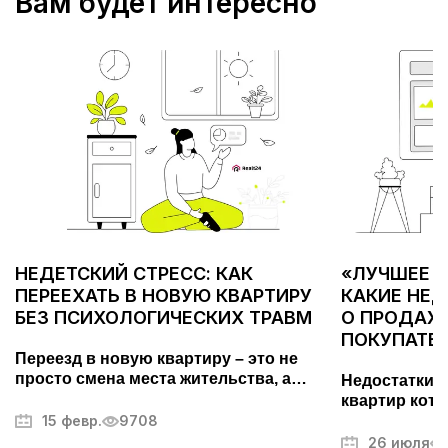
Вам будет интересно
НЕДЕТСКИЙ СТРЕСС: КАК
«ЛУЧШЕЕ С
ПЕРЕЕХАТЬ В НОВУЮ КВАРТИРУ
КАКИЕ НЕ
БЕЗ ПСИХОЛОГИЧЕСКИХ ТРАВМ
О ПРОДАЖЕ
ПОКУПАТЕ
Переезд в новую квартиру – это не
просто смена места жительства, а
Недостатки 
важный этап, требующий тщательной
квартир кото
подготовки. Он может вызывать стресс
15 февр.
9708
покупателей.
и усталость, но правильный подход
фотографий,
26 июля