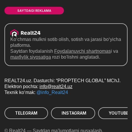
SAYTDAGI REKLAMA
Ko‘chmas mulkni sotib olish, sotish va jarasi bo‘yicha
platforma.
Saytdan foydalanish
Foydalanuvchi shartnomas
i va
maxfiylik siyosatiga
rozi bo'lishni anglatadi.
REALT24.uz. Dasturchi: “PROPTECH GLOBAL” MChJ.
Elektron pochta:
info@realt24.uz
Texnik ko‘mak:
@info_Realt24
TELEGRAM
INSTAGRAM
YOUTUBE
© Realt24 — Saytdan ma'lumotlarni nusxalash,