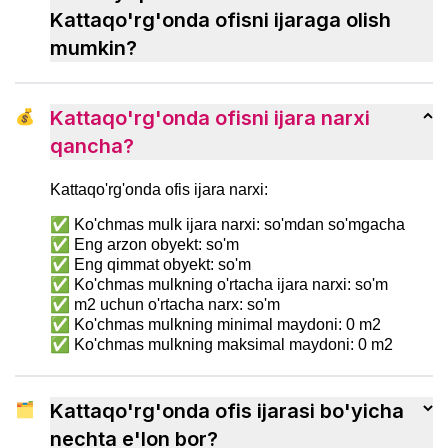
tezroq ko‘nikish usullarini ko‘rib chiqamiz.
Kattaqo'rg'onda ofisni ijaraga olish
mumkin?
💰
Kattaqo'rg'onda ofisni ijara narxi
qancha?
Kattaqo'rg'onda ofis ijara narxi:
✅ Ko'chmas mulk ijara narxi: so'mdan so'mgacha
✅ Eng arzon obyekt: so'm
✅ Eng qimmat obyekt: so'm
✅ Ko'chmas mulkning o'rtacha ijara narxi: so'm
✅ m2 uchun o'rtacha narx: so'm
✅ Ko'chmas mulkning minimal maydoni: 0 m2
✅ Ko'chmas mulkning maksimal maydoni: 0 m2
🗂
Kattaqo'rg'onda ofis ijarasi bo'yicha
nechta e'lon bor?