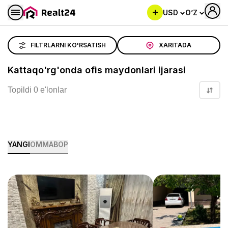
USD
O’Z
Kattaqo'rg'onda ofis maydonlari ijarasi
FILTRLARNI KO'RSATISH
XARITADA
Kattaqo'rg'onda ofis maydonlari ijarasi
Topildi 0 e'lonlar
YANGI
OMMABOP