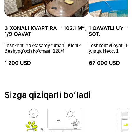
3 XONALI KVARTIRA − 102.1 M²,
1 QAVATLI UY − 
1/9 QAVAT
SOT.
Toshkent, Yakkasaroy tumani, Kichik
Toshkent viloyati, Bo
Beshyogʻoch koʻchasi, 128/4
улица Несс, 1
1 200 USD
67 000 USD
Sizga qiziqarli boʻladi