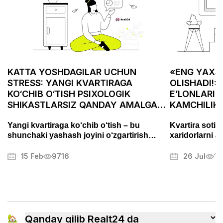
KATTA YOSHDAGILAR UCHUN
«ENG YAXSH
STRESS: YANGI KVARTIRAGA
OLISHADI!»
KO‘CHIB O‘TISH PSIXOLOGIK
E’LONLARID
SHIKASTLARSIZ QANDAY AMALGA
KAMCHILIK
OSHIRILADI
ASABIYLAS
Yangi kvartiraga ko‘chib o‘tish – bu
Kvartira sotis
shunchaki yashash joyini o‘zgartirish
xaridorlarni a
emas, balki puxta tayyorgarlik talab
Fotosuratlarni
qiladigan muhim bosqichdir. Bu jarayon
muammolarni t
15 Feb
9716
26 Jul
13
stress va charchoqni keltirib chiqarishi
mulkni muvaffa
mumkin, lekin to‘g‘ri yondashuv uni tartibli
boshqa sirlari
va hatto yoqimli jarayonga aylantirishi
mumkin. Ushbu maqolada biz ko‘chishni
qanday samarali tashkil qilish, ortiqcha
xavotirlardan qochish va yangi uyingizga
🏡
Qanday qilib Realt24 da