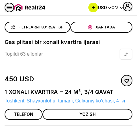
USD
O’Z
Gas plitasi bir xonali kvartira ijarasi
FILTRLARNI KO'RSATISH
XARITADA
Gas plitasi bir xonali kvartira ijarasi
Topildi 63 e'lonlar
450 USD
1 XONALI KVARTIRA − 24 M², 3/4 QAVAT
Toshkent, Shayxontohur tumani, Gulxaniy koʻchasi, 4
TELEFON
YOZISH