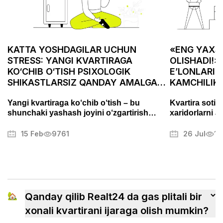
KATTA YOSHDAGILAR UCHUN
«ENG YAXSH
STRESS: YANGI KVARTIRAGA
OLISHADI!»
KO‘CHIB O‘TISH PSIXOLOGIK
E’LONLARID
SHIKASTLARSIZ QANDAY AMALGA
KAMCHILIK
OSHIRILADI
ASABIYLAS
Yangi kvartiraga ko‘chib o‘tish – bu
Kvartira sotis
shunchaki yashash joyini o‘zgartirish
xaridorlarni a
emas, balki puxta tayyorgarlik talab
Fotosuratlarni
qiladigan muhim bosqichdir. Bu jarayon
muammolarni t
15 Feb
9761
26 Jul
13
stress va charchoqni keltirib chiqarishi
mulkni muvaffa
mumkin, lekin to‘g‘ri yondashuv uni tartibli
boshqa sirlari
va hatto yoqimli jarayonga aylantirishi
mumkin. Ushbu maqolada biz ko‘chishni
qanday samarali tashkil qilish, ortiqcha
xavotirlardan qochish va yangi uyingizga
🏡
Qanday qilib Realt24 da gas plitali bir
tezroq ko‘nikish usullarini ko‘rib chiqamiz.
xonali kvartirani ijaraga olish mumkin?