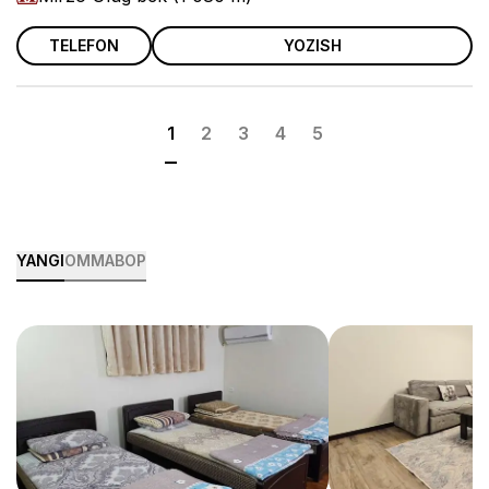
TELEFON
YOZISH
1
2
3
4
5
YANGI
OMMABOP