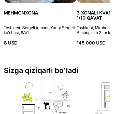
MEHMONXONA
3 XONALI KVART
1/10 QAVAT
Toshkent, Sergeli tumani, Yangi Sergeli
Toshkent, Mirobod tu
koʻchasi, 8A/1
Beshog'och 2-tor ko'
8 USD
145 000 USD
Sizga qiziqarli boʻladi