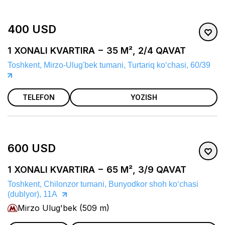
400 USD
1 XONALI KVARTIRA − 35 M², 2/4 QAVAT
Toshkent, Mirzo-Ulug'bek tumani, Turtariq koʻchasi, 60/39
TELEFON
YOZISH
600 USD
1 XONALI KVARTIRA − 65 M², 3/9 QAVAT
Toshkent, Chilonzor tumani, Bunyodkor shoh koʻchasi
(dublyor), 11A
Mirzo Ulug'bek (509 m)