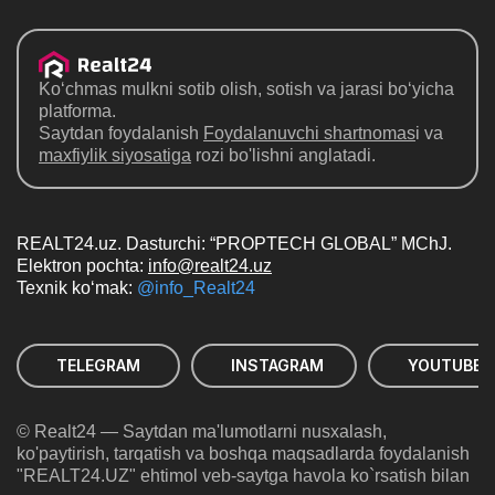
Ko‘chmas mulkni sotib olish, sotish va jarasi bo‘yicha
platforma.
Saytdan foydalanish
Foydalanuvchi shartnomas
i va
maxfiylik siyosatiga
rozi bo'lishni anglatadi.
REALT24.uz. Dasturchi: “PROPTECH GLOBAL” MChJ.
Elektron pochta:
info@realt24.uz
Texnik ko‘mak:
@info_Realt24
TELEGRAM
INSTAGRAM
YOUTUBE
© Realt24 — Saytdan ma'lumotlarni nusxalash,
ko'paytirish, tarqatish va boshqa maqsadlarda foydalanish
"REALT24.UZ" ehtimol veb-saytga havola ko`rsatish bilan