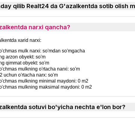
day qilib Realt24 da G'azalkentda sotib olish
zalkentda narxi qancha?
lkentda xarid narxi:
'chmas mulk narxi: so'mdan so'mgacha
g arzon obyekt: so'm
g qimmat obyekt: so'm
chmas mulkning o'rtacha narxi: so'm
 uchun o'rtacha narx: so'm
'chmas mulkning minimal maydoni: 0 m2
'chmas mulkning maksimal maydoni: 0 m2
zalkentda sotuvi bo'yicha nechta e'lon bor?