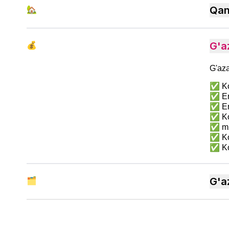
🏡
Qan
💰
G'a
G'aza
✅ Ko
✅ En
✅ En
✅ Ko'
✅ m2
✅ Ko
✅ Ko
🗂
G'a