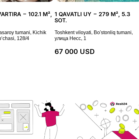
ARTIRA − 102.1 M²,
1 QAVATLI UY − 279 M², 5.3
SOT.
asaroy tumani, Kichik
Toshkent viloyati, Bo'stonliq tumani,
ʻchasi, 128/4
улица Несс, 1
67 000 USD