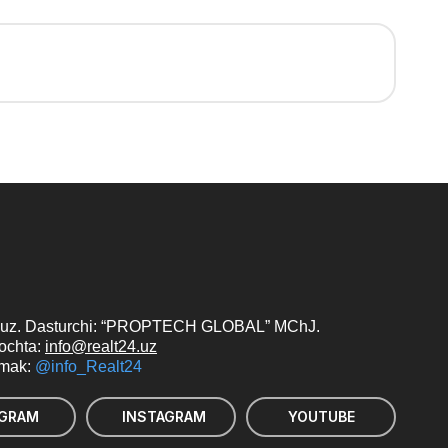
uz. Dasturchi: “PROPTECH GLOBAL” MChJ.
pochta:
info@realt24.uz
‘mak:
@info_Realt24
EGRAM
INSTAGRAM
YOUTUBE