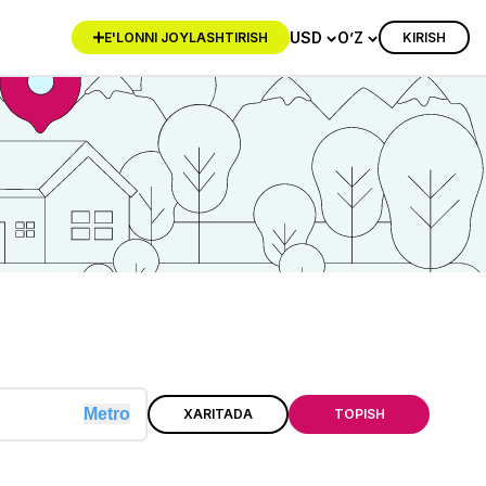
USD
O’Z
KIRISH
E'LONNI JOYLASHTIRISH
Metro
XARITADA
TOPISH