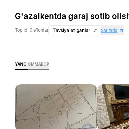
G'azalkentda garaj sotib olis
Tavsiya etilganlar
Topildi 0 e'lonlar
xaritada
YANGI
OMMABOP