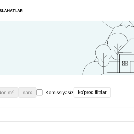
SLAHATLAR
2
ko'proq filtrlar
don
m
narx
Komissiyasiz