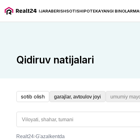
IJARA
BERISH
SOTISH
IPOTEKA
YANGI BINOLAR
MA
G'azalkentda garaj sotib olish
Qidiruv natijalari
sotib olish
garajlar, avtoulov joyi
umumiy may
Realt24
G'azalkentda