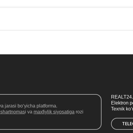
REALT24.
Elektron 
a jarasi bo‘yicha platforma.
Texnik ko
 shartnomas
i va
maxfiylik siyosatiga
rozi
TEL