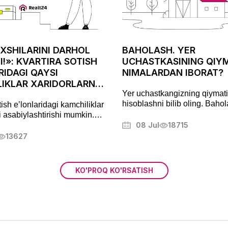
XSHILARINI DARHOL
BAHOLASH. YER
I!»: KVARTIRA SOTISH
UCHASTKASINING QIY
RIDAGI QAYSI
NIMALARDAN IBORAT?
IKLAR XARIDORLARNI
Yer uchastkangizning qiymat
ASHTIRADI
hisoblashni bilib oling. Baho
tish e’lonlaridagi kamchiliklar
usullari, muhim mezonlar va y
i asabiylashtirishi mumkin.
jihatlarga chuqur sho’ng’in. 
rni, narxlarni, yashirin
08 Jul
18715
bilan mulkingizni optimallasht
i tahlil qilish va ko’chmas
13627
ffaqiyatli sotib olishning
lariga oid maslahatlar
KO'PROQ KO'RSATISH