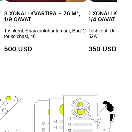
3 XONALI KVARTIRA − 76 M²,
1 XONALI KVARTI
1/9 QAVAT
1/4 QAVAT
Toshkent, Shayxontohur tumani, Bog‘ 2-
Toshkent, Uchtepa t
tor koʻchasi, 40
52А
500 USD
350 USD