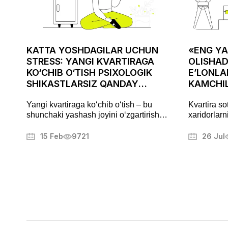
KATTA YOSHDAGILAR UCHUN
«ENG YA
STRESS: YANGI KVARTIRAGA
OLISHAD
KO‘CHIB O‘TISH PSIXOLOGIK
E’LONLA
SHIKASTLARSIZ QANDAY
KAMCHIL
AMALGA OSHIRILADI
ASABIYL
Yangi kvartiraga ko‘chib o‘tish – bu
Kvartira so
shunchaki yashash joyini o‘zgartirish
xaridorlarn
emas, balki puxta tayyorgarlik talab
Fotosuratla
qiladigan muhim bosqichdir. Bu jarayon
muammolarn
15 Feb
9721
26 Jul
stress va charchoqni keltirib chiqarishi
mulkni muva
mumkin, lekin to‘g‘ri yondashuv uni
boshqa sir
tartibli va hatto yoqimli jarayonga
aylantirishi mumkin. Ushbu maqolada
biz ko‘chishni qanday samarali tashkil
qilish, ortiqcha xavotirlardan qochish va
yangi uyingizga tezroq ko‘nikish
usullarini ko‘rib chiqamiz.