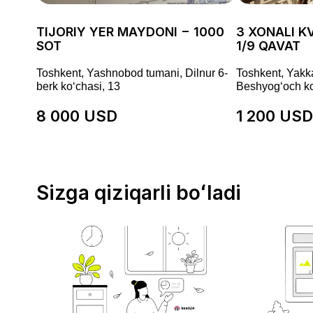
TIJORIY YER MAYDONI − 1000
3 XONALI KV
SOT
1/9 QAVAT
Toshkent, Yashnobod tumani, Dilnur 6-
Toshkent, Yakk
berk koʻchasi, 13
Beshyogʻoch ko
8 000 USD
1 200 USD
Sizga qiziqarli boʻladi