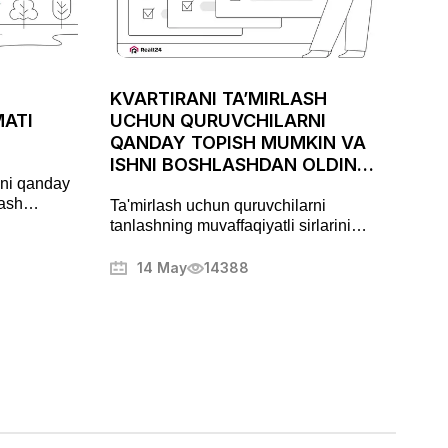
KVARTIRANI TA’MIRLASH
MATI
UCHUN QURUVCHILARNI
QANDAY TOPISH MUMKIN VA
ISHNI BOSHLASHDAN OLDIN
ini qanday
NIMALARNI ANIQLASHTIRISH
lash
Ta'mirlash uchun quruvchilarni
KERAK
uridik
tanlashning muvaffaqiyatli sirlarini
Yer bahosi
o'rganing. Keng tarqalgan
iring
muammolardan qanday qochishni,
14 May
14388
litsenziyalarni tekshirishni va ish sifatini
kafolatlashni bilib oling. Qurilish
sohasidagi mutaxassislar tomonidan
foydali maslahatlar