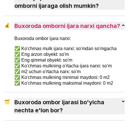
tezroq ko‘nikish usullarini ko‘rib chiqamiz.
omborni ijaraga olish mumkin?
💰
Buxoroda omborni ijara narxi qancha?
Buxoroda ombor ijara narxi:
✅ Ko'chmas mulk ijara narxi: so'mdan so'mgacha
✅ Eng arzon obyekt: so'm
✅ Eng qimmat obyekt: so'm
✅ Ko'chmas mulkning o'rtacha ijara narxi: so'm
✅ m2 uchun o'rtacha narx: so'm
✅ Ko'chmas mulkning minimal maydoni: 0 m2
✅ Ko'chmas mulkning maksimal maydoni: 0 m2
🗂
Buxoroda ombor ijarasi bo'yicha
nechta e'lon bor?