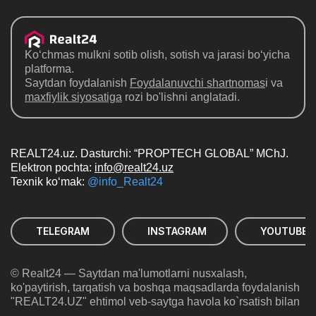
Ko‘chmas mulkni sotib olish, sotish va jarasi bo‘yicha
platforma.
Saytdan foydalanish
Foydalanuvchi shartnomas
i va
maxfiylik siyosatiga
rozi bo'lishni anglatadi.
REALT24.uz. Dasturchi: “PROPTECH GLOBAL” MChJ.
Elektron pochta:
info@realt24.uz
Texnik ko‘mak:
@info_Realt24
TELEGRAM
INSTAGRAM
YOUTUBE
© Realt24 — Saytdan ma'lumotlarni nusxalash,
ko'paytirish, tarqatish va boshqa maqsadlarda foydalanish
"REALT24.UZ" ehtimol veb-saytga havola ko`rsatish bilan