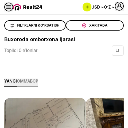
USD
O’Z
Buxoroda omborxona ijarasi
FILTRLARNI KO'RSATISH
XARITADA
Buxoroda omborxona ijarasi
Topildi 0 e'lonlar
YANGI
OMMABOP