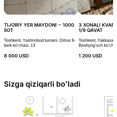
TIJORIY YER MAYDONI − 1000
3 XONALI KVARTI
SOT
1/9 QAVAT
Toshkent, Yashnobod tumani, Dilnur 6-
Toshkent, Yakkasaro
berk koʻchasi, 13
Beshyogʻoch koʻchas
8 000 USD
1 200 USD
Sizga qiziqarli boʻladi