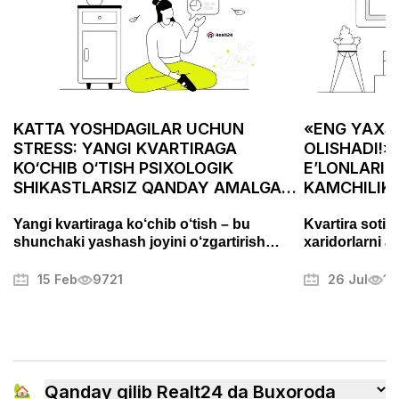
KATTA YOSHDAGILAR UCHUN
«ENG YAXSH
STRESS: YANGI KVARTIRAGA
OLISHADI!»
KO‘CHIB O‘TISH PSIXOLOGIK
E’LONLARID
SHIKASTLARSIZ QANDAY AMALGA
KAMCHILIK
OSHIRILADI
ASABIYLAS
Yangi kvartiraga ko‘chib o‘tish – bu
Kvartira sotis
shunchaki yashash joyini o‘zgartirish
xaridorlarni a
emas, balki puxta tayyorgarlik talab
Fotosuratlarni
qiladigan muhim bosqichdir. Bu jarayon
muammolarni t
15 Feb
9721
26 Jul
13
stress va charchoqni keltirib chiqarishi
mulkni muvaffa
mumkin, lekin to‘g‘ri yondashuv uni tartibli
boshqa sirlari
va hatto yoqimli jarayonga aylantirishi
mumkin. Ushbu maqolada biz ko‘chishni
qanday samarali tashkil qilish, ortiqcha
xavotirlardan qochish va yangi uyingizga
🏡
Qanday qilib Realt24 da Buxoroda