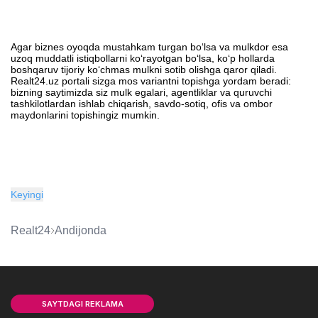
Agar biznes oyoqda mustahkam turgan bo‘lsa va mulkdor esa
uzoq muddatli istiqbollarni ko‘rayotgan bo‘lsa, ko‘p hollarda
boshqaruv tijoriy ko‘chmas mulkni sotib olishga qaror qiladi.
Realt24.uz portali sizga mos variantni topishga yordam beradi:
bizning saytimizda siz mulk egalari, agentliklar va quruvchi
tashkilotlardan ishlab chiqarish, savdo-sotiq, ofis va ombor
maydonlarini topishingiz mumkin.
Keyingi
Realt24
Andijonda
SAYTDAGI REKLAMA