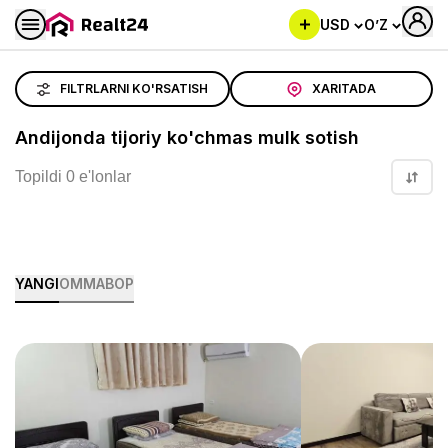
USD
O’Z
Andijonda tijoriy ko'chmas mulk sotish
FILTRLARNI KO'RSATISH
XARITADA
Andijonda tijoriy ko'chmas mulk sotish
Topildi 0 e'lonlar
YANGI
OMMABOP