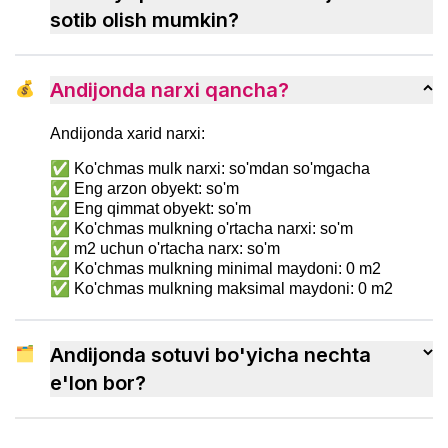
tezroq ko‘nikish usullarini ko‘rib chiqamiz.
sotib olish mumkin?
💰
Andijonda narxi qancha?
Andijonda xarid narxi:
✅ Ko'chmas mulk narxi: so'mdan so'mgacha
✅ Eng arzon obyekt: so'm
✅ Eng qimmat obyekt: so'm
✅ Ko'chmas mulkning o'rtacha narxi: so'm
✅ m2 uchun o'rtacha narx: so'm
✅ Ko'chmas mulkning minimal maydoni: 0 m2
✅ Ko'chmas mulkning maksimal maydoni: 0 m2
🗂
Andijonda sotuvi bo'yicha nechta
e'lon bor?