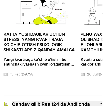
KATTA YOSHDAGILAR UCHUN
«ENG YAXSH
STRESS: YANGI KVARTIRAGA
OLISHADI!»
KO‘CHIB O‘TISH PSIXOLOGIK
E’LONLARID
SHIKASTLARSIZ QANDAY AMALGA
KAMCHILIK
OSHIRILADI
ASABIYLAS
Yangi kvartiraga ko‘chib o‘tish – bu
Kvartira sotis
shunchaki yashash joyini o‘zgartirish
xaridorlarni a
emas, balki puxta tayyorgarlik talab
Fotosuratlarni
qiladigan muhim bosqichdir. Bu jarayon
muammolarni t
15 Feb
9758
26 Jul
13
stress va charchoqni keltirib chiqarishi
mulkni muvaffa
mumkin, lekin to‘g‘ri yondashuv uni tartibli
boshqa sirlari
va hatto yoqimli jarayonga aylantirishi
mumkin. Ushbu maqolada biz ko‘chishni
qanday samarali tashkil qilish, ortiqcha
xavotirlardan qochish va yangi uyingizga
🏡
Qanday qilib Realt24 da Andijonda