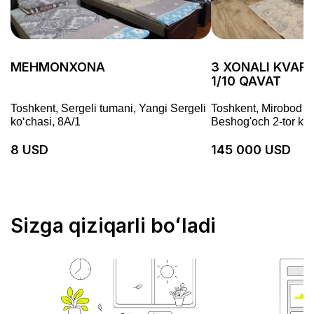
MEHMONXONA
3 XONALI KVART
1/10 QAVAT
Toshkent, Sergeli tumani, Yangi Sergeli
Toshkent, Mirobod tu
koʻchasi, 8A/1
Beshog'och 2-tor ko'
8 USD
145 000 USD
Sizga qiziqarli boʻladi