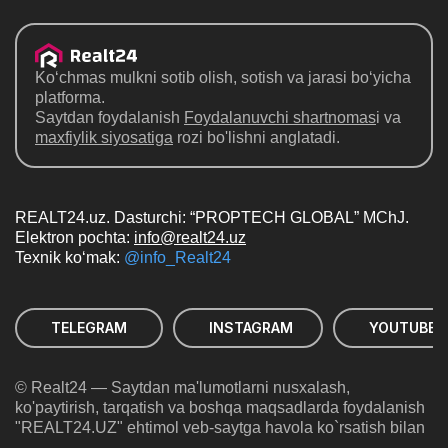
Ko‘chmas mulkni sotib olish, sotish va jarasi bo‘yicha
platforma.
Saytdan foydalanish
Foydalanuvchi shartnomas
i va
maxfiylik siyosatiga
rozi bo'lishni anglatadi.
REALT24.uz. Dasturchi: “PROPTECH GLOBAL” MChJ.
Elektron pochta:
info@realt24.uz
Texnik ko‘mak:
@info_Realt24
TELEGRAM
INSTAGRAM
YOUTUBE
© Realt24 — Saytdan ma'lumotlarni nusxalash,
ko'paytirish, tarqatish va boshqa maqsadlarda foydalanish
"REALT24.UZ" ehtimol veb-saytga havola ko`rsatish bilan