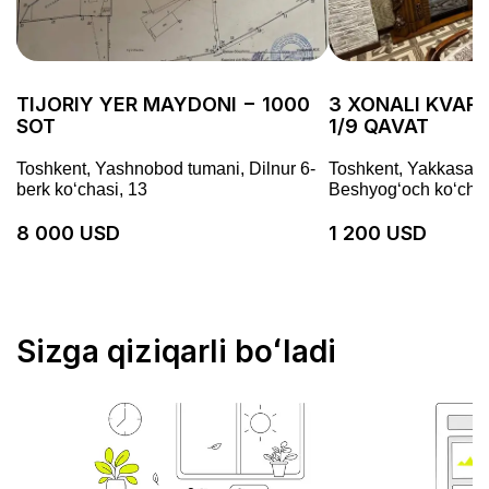
TIJORIY YER MAYDONI − 1000
3 XONALI KVARTI
SOT
1/9 QAVAT
Toshkent, Yashnobod tumani, Dilnur 6-
Toshkent, Yakkasaro
berk koʻchasi, 13
Beshyogʻoch koʻchas
8 000 USD
1 200 USD
Sizga qiziqarli boʻladi