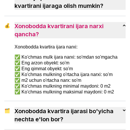
tezroq ko‘nikish usullarini ko‘rib chiqamiz.
kvartirani ijaraga olish mumkin?
💰
Xonobodda kvartirani ijara narxi
qancha?
Xonobodda kvartira ijara narxi:
✅ Ko'chmas mulk ijara narxi: so'mdan so'mgacha
✅ Eng arzon obyekt: so'm
✅ Eng qimmat obyekt: so'm
✅ Ko'chmas mulkning o'rtacha ijara narxi: so'm
✅ m2 uchun o'rtacha narx: so'm
✅ Ko'chmas mulkning minimal maydoni: 0 m2
✅ Ko'chmas mulkning maksimal maydoni: 0 m2
🗂
Xonobodda kvartira ijarasi bo'yicha
nechta e'lon bor?