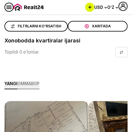
USD
O’Z
Xonobodda kvartiralar ijarasi
FILTRLARNI KO'RSATISH
XARITADA
Xonobodda kvartiralar ijarasi
Topildi 0 e'lonlar
YANGI
OMMABOP