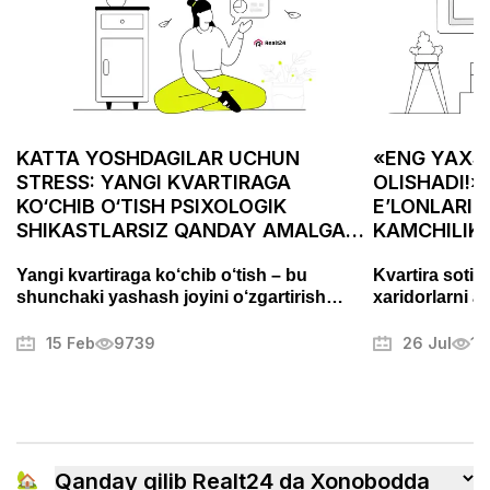
KATTA YOSHDAGILAR UCHUN
«ENG YAXSH
STRESS: YANGI KVARTIRAGA
OLISHADI!»
KO‘CHIB O‘TISH PSIXOLOGIK
E’LONLARID
SHIKASTLARSIZ QANDAY AMALGA
KAMCHILIK
OSHIRILADI
ASABIYLAS
Yangi kvartiraga ko‘chib o‘tish – bu
Kvartira sotis
shunchaki yashash joyini o‘zgartirish
xaridorlarni a
emas, balki puxta tayyorgarlik talab
Fotosuratlarni
qiladigan muhim bosqichdir. Bu jarayon
muammolarni t
15 Feb
9739
26 Jul
13
stress va charchoqni keltirib chiqarishi
mulkni muvaffa
mumkin, lekin to‘g‘ri yondashuv uni tartibli
boshqa sirlari
va hatto yoqimli jarayonga aylantirishi
mumkin. Ushbu maqolada biz ko‘chishni
qanday samarali tashkil qilish, ortiqcha
xavotirlardan qochish va yangi uyingizga
🏡
Qanday qilib Realt24 da Xonobodda