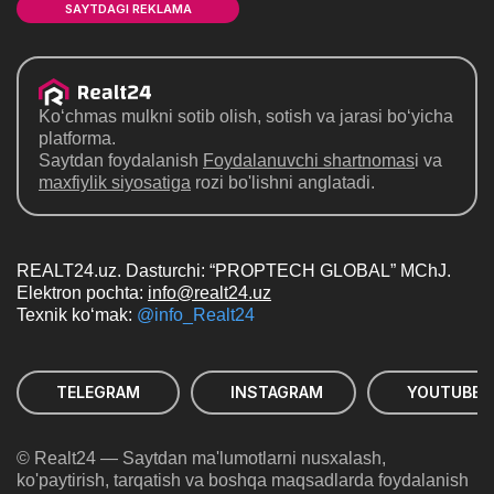
SAYTDAGI REKLAMA
Ko‘chmas mulkni sotib olish, sotish va jarasi bo‘yicha
platforma.
Saytdan foydalanish
Foydalanuvchi shartnomas
i va
maxfiylik siyosatiga
rozi bo'lishni anglatadi.
REALT24.uz. Dasturchi: “PROPTECH GLOBAL” MChJ.
Elektron pochta:
info@realt24.uz
Texnik ko‘mak:
@info_Realt24
TELEGRAM
INSTAGRAM
YOUTUBE
© Realt24 — Saytdan ma'lumotlarni nusxalash,
ko'paytirish, tarqatish va boshqa maqsadlarda foydalanish