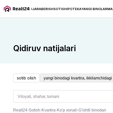
IJARA
BERISH
SOTISH
IPOTEKA
YANGI BINOLAR
MA
G'ishtli uydan ko'p xonali kvartiralarni sotish
Qidiruv natijalari
sotib olish
yangi binodagi kvartira, ikkilamchidagi 
Realt24
Sotish
kvartira
ko'p xonali
g'ishtli binodan