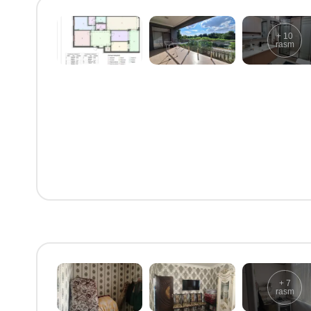
+
10
rasm
+
7
rasm