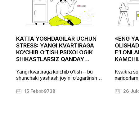
KATTA YOSHDAGILAR UCHUN
«ENG YA
STRESS: YANGI KVARTIRAGA
OLISHAD
KO‘CHIB O‘TISH PSIXOLOGIK
E’LONLA
SHIKASTLARSIZ QANDAY
KAMCHIL
AMALGA OSHIRILADI
ASABIYL
Yangi kvartiraga ko‘chib o‘tish – bu
Kvartira so
shunchaki yashash joyini o‘zgartirish
xaridorlarn
emas, balki puxta tayyorgarlik talab
Fotosuratla
qiladigan muhim bosqichdir. Bu jarayon
muammolarn
15 Feb
9738
26 Jul
stress va charchoqni keltirib chiqarishi
mulkni muva
mumkin, lekin to‘g‘ri yondashuv uni
boshqa sir
tartibli va hatto yoqimli jarayonga
aylantirishi mumkin. Ushbu maqolada
biz ko‘chishni qanday samarali tashkil
qilish, ortiqcha xavotirlardan qochish va
yangi uyingizga tezroq ko‘nikish