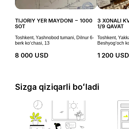
TIJORIY YER MAYDONI − 1000
3 XONALI KV
SOT
1/9 QAVAT
Toshkent, Yashnobod tumani, Dilnur 6-
Toshkent, Yakk
berk koʻchasi, 13
Beshyogʻoch ko
8 000 USD
1 200 USD
Sizga qiziqarli boʻladi