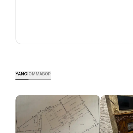
YANGI
OMMABOP