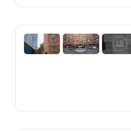
+
12
rasm