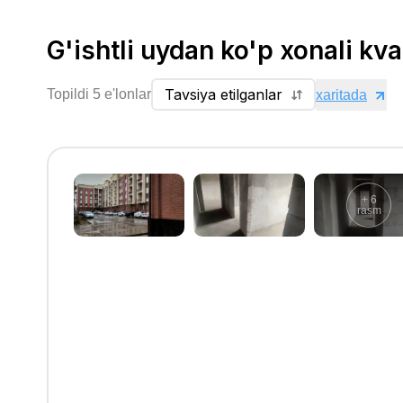
G'ishtli uydan ko'p xonali kva
Tavsiya etilganlar
Topildi 5 e'lonlar
xaritada
+
6
rasm