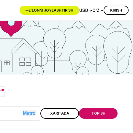
USD
O’Z
KIRISH
E'LONNI JOYLASHTIRISH
r
Metro
XARITADA
TOPISH