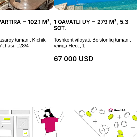
ARTIRA − 102.1 M²,
1 QAVATLI UY − 279 M², 5.3
SOT.
asaroy tumani, Kichik
Toshkent viloyati, Bo'stonliq tumani,
ʻchasi, 128/4
улица Несс, 1
67 000 USD