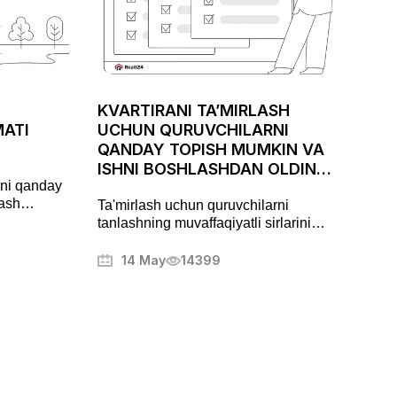
KVARTIRANI TA’MIRLASH
MATI
UCHUN QURUVCHILARNI
QANDAY TOPISH MUMKIN VA
ISHNI BOSHLASHDAN OLDIN
ini qanday
NIMALARNI ANIQLASHTIRISH
lash
Ta'mirlash uchun quruvchilarni
KERAK
uridik
tanlashning muvaffaqiyatli sirlarini
Yer bahosi
o'rganing. Keng tarqalgan
iring
muammolardan qanday qochishni,
14 May
14399
litsenziyalarni tekshirishni va ish sifatini
kafolatlashni bilib oling. Qurilish
sohasidagi mutaxassislar tomonidan
foydali maslahatlar