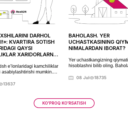
XSHILARINI DARHOL
BAHOLASH. YER
I!»: KVARTIRA SOTISH
UCHASTKASINING QIY
RIDAGI QAYSI
NIMALARDAN IBORAT?
IKLAR XARIDORLARNI
Yer uchastkangizning qiymat
ASHTIRADI
hisoblashni bilib oling. Baho
tish e’lonlaridagi kamchiliklar
usullari, muhim mezonlar va y
i asabiylashtirishi mumkin.
jihatlarga chuqur sho’ng’in. 
rni, narxlarni, yashirin
08 Jul
18735
bilan mulkingizni optimallasht
i tahlil qilish va ko’chmas
13637
ffaqiyatli sotib olishning
lariga oid maslahatlar
KO'PROQ KO'RSATISH