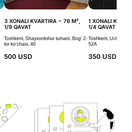
3 XONALI KVARTIRA − 76 M²,
1 XONALI KVARTI
1/9 QAVAT
1/4 QAVAT
Toshkent, Shayxontohur tumani, Bog‘ 2-
Toshkent, Uchtepa t
tor koʻchasi, 40
52А
500 USD
350 USD