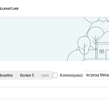
SLAHATLAR
ko'proq filtrla
kvartira
более 5
narx
Komissiyasiz