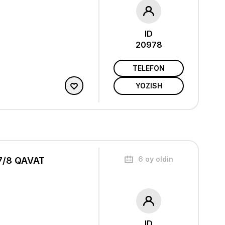
ID
20978
TELEFON
YOZISH
6 oy oldin
7/8 QAVAT
ID