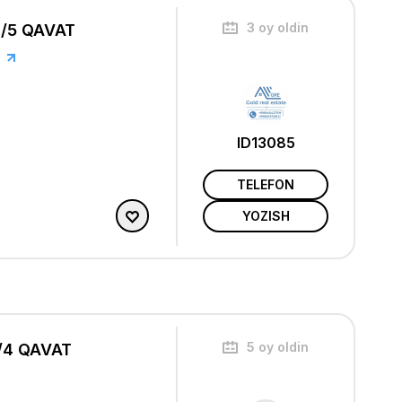
3 oy oldin
2/5 QAVAT
ID13085
TELEFON
YOZISH
5 oy oldin
/4 QAVAT