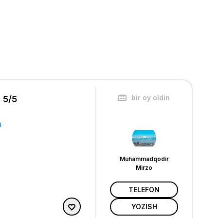
bir oy oldin
 5/5
Muhammadqodir
Mirzo
TELEFON
YOZISH