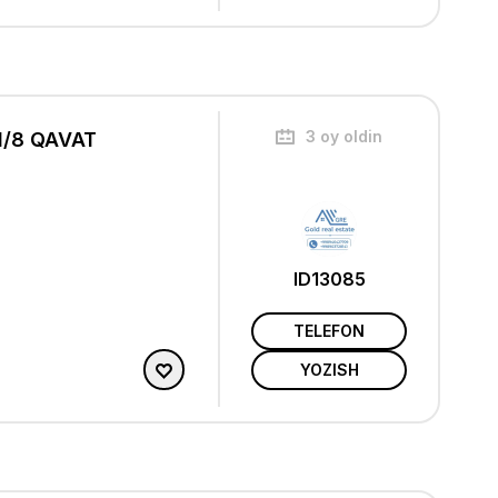
3 oy oldin
1/8 QAVAT
ID13085
TELEFON
YOZISH