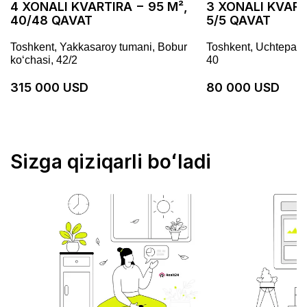
4 XONALI KVARTIRA − 95 M²,
3 XONALI KVART
40/48 QAVAT
5/5 QAVAT
Toshkent, Yakkasaroy tumani, Bobur
Toshkent, Uchtepa t
koʻchasi, 42/2
40
315 000 USD
80 000 USD
Sizga qiziqarli boʻladi