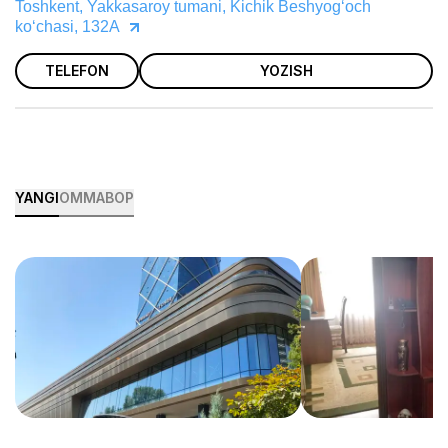
Toshkent, Yakkasaroy tumani, Kichik Beshyogʻoch
koʻchasi, 132A
TELEFON
YOZISH
YANGI
OMMABOP