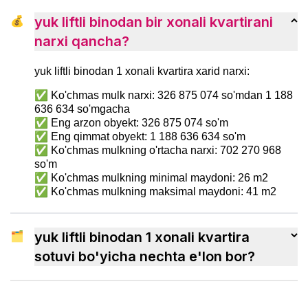
💰
yuk liftli binodan bir xonali kvartirani
narxi qancha?
yuk liftli binodan 1 xonali kvartira xarid narxi:
✅ Ko'chmas mulk narxi: 326 875 074 so'mdan 1 188
636 634 so'mgacha
✅ Eng arzon obyekt: 326 875 074 so'm
✅ Eng qimmat obyekt: 1 188 636 634 so'm
✅ Ko'chmas mulkning o'rtacha narxi: 702 270 968
so'm
✅ Ko'chmas mulkning minimal maydoni: 26 m2
✅ Ko'chmas mulkning maksimal maydoni: 41 m2
🗂
yuk liftli binodan 1 xonali kvartira
sotuvi bo'yicha nechta e'lon bor?