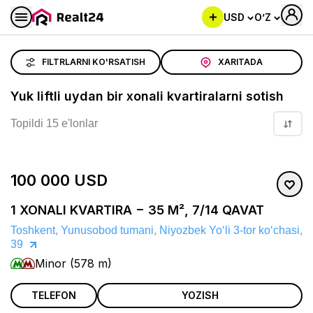
USD
O’Z
Yuk liftli uydan bir xonali kvartiralarni sotish
FILTRLARNI KO'RSATISH
XARITADA
Yuk liftli uydan bir xonali kvartiralarni sotish
Topildi 15 e'lonlar
100 000 USD
1 XONALI KVARTIRA − 35 M², 7/14 QAVAT
Toshkent, Yunusobod tumani, Niyozbek Yoʻli 3-tor koʻchasi,
39
Minor (578 m)
TELEFON
YOZISH