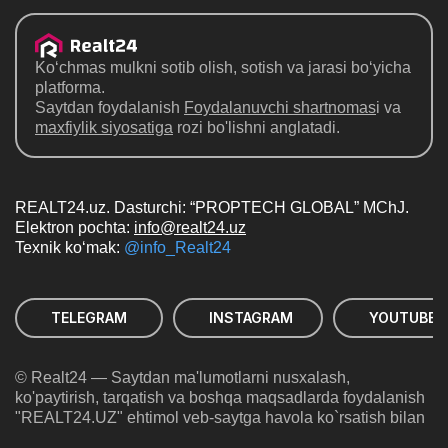
Ko‘chmas mulkni sotib olish, sotish va jarasi bo‘yicha
platforma.
Saytdan foydalanish
Foydalanuvchi shartnomas
i va
maxfiylik siyosatiga
rozi bo'lishni anglatadi.
REALT24.uz. Dasturchi: “PROPTECH GLOBAL” MChJ.
Elektron pochta:
info@realt24.uz
Texnik ko‘mak:
@info_Realt24
TELEGRAM
INSTAGRAM
YOUTUBE
© Realt24 — Saytdan ma'lumotlarni nusxalash,
ko'paytirish, tarqatish va boshqa maqsadlarda foydalanish
"REALT24.UZ" ehtimol veb-saytga havola ko`rsatish bilan