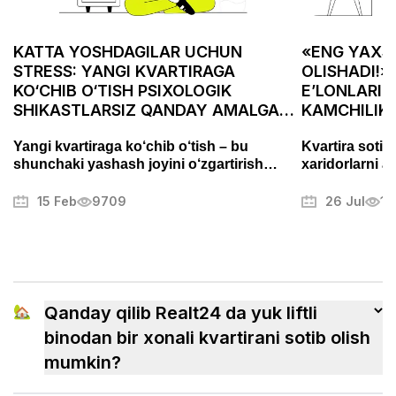
KATTA YOSHDAGILAR UCHUN
«ENG YAXSH
STRESS: YANGI KVARTIRAGA
OLISHADI!»
KO‘CHIB O‘TISH PSIXOLOGIK
E’LONLARID
SHIKASTLARSIZ QANDAY AMALGA
KAMCHILIK
OSHIRILADI
ASABIYLAS
Yangi kvartiraga ko‘chib o‘tish – bu
Kvartira sotis
shunchaki yashash joyini o‘zgartirish
xaridorlarni a
emas, balki puxta tayyorgarlik talab
Fotosuratlarni
qiladigan muhim bosqichdir. Bu jarayon
muammolarni t
15 Feb
9709
26 Jul
13
stress va charchoqni keltirib chiqarishi
mulkni muvaffa
mumkin, lekin to‘g‘ri yondashuv uni tartibli
boshqa sirlari
va hatto yoqimli jarayonga aylantirishi
mumkin. Ushbu maqolada biz ko‘chishni
qanday samarali tashkil qilish, ortiqcha
xavotirlardan qochish va yangi uyingizga
🏡
Qanday qilib Realt24 da yuk liftli
tezroq ko‘nikish usullarini ko‘rib chiqamiz.
binodan bir xonali kvartirani sotib olish
mumkin?