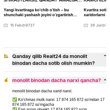
OSHIRILADI
ASABIYLAS
Yangi kvartiraga ko‘chib o‘tish – bu
Kvartira sotis
shunchaki yashash joyini o‘zgartirish
xaridorlarni a
emas, balki puxta tayyorgarlik talab
Fotosuratlarni
qiladigan muhim bosqichdir. Bu jarayon
muammolarni t
15 Feb
9727
26 Jul
13
stress va charchoqni keltirib chiqarishi
mulkni muvaffa
mumkin, lekin to‘g‘ri yondashuv uni tartibli
boshqa sirlari
va hatto yoqimli jarayonga aylantirishi
mumkin. Ushbu maqolada biz ko‘chishni
qanday samarali tashkil qilish, ortiqcha
xavotirlardan qochish va yangi uyingizga
🏡
Qanday qilib Realt24 da monolit
tezroq ko‘nikish usullarini ko‘rib chiqamiz.
binodan dacha sotib olish mumkin?
💰
monolit binodan dacha narxi qancha?
monolit binodan dacha xarid narxi:
✅ Ko'chmas mulk narxi: 17 874 165 872 so'mdan 17
874 165 872 so'mgacha
✅ Eng arzon obyekt: 17 874 165 872 so'm