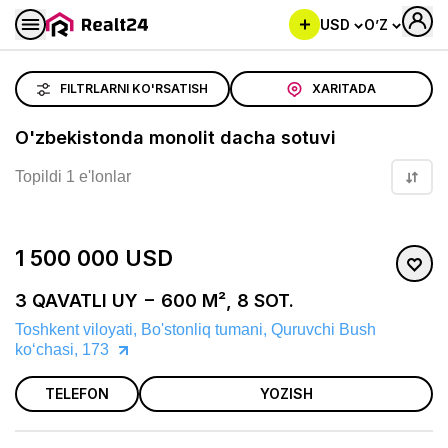
USD
O’Z
O'zbekistonda monolit dacha sotuvi
FILTRLARNI KO'RSATISH
XARITADA
O'zbekistonda monolit dacha sotuvi
Topildi 1 e'lonlar
1 500 000 USD
3 QAVATLI UY − 600 M², 8 SOT.
Toshkent viloyati, Bo'stonliq tumani, Quruvchi Bush
koʻchasi, 173
TELEFON
YOZISH