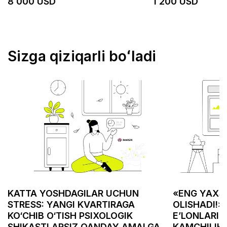
8 000 USD
1 200 USD
Sizga qiziqarli boʻladi
KATTA YOSHDAGILAR UCHUN
«ENG YAXSH
STRESS: YANGI KVARTIRAGA
OLISHADI!»
KO‘CHIB O‘TISH PSIXOLOGIK
E’LONLARID
SHIKASTLARSIZ QANDAY AMALGA
KAMCHILIK