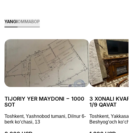
YANGI
OMMABOP
TIJORIY YER MAYDONI − 1000
3 XONALI KVARTI
SOT
1/9 QAVAT
Toshkent, Yashnobod tumani, Dilnur 6-
Toshkent, Yakkasaro
berk koʻchasi, 13
Beshyogʻoch koʻchas