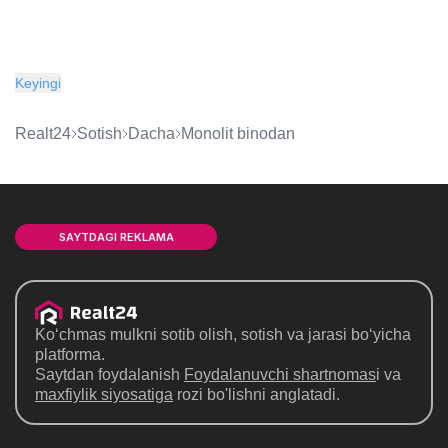
Keyingi
Realt24
Sotish
dacha
monolit binodan
SAYTDAGI REKLAMA
Ko‘chmas mulkni sotib olish, sotish va jarasi bo‘yicha
platforma.
Saytdan foydalanish
Foydalanuvchi shartnomas
i va
maxfiylik siyosatiga
rozi bo'lishni anglatadi.