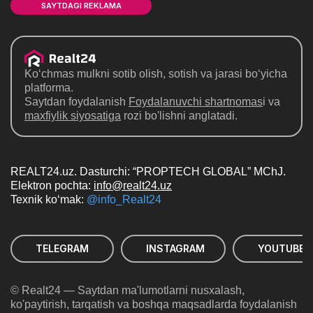
SAYTDAGI REKLAMA
Ko‘chmas mulkni sotib olish, sotish va jarasi bo‘yicha
platforma.
Saytdan foydalanish
Foydalanuvchi shartnomas
i va
maxfiylik siyosatiga
rozi bo'lishni anglatadi.
REALT24.uz. Dasturchi: “PROPTECH GLOBAL” MChJ.
Elektron pochta:
info@realt24.uz
Texnik ko‘mak:
@info_Realt24
TELEGRAM
INSTAGRAM
YOUTUBE
© Realt24 — Saytdan ma'lumotlarni nusxalash,
ko'paytirish, tarqatish va boshqa maqsadlarda foydalanish