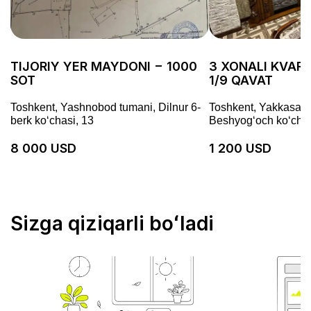
TIJORIY YER MAYDONI − 1000
3 XONALI KVARTI
SOT
1/9 QAVAT
Toshkent, Yashnobod tumani, Dilnur 6-
Toshkent, Yakkasaro
berk koʻchasi, 13
Beshyogʻoch koʻchas
8 000 USD
1 200 USD
Sizga qiziqarli boʻladi