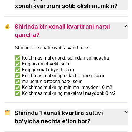
tezroq ko‘nikish usullarini ko‘rib chiqamiz.
xonali kvartirani sotib olish mumkin?
💰
Shirinda bir xonali kvartirani narxi
qancha?
Shirinda 1 xonali kvartira xarid narxi:
✅ Ko'chmas mulk narxi: so'mdan so'mgacha
✅ Eng arzon obyekt: so'm
✅ Eng qimmat obyekt: so'm
✅ Ko'chmas mulkning o'rtacha narxi: so'm
✅ m2 uchun o'rtacha narx: so'm
✅ Ko'chmas mulkning minimal maydoni: 0 m2
✅ Ko'chmas mulkning maksimal maydoni: 0 m2
🗂
Shirinda 1 xonali kvartira sotuvi
bo'yicha nechta e'lon bor?