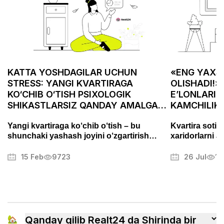
KATTA YOSHDAGILAR UCHUN
«ENG YAXSH
STRESS: YANGI KVARTIRAGA
OLISHADI!»
KO‘CHIB O‘TISH PSIXOLOGIK
E’LONLARID
SHIKASTLARSIZ QANDAY AMALGA
KAMCHILIK
OSHIRILADI
ASABIYLAS
Yangi kvartiraga ko‘chib o‘tish – bu
Kvartira sotis
shunchaki yashash joyini o‘zgartirish
xaridorlarni a
emas, balki puxta tayyorgarlik talab
Fotosuratlarni
qiladigan muhim bosqichdir. Bu jarayon
muammolarni t
15 Feb
9723
26 Jul
13
stress va charchoqni keltirib chiqarishi
mulkni muvaffa
mumkin, lekin to‘g‘ri yondashuv uni tartibli
boshqa sirlari
va hatto yoqimli jarayonga aylantirishi
mumkin. Ushbu maqolada biz ko‘chishni
qanday samarali tashkil qilish, ortiqcha
xavotirlardan qochish va yangi uyingizga
🏡
Qanday qilib Realt24 da Shirinda bir