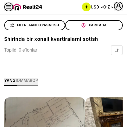
USD
O’Z
Shirinda bir xonali kvartiralarni sotish
FILTRLARNI KO'RSATISH
XARITADA
Shirinda bir xonali kvartiralarni sotish
Topildi 0 e'lonlar
YANGI
OMMABOP