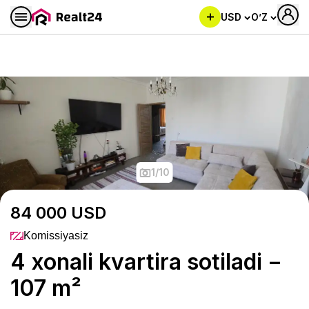
USD
O’Z
4 xonali kvartira sotiladi − 10
1
/
10
84 000
USD
Komissiyasiz
4 xonali kvartira sotiladi −
107 m²