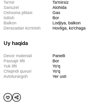
Ta'mir
Ta'mirsiz
Sanuzel
Alohida
Oshxona plitasi
Gas
Isitish
Bor
Balkon
Lodjiya, balkon
Derazadan ko'rinish
Hovliga, ko'chaga
Uy haqida
Devor materiali
Panelli
Passajir lifti
Bor
Yuk lifti
Yo'q
Chiqindi quvuri
Yo'q
Avtoturargoh
Yer usti