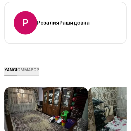
Р
Розалия
Рашидовна
YANGI
OMMABOP