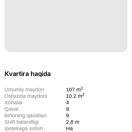
Kvartira haqida
2
Umumiy maydon
107
m
2
Oshxona maydoni
10.2
m
Xonalar
4
Qavat
8
Binoning qavatlari
9
Shift balandligi
2.8
m
Ipotekaga sotish
Ha