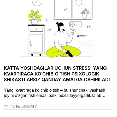
KATTA YOSHDAGILAR UCHUN STRESS: YANGI
KVARTIRAGA KO‘CHIB O‘TISH PSIXOLOGIK
SHIKASTLARSIZ QANDAY AMALGA OSHIRILADI
Yangi kvartiraga ko‘chib o‘tish – bu shunchaki yashash
joyini o‘zgartirish emas, balki puxta tayyorgarlik talab
qiladigan muhim bosqichdir. Bu jarayon stress va
charchoqni keltirib chiqarishi mumkin, lekin to‘g‘ri
15 Feb
9747
yondashuv uni tartibli va hatto yoqimli jarayonga
aylantirishi mumkin. Ushbu maqolada biz ko‘chishni