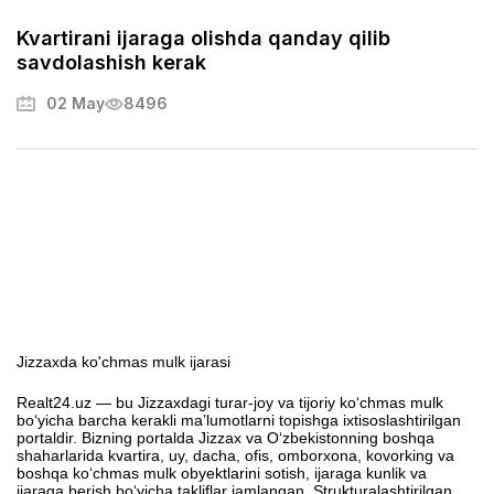
Kvartirani ijaraga olishda qanday qilib
savdolashish kerak
02 May
8496
Jizzaxda ko'chmas mulk ijarasi
Realt24.uz — bu Jizzaxdagi turar-joy va tijoriy koʻchmas mulk
boʻyicha barcha kerakli ma’lumotlarni topishga ixtisoslashtirilgan
portaldir. Bizning portalda Jizzax va Oʻzbekistonning boshqa
shaharlarida kvartira, uy, dacha, ofis, omborxona, kovorking va
boshqa koʻchmas mulk obyektlarini sotish, ijaraga kunlik va
ijaraga berish boʻyicha takliflar jamlangan. Strukturalashtirilgan