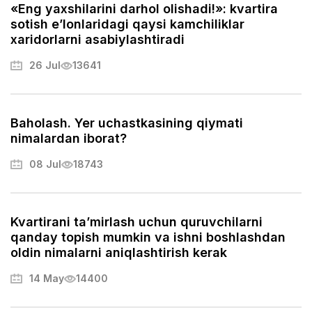
«Eng yaxshilarini darhol olishadi!»: kvartira
qanday samarali tashkil qilish, ortiqcha xavotirlardan
sotish e’lonlaridagi qaysi kamchiliklar
qochish va yangi uyingizga tezroq ko‘nikish usullarini
xaridorlarni asabiylashtiradi
ko‘rib chiqamiz.
26 Jul
13641
Baholash. Yer uchastkasining qiymati
nimalardan iborat?
08 Jul
18743
Kvartirani ta’mirlash uchun quruvchilarni
qanday topish mumkin va ishni boshlashdan
oldin nimalarni aniqlashtirish kerak
14 May
14400