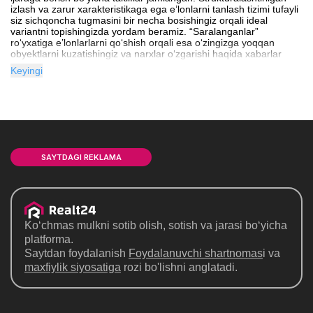
izlash va zarur xarakteristikaga ega e’lonlarni tanlash tizimi tufayli
siz sichqoncha tugmasini bir necha bosishingiz orqali ideal
variantni topishingizda yordam beramiz. “Saralanganlar”
roʻyxatiga e’lonlarlarni qoʻshish orqali esa oʻzingizga yoqqan
obyektlarni kuzatishingiz va narxlar oʻzgarishi haqida xabarlar
olishingiz mumkin.
Keyingi
SAYTDAGI REKLAMA
Ko‘chmas mulkni sotib olish, sotish va jarasi bo‘yicha
platforma.
Saytdan foydalanish
Foydalanuvchi shartnomas
i va
maxfiylik siyosatiga
rozi bo'lishni anglatadi.