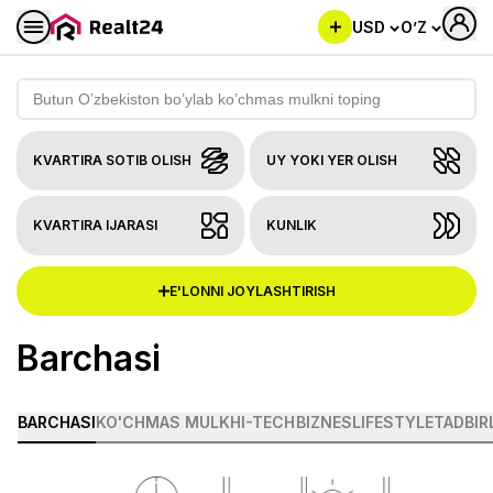
USD
O’Z
Butun O’zbekiston bo’ylab ko’chmas mulkni toping
KVARTIRA SOTIB OLISH
UY YOKI YER OLISH
KVARTIRA IJARASI
KUNLIK
E'LONNI JOYLASHTIRISH
Barchasi
BARCHASI
KO'CHMAS MULK
HI-TECH
BIZNES
LIFESTYLE
TADBIR