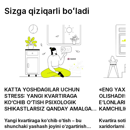
Sizga qiziqarli boʻladi
KATTA YOSHDAGILAR UCHUN
«ENG YAXSH
STRESS: YANGI KVARTIRAGA
OLISHADI!»
KO‘CHIB O‘TISH PSIXOLOGIK
E’LONLARID
SHIKASTLARSIZ QANDAY AMALGA
KAMCHILIK
OSHIRILADI
ASABIYLAS
Yangi kvartiraga ko‘chib o‘tish – bu
Kvartira sotis
shunchaki yashash joyini o‘zgartirish
xaridorlarni a