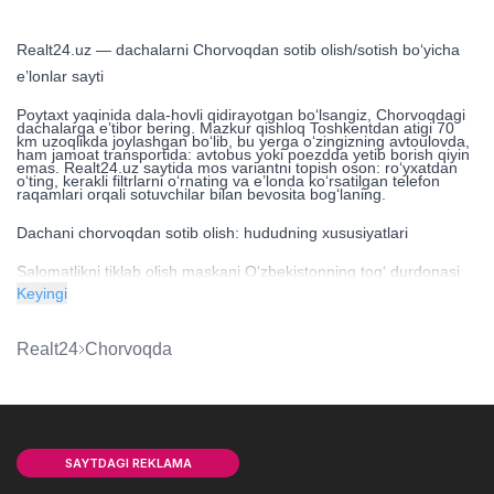
Realt24.uz — dachalarni Chorvoqdan sotib olish/sotish bo‘yicha
e’lonlar sayti
Poytaxt yaqinida dala-hovli qidirayotgan bo‘lsangiz, Chorvoqdagi
dachalarga e’tibor bering. Mazkur qishloq Toshkentdan atigi 70
km uzoqlikda joylashgan bo‘lib, bu yerga o‘zingizning avtoulovda,
ham jamoat transportida: avtobus yoki poezdda yetib borish qiyin
emas. Realt24.uz saytida mos variantni topish oson: roʻyxatdan
oʻting, kerakli filtrlarni oʻrnating va e’londa koʻrsatilgan telefon
raqamlari orqali sotuvchilar bilan bevosita bogʻlaning.
Dachani chorvoqdan sotib olish: hududning xususiyatlari
Salomatlikni tiklab olish maskani O‘zbekistonning tog‘ durdonasi
hisoblangan zumrad rangli suv ombori bo‘yida joylashgan. Uzun
Keyingi
qirg‘oq chizig‘i, qumli plyajlar va suvga qiya tushish imkoniyati, bu
yerda yozgi ta’tilni bolali oilalar uchun ideal qiladi. Yolg‘izlikni xush
ko‘radiganlar ko‘pincha baliq ovlashga ajoyib joy bo‘lganligi
hamda go‘zal manzaralar va turistik piyoda yurish yo‘llarining
Realt24
Chorvoqda
ko‘pligi tufayli, Chorvoqdagi dam olish dachalarini tanlashadi.
Madaniy hordiqni sevuvchilar ham bu yerda zerikib qolishmaydi.
Chorvoqda kafe, restoranlar, qayiq va skuter ijarasi mavjud. Yana
bir mashhur mahalliy ko‘ngil ochar ermak — bu instructor bilan
paraplanda parvozlar.
Arzon dacha sotib olish — arzon dachani Chorvoqda qanday
SAYTDAGI REKLAMA
topish mumkin