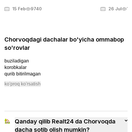
emas, balki puxta tayyorgarlik talab
Fotosuratlarni
qiladigan muhim bosqichdir. Bu jarayon
muammolarni t
15 Feb
9740
26 Jul
13
stress va charchoqni keltirib chiqarishi
mulkni muvaffa
mumkin, lekin to‘g‘ri yondashuv uni tartibli
boshqa sirlari
va hatto yoqimli jarayonga aylantirishi
mumkin. Ushbu maqolada biz ko‘chishni
qanday samarali tashkil qilish, ortiqcha
Chorvoqdagi dachalar bo'yicha ommabop
xavotirlardan qochish va yangi uyingizga
so'rovlar
tezroq ko‘nikish usullarini ko‘rib chiqamiz.
buziladigan
korobkalar
qurib bitirilmagan
ko'proq ko'rsatish
🏡
Qanday qilib Realt24 da Chorvoqda
dacha sotib olish mumkin?