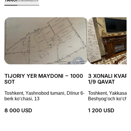
TIJORIY YER MAYDONI − 1000
3 XONALI KVARTI
SOT
1/9 QAVAT
Toshkent, Yashnobod tumani, Dilnur 6-
Toshkent, Yakkasaro
berk koʻchasi, 13
Beshyogʻoch koʻchas
8 000 USD
1 200 USD