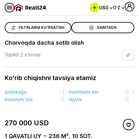
USD
O’Z
Chorvoqda dacha sotib olish
FILTRLARNI KO'RSATISH
XARITADA
Chorvoqda dacha sotib olish
Topildi 2 e'lonlar
Ko'rib chiqishni tavsiya etamiz
ipotekaga
hammomi bor
uy
basseyni bor
tayyor
270 000 USD
1 QAVATLI UY − 236 M², 10 SOT.