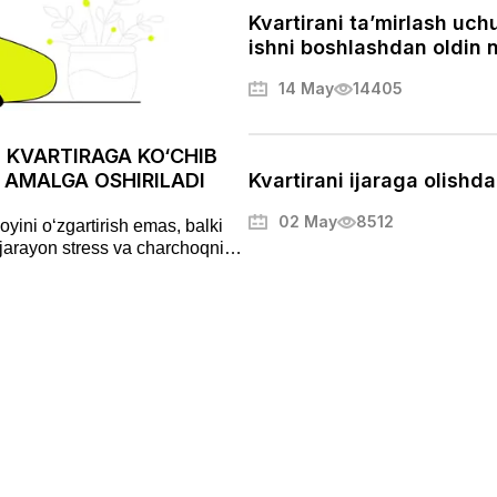
Kvartirani ta’mirlash uc
ishni boshlashdan oldin n
14 May
14405
 KVARTIRAGA KO‘CHIB
 AMALGA OSHIRILADI
Kvartirani ijaraga olishd
02 May
8512
yini o‘zgartirish emas, balki
 jarayon stress va charchoqni
tibli va hatto yoqimli jarayonga
ay samarali tashkil qilish,
ko‘nikish usullarini ko‘rib