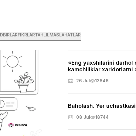
DBIRLAR
FIKRLAR
TAHLIL
MASLAHATLAR
«Eng yaxshilarini darhol o
kamchiliklar xaridorlarni
26 Jul
13646
Baholash. Yer uchastkasi
08 Jul
18744