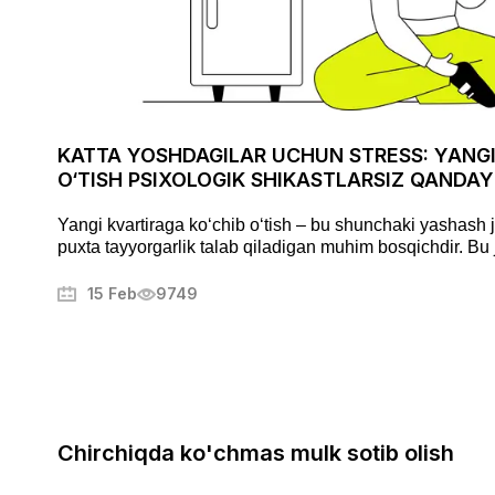
KATTA YOSHDAGILAR UCHUN STRESS: YANGI
O‘TISH PSIXOLOGIK SHIKASTLARSIZ QANDAY
Yangi kvartiraga ko‘chib o‘tish – bu shunchaki yashash jo
puxta tayyorgarlik talab qiladigan muhim bosqichdir. Bu
keltirib chiqarishi mumkin, lekin to‘g‘ri yondashuv uni tar
aylantirishi mumkin. Ushbu maqolada biz ko‘chishni qand
15 Feb
9749
ortiqcha xavotirlardan qochish va yangi uyingizga tezroq 
chiqamiz.
Chirchiqda ko'chmas mulk sotib olish