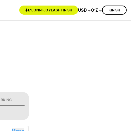
USD
O’Z
KIRISH
E'LONNI JOYLASHTIRISH
RKING