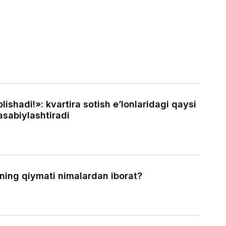
lishadi!»: kvartira sotish e’lonlaridagi qaysi
 asabiylashtiradi
ning qiymati nimalardan iborat?