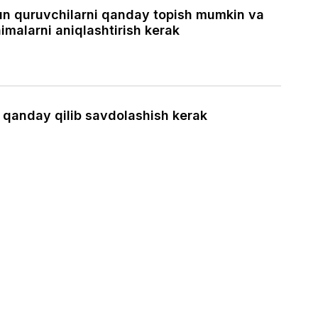
hun quruvchilarni qanday topish mumkin va
imalarni aniqlashtirish kerak
a qanday qilib savdolashish kerak