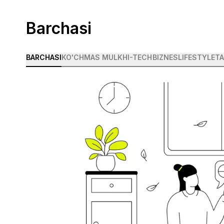
Barchasi
BARCHASI
KO'CHMAS MULK
HI-TECH
BIZNES
LIFESTYLE
TA