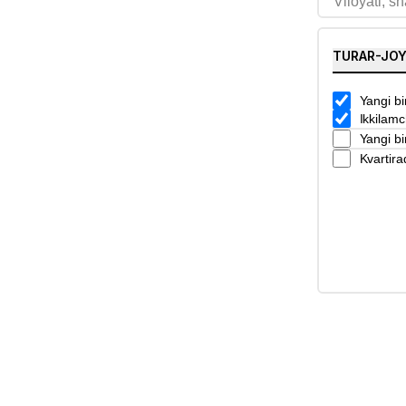
TURAR-JO
Yangi bi
Ikkilamc
Yangi bi
Kvartira