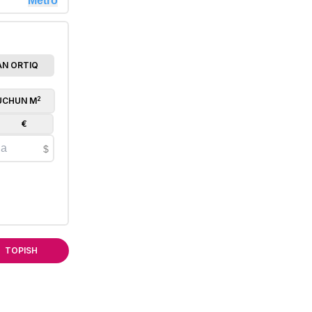
Metro
AN ORTIQ
2
UCHUN
M
€
$
TOPISH