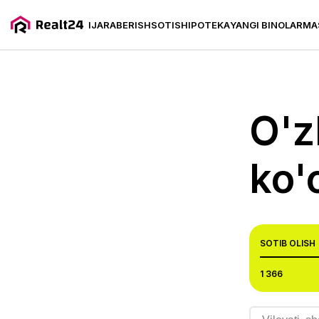
IJARA
BERISH
SOTISH
IPOTEKA
YANGI BINOLAR
MA
O'z
ko'
SOTIB OLISH
1 366