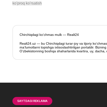
Dachalar
Tijoriy ko'chmas mulk
ko'proq ko'rsatish
Tijoriy yer
Mehmonxonalar
Оfislar
Chirchiqda ko'chmas mulkni sotish
Xostellar
Savdo xonalari
Chirchiqda kunlik ijaraga
Kafe, restoran uchun maydonlar
Omborlar
Ishlab chiqarishlar
Tijoriy yer
Chirchiqdagi ko‘chmas mulk — Realt24
Yuridik manzill
Realt24.uz — bu Chirchiqdagi turar-joy va tijoriy koʻchmas
Chirchiqda koʻchmas mulk ijarasi
ma’lumotlarni topishga ixtisoslashtirilgan portaldir. Biznin
Oʻzbekistonning boshqa shaharlarida kvartira, uy, dacha,
SAYTDAGI REKLAMA