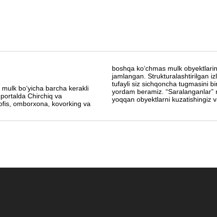
boshqa koʻchmas mulk obyektlarini s
jamlangan. Strukturalashtirilgan iz
tufayli siz sichqoncha tugmasini bi
 mulk boʻyicha barcha kerakli
yordam beramiz. “Saralanganlar” ro
g portalda Chirchiq va
yoqqan obyektlarni kuzatishingiz v
 ofis, omborxona, kovorking va