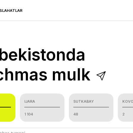
SLAHATLAR
bekistonda
chmas mulk
IJARA
SUTKABAY
KOVO
1 104
48
2