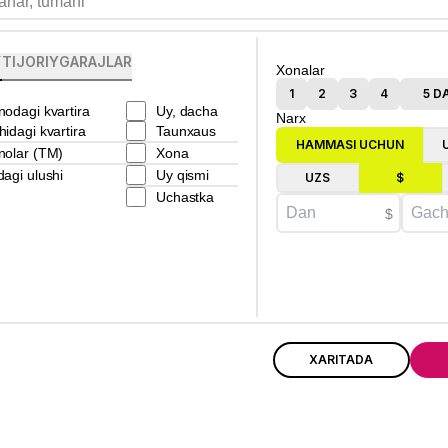
Y
TIJORIY
GARAJLAR
Xonalar
1
2
3
4
5 D
nodagi kvartira
Uy, dacha
Narx
hidagi kvartira
Taunxaus
HAMMASI UCHUN
nolar (TM)
Хona
dagi ulushi
Uy qismi
UZS
$
Uchastka
$
XARITADA