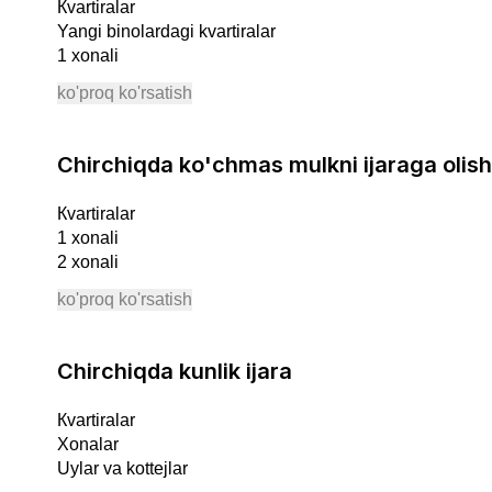
Кvartiralar
Yangi binolardagi kvartiralar
1 xonali
2 xonali
ko'proq ko'rsatish
3 xonali
4 xonali
5+ xonali
Chirchiqda ko'chmas mulkni ijaraga olish
Xonalar
Uylar va kottejlar
Кvartiralar
Dachalar
1 xonali
Taunxauslar
2 xonali
Uchastkalar
3 xonali
Garajlar
ko'proq ko'rsatish
4 xonali
Avtoulov joyini
5+ xonali
Tijoriy ko'chmas mulk
Xonalar
Chirchiqda kunlik ijara
Оfislar
Uylar va kottejlar
Savdo xonalari
Dachalar
Kafe, restoran uchun maydonlar
Кvartiralar
Taunxauslar
Omborlar
Xonalar
Garajlar
Ishlab chiqarishlar
Uylar va kottejlar
Avtoulov joyini
Tayyor bizneslar