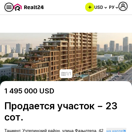
USD
РУ
Продается участок − 23 сот
1
/
1
1 495 000
USD
Продается участок − 23
сот.
Ташкент, Учтепинский район, улица Фазылтепа, 42
на карте