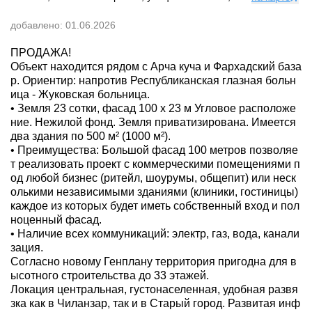
добавлено:
01.06.2026
ПРОДАЖА!
Объект находится рядом с Арча куча и Фархадский база
р. Ориентир: напротив Республиканская глазная больн
ица - Жуковская больница.
​• Земля 23 сотки, фасад 100 х 23 м Угловое расположе
ние. Нежилой фонд. Земля приватизирована. Имеется
два здания по 500 м² (1000 м²).
​• Преимущества: Большой фасад 100 метров позволяе
т реализовать проект с коммерческими помещениями п
од любой бизнес (ритейл, шоурумы, общепит) или неск
олькими независимыми зданиями (клиники, гостиницы)
каждое из которых будет иметь собственный вход и пол
ноценный фасад.
​• Наличие всех коммуникаций: электр, газ, вода, канали
зация.
Согласно новому Генплану территория пригодна для в
ысотного строительства до 33 этажей.
​Локация центральная, густонаселенная, удобная развя
зка как в Чиланзар, так и в Старый город. Развитая инф