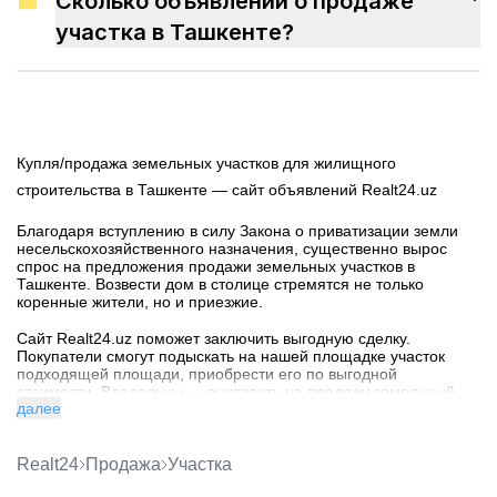
Сколько объявлений о продаже
участка в Ташкенте?
Купля/продажа земельных участков для жилищного
строительства в Ташкенте — сайт объявлений Realt24.uz
Благодаря вступлению в силу Закона о приватизации земли
несельскохозяйственного назначения, существенно вырос
спрос на предложения продажи земельных участков в
Ташкенте. Возвести дом в столице стремятся не только
коренные жители, но и приезжие.
Сайт Realt24.uz поможет заключить выгодную сделку.
Покупатели смогут подыскать на нашей площадке участок
подходящей площади, приобрести его по выгодной
стоимости. Владельцы — выставить на продажу земельный
далее
участок в Ташкенте и быстро найти покупателя.
Покупка участка для жилищного строительства в Ташкенте
Realt24
Продажа
участка
Купить участок в Ташкенте — значит выгодно инвестировать,