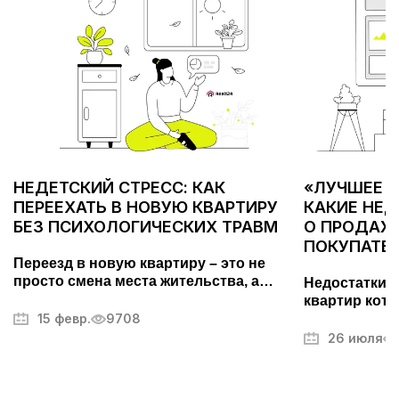
НЕДЕТСКИЙ СТРЕСС: КАК
«ЛУЧШЕЕ С
ПЕРЕЕХАТЬ В НОВУЮ КВАРТИРУ
КАКИЕ НЕ
БЕЗ ПСИХОЛОГИЧЕСКИХ ТРАВМ
О ПРОДАЖЕ
ПОКУПАТЕ
Переезд в новую квартиру – это не
просто смена места жительства, а
Недостатки 
важный этап, требующий тщательной
квартир кото
подготовки. Он может вызывать стресс
15 февр.
9708
покупателей.
и усталость, но правильный подход
фотографий,
26 июля
поможет превратить его в
другие секр
упорядоченный и даже приятный
недвижимос
процесс. В этой статье мы разберем,