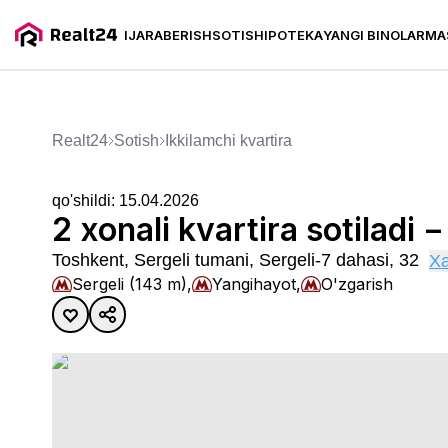
IJARA
BERISH
SOTISH
IPOTEKA
YANGI BINOLAR
MA
2 xonali kvartira sotiladi − 74
Realt24
Sotish
ikkilamchi kvartira
qo'shildi:
15.04.2026
2 xonali kvartira sotiladi 
Toshkent, Sergeli tumani, Sergeli-7 dahasi, 32
Xa
Sergeli (143 m),
Yangihayot,
O'zgarish