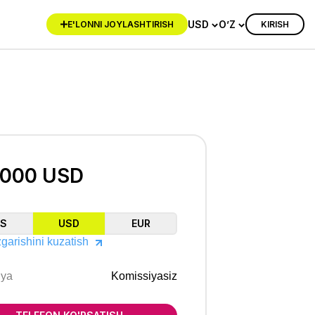
USD
O’Z
KIRISH
E'LONNI JOYLASHTIRISH
 000 USD
ZS
USD
EUR
garishini kuzatish
iya
Komissiyasiz