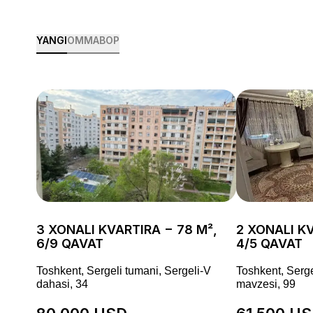
YANGI
OMMABOP
3 XONALI KVARTIRA − 78 M²,
2 XONALI KV
6/9 QAVAT
4/5 QAVAT
Toshkent, Sergeli tumani, Sergeli-V
Toshkent, Serge
dahasi, 34
mavzesi, 99