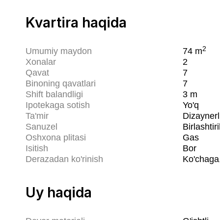
Kvartira haqida
2
Umumiy maydon
74
m
Xonalar
2
Qavat
7
Binoning qavatlari
7
Shift balandligi
3
m
Ipotekaga sotish
Yo'q
Ta'mir
Dizaynerl
Sanuzel
Birlashtir
Oshxona plitasi
Gas
Isitish
Bor
Derazadan ko'rinish
Ko'chaga,
Uy haqida