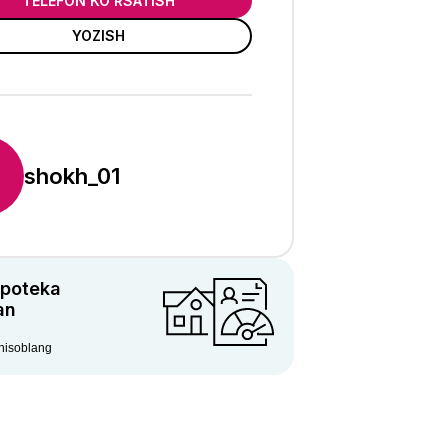
TELEFON KO'RSATISH
YOZISH
shokh_01
ipoteka
an
 hisoblang