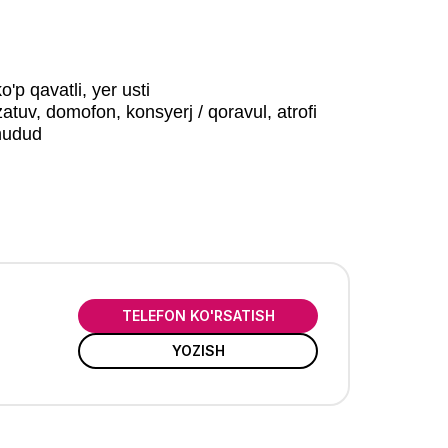
ko'p qavatli, yer usti
atuv, domofon, konsyerj / qoravul, atrofi
hudud
TELEFON KO'RSATISH
YOZISH