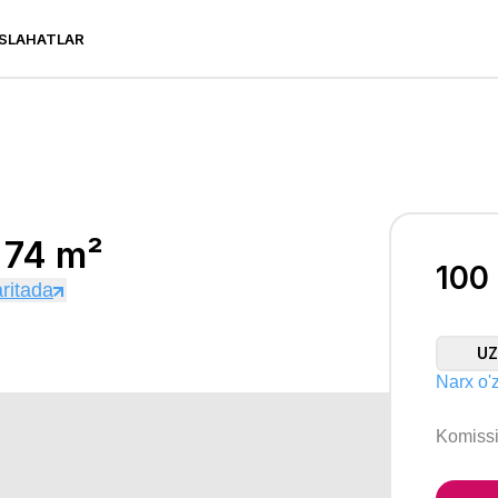
SLAHATLAR
 m²
− 74 m²
100
ritada
U
Narx o'z
Komiss