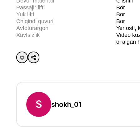
Devor materiali
G'ishtli
Passajir lifti
Bor
Yuk lifti
Bor
Chiqindi quvuri
Bor
Avtoturargoh
Yer osti, 
Xavfsizlik
Video kuz
o'ralgan 
S
shokh_01