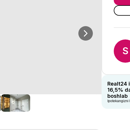
S
Realt24 
16,5% d
boshlab
Ipotekangizni