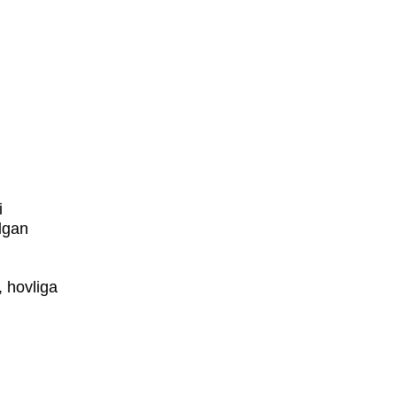
i
ilgan
 hovliga