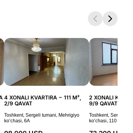
A
4 XONALI KVARTIRA − 111 M²,
2 XONALI KVART
2/9 QAVAT
9/9 QAVAT
Toshkent, Sergeli tumani, Mehrigiyo
Toshkent, Sergeli tu
koʻchasi, 6A
koʻchasi, 110