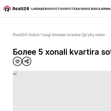
IJARA
BERISH
SOTISH
IPOTEKA
YANGI BINOLAR
MA
Более 5 xonali kvartira sotila
Realt24
Sotish
yangi binodan kvartira
Qo'yliq metro
Более 5 xonali kvartira so