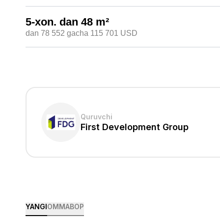
5-xon.
dan 48
m²
dan 78 552
gacha 115 701
USD
Quruvchi
First Development Group
YANGI
OMMABOP