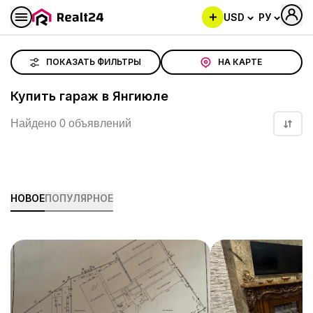
USD
РУ
Купить гараж в Янгиюле
ПОКАЗАТЬ ФИЛЬТРЫ
НА КАРТЕ
Купить гараж в Янгиюле
Найдено 0 объявлений
НОВОЕ
ПОПУЛЯРНОЕ