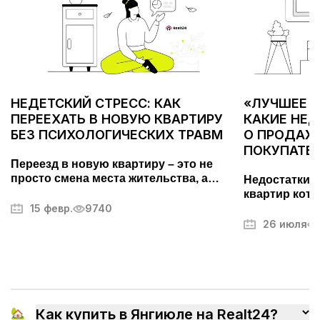
НЕДЕТСКИЙ СТРЕСС: КАК
«ЛУЧШЕЕ С
ПЕРЕЕХАТЬ В НОВУЮ КВАРТИРУ
КАКИЕ НЕ
БЕЗ ПСИХОЛОГИЧЕСКИХ ТРАВМ
О ПРОДАЖЕ
ПОКУПАТЕ
Переезд в новую квартиру – это не
просто смена места жительства, а
Недостатки 
важный этап, требующий тщательной
квартир кото
подготовки. Он может вызывать стресс
15 февр.
9740
покупателей.
и усталость, но правильный подход
фотографий,
26 июля
поможет превратить его в
другие секр
упорядоченный и даже приятный
недвижимос
процесс. В этой статье мы разберем,
как максимально эффективно
организовать переезд, избежать
ненужных волнений и быстрее
🏡
Как купить в Янгиюле на Realt24?