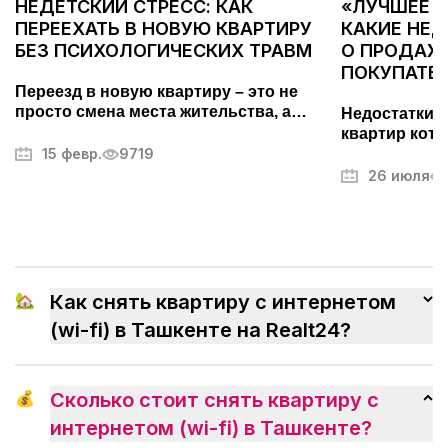
НЕДЕТСКИЙ СТРЕСС: КАК
«ЛУЧШЕЕ С
ПЕРЕЕХАТЬ В НОВУЮ КВАРТИРУ
КАКИЕ НЕ
БЕЗ ПСИХОЛОГИЧЕСКИХ ТРАВМ
О ПРОДАЖЕ
ПОКУПАТЕ
Переезд в новую квартиру – это не
просто смена места жительства, а
Недостатки 
важный этап, требующий тщательной
квартир кото
подготовки. Он может вызывать стресс
15 февр.
9719
покупателей.
и усталость, но правильный подход
фотографий,
26 июля
поможет превратить его в
другие секр
упорядоченный и даже приятный
недвижимос
процесс. В этой статье мы разберем,
как максимально эффективно
организовать переезд, избежать
ненужных волнений и быстрее
🏡
Как снять квартиру с интернетом
привыкнуть к новому дому.
(wi-fi) в Ташкенте на Realt24?
💰
Сколько стоит снять квартиру с
интернетом (wi-fi) в Ташкенте?