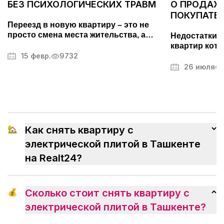
БЕЗ ПСИХОЛОГИЧЕСКИХ ТРАВМ
О ПРОДАЖЕ
ПОКУПАТЕ
Переезд в новую квартиру – это не
просто смена места жительства, а
Недостатки 
важный этап, требующий тщательной
квартир кото
подготовки. Он может вызывать стресс
15 февр.
9732
покупателей.
и усталость, но правильный подход
фотографий,
26 июля
поможет превратить его в
другие секр
упорядоченный и даже приятный
недвижимос
процесс. В этой статье мы разберем,
как максимально эффективно
организовать переезд, избежать
ненужных волнений и быстрее
🏡
Как снять квартиру с
привыкнуть к новому дому.
электрической плитой в Ташкенте
на Realt24?
💰
Сколько стоит снять квартиру с
электрической плитой в Ташкенте?