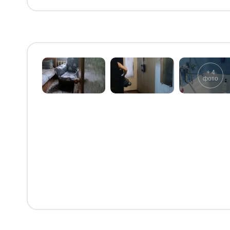
+
4
фото