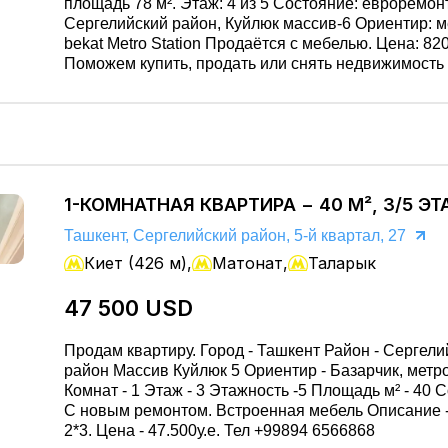
площадь 78 м². Этаж: 4 из 5 Состояние: евроремонт Райо
Сергелийский район, Куйлюк массив-6 Ориентир: м
bekat Metro Station Продаётся с мебелью. Цена: 82000$
Поможем купить, продать или снять недвижимость
безопасно. Юридическое сопровождение. Подбер
вариант. Звоните: 951455455 / 981603666
1-КОМНАТНАЯ КВАРТИРА − 40 М², 3/5 Э
Ташкент, Сергелийский район, 5-й квартал, 27
Киет (426 м),
Матонат,
Таларык
47 500 USD
Продам квартиру. Город - Ташкент Район - Сергелийский
район Массив Куйлюк 5 Ориентир - Базарчик, метро Киёт
Комнат - 1 Этаж - 3 Этажность -5 Площадь м² - 40 
С новым ремонтом. Встроенная мебель Описание - Балкон
2*3. Цена - 47.500у.е. Тел +99894 6566868