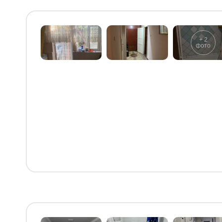
+
2
фото