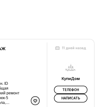
11 дней назад
ТАЖ
КупиДом
н. ID
ТЕЛЕФОН
ский ремонт
люк-5
НАПИСАТЬ
ла,