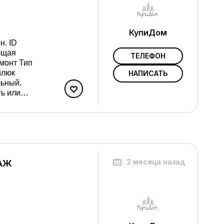
КупиДом
н. ID
ТЕЛЕФОН
емонт Тип
НАПИСАТЬ
ское
2 месяца назад
ТАЖ