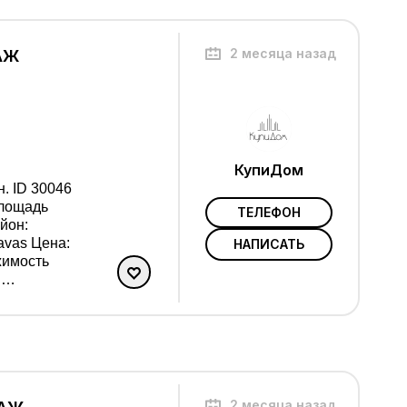
2 месяца назад
АЖ
КупиДом
. ID 30046
площадь
ТЕЛЕФОН
Цена:
НАПИСАТЬ
.
5455 / 981603666.
2 месяца назад