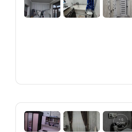
+
6
фото