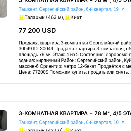
3-КОМНАТНАЯ КВАРТИРА − 78 М², 4/5 Э
Ташкент, Сергелийский район, 6-й квартал, 19
Таларык (463 м),
Киет
77 200 USD
Продажа квартира 3-комнатная Сергелийский райо
30049 ID: 30049 Продажа квартира 3-комнатная, общая
площадь 78 м². Этаж: 4 из 5 Состояние: евроремон
здания: кирпичный Район: Сергелийский район, Куйлюк
массив-6 Ориентир: метро 12-бекат Продаётся с мебелью.
Цена: 77200$ Поможем купить, продать или снять
недвижимость быстро и безопасно. Юридическое
сопровождение. Подберём лучший вариант. Звоните:
951455455 / 981603666.
3-КОМНАТНАЯ КВАРТИРА − 78 М², 4/5 Э
Ташкент, Сергелийский район, 6-й квартал, 10
Таларык (432 м),
Киет