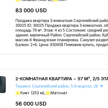
83 000 USD
Продажа квартира 3-комнатная Сергелийский райо
30025 ID: 30025 Продажа квартира 3-комнатная, общая
площадь 78 м². Этаж: 4 из 5 Состояние: средний р
здания: кирпичный Район: Сергелийский район, Куйлюк
массив-6 Французская планировка. Санузел раздельный.
Балкон: 2×6. Цена: 83000$ Поможем купить, продать или
снять недвижимость быстро и безопасно. Юридиче
сопровождение. Подберём лучший вариант. Звоните:
951455455 / 981603666
2-КОМНАТНАЯ КВАРТИРА − 57 М², 2/5 Э
Ташкент, Сергелийский район, 5-й квартал, 28
Киет (253 м),
Матонат
56 000 USD