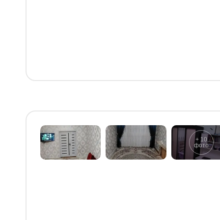
+
10
фото