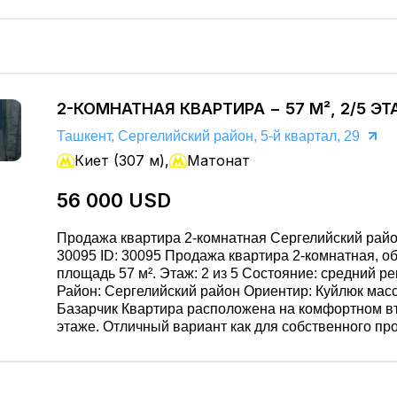
супермаркет, магазины, рестораны, кафе, детская 
парк, зелёная зона, детский сад, больница, поликли
стоянка. Цена: 44 000$ Поможем купить, продать или снять
недвижимость быстро и безопасно. Подберём луч
вариант. Звоните: 951455455 / 981603666
2-КОМНАТНАЯ КВАРТИРА − 57 М², 2/5 Э
Ташкент, Сергелийский район, 5-й квартал, 29
Киет (307 м),
Матонат
56 000 USD
Продажа квартира 2-комнатная Сергелийский райо
30095 ID: 30095 Продажа квартира 2-комнатная, общая
площадь 57 м². Этаж: 2 из 5 Состояние: средний р
Район: Сергелийский район Ориентир: Куйлюк масс
Базарчик Квартира расположена на комфортном втором
этаже. Отличный вариант как для собственного пр
так и для сдачи в аренду. Цена: 56000$ Поможем купить,
продать или снять недвижимость быстро и безопас
Юридическое сопровождение. Подберём лучший в