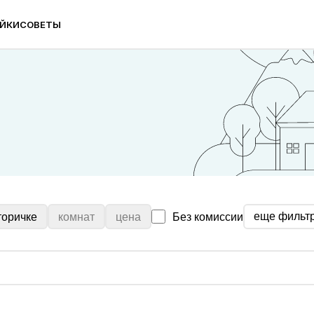
ЙКИ
СОВЕТЫ
еще фильт
торичке
комнат
цена
Без комиссии