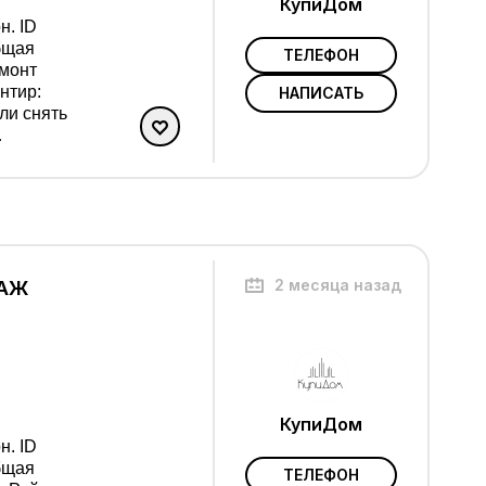
КупиДом
н. ID
ТЕЛЕФОН
емонт
нтир:
НАПИСАТЬ
2 месяца назад
ТАЖ
КупиДом
н. ID
ТЕЛЕФОН