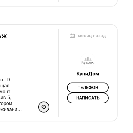
площадка,
ника и
ший
месяц назад
ТАЖ
КупиДом
н. ID
ТЕЛЕФОН
емонт
ив-5,
НАПИСАТЬ
оживания,
но.
ариант.