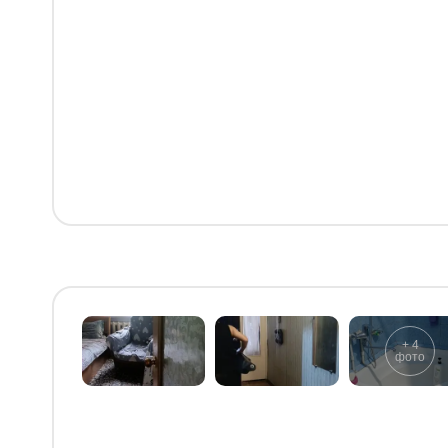
+
4
фото