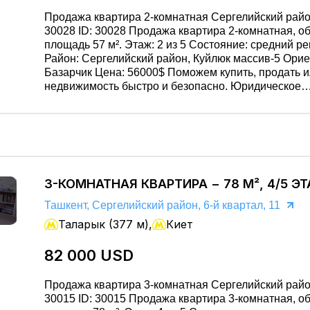
Продажа квартира 2-комнатная Сергелийский райо
30028 ID: 30028 Продажа квартира 2-комнатная, общая
площадь 57 м². Этаж: 2 из 5 Состояние: средний р
Район: Сергелийский район, Куйлюк массив-5 Орие
Базарчик Цена: 56000$ Поможем купить, продать или снять
недвижимость быстро и безопасно. Юридическое
сопровождение. Подберём лучший вариант. Звоните:
951455455 / 981603666
3-КОМНАТНАЯ КВАРТИРА − 78 М², 4/5 Э
Ташкент, Сергелийский район, 6-й квартал, 11
Таларык (377 м),
Киет
82 000 USD
Продажа квартира 3-комнатная Сергелийский райо
30015 ID: 30015 Продажа квартира 3-комнатная, общая