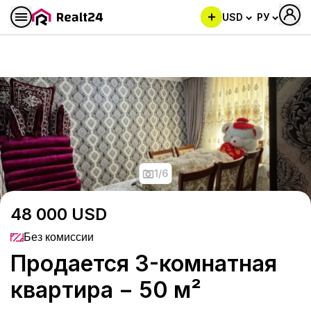
USD
РУ
Продается 3-комнатная ква
1
/
6
48 000
USD
Без комиссии
Продается 3-комнатная
квартира − 50 м²