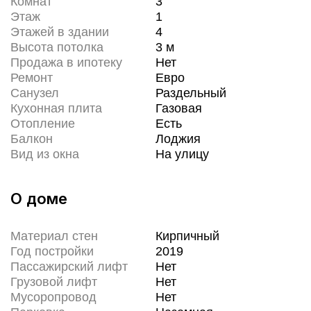
Комнат
3
Этаж
1
Этажей в здании
4
Высота потолка
3
м
Продажа в ипотеку
Нет
Ремонт
Евро
Санузел
Раздельный
Кухонная плита
Газовая
Отопление
Есть
Балкон
Лоджия
Вид из окна
На улицу
О доме
Материал стен
Кирпичный
Год постройки
2019
Пассажирский лифт
Нет
Грузовой лифт
Нет
Мусоропровод
Нет