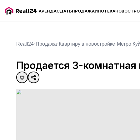
АРЕНДА
СДАТЬ
ПРОДАЖА
ИПОТЕКА
НОВОСТРО
Продается 3-комнатная ква
Realt24
Продажа
квартиру в новостройке
метро Ку
Продается 3-комнатная 