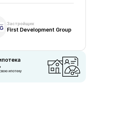
Застройщик
First Development Group
 ипотека
%
свою ипотеку