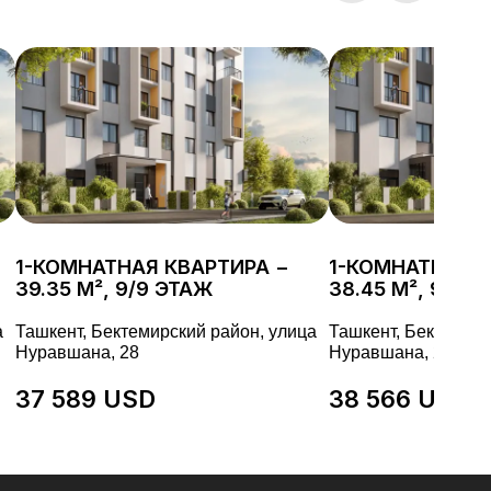
1-КОМНАТНАЯ КВАРТИРА −
1-КОМНАТНАЯ К
39.35 М², 9/9 ЭТАЖ
38.45 М², 9/9 
а
Ташкент, Бектемирский район, улица
Ташкент, Бектемирс
Нуравшана, 28
Нуравшана, 28
37 589 USD
38 566 USD