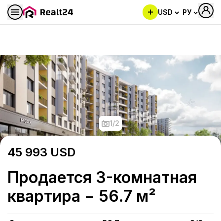
USD
РУ
Продается 3-комнатная ква
1
/
2
45 993
USD
Продается 3-комнатная
квартира − 56.7 м²