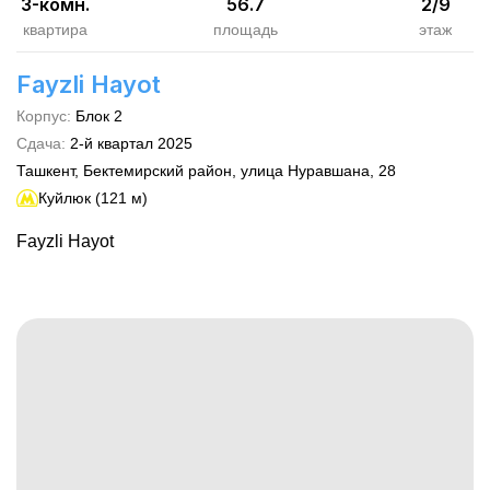
3-комн.
56.7
2
/
9
квартира
площадь
этаж
Fayzli Hayot
Корпус
:
Блок 2
Сдача
:
2-й квартал
2025
Ташкент, Бектемирский район, улица Нуравшана, 28
Куйлюк (121 м)
Fayzli Hayot