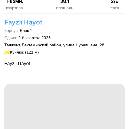
1-комн.
38.1
2
/
9
квартира
площадь
этаж
Fayzli Hayot
Корпус
:
Блок 1
Сдача
:
2-й квартал
2025
Ташкент, Бектемирский район, улица Нуравшана, 28
Куйлюк (121 м)
Fayzli Hayot