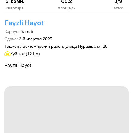
3-комн.
60.2
3
/
9
квартира
площадь
этаж
Fayzli Hayot
Корпус
:
Блок 5
Сдача
:
2-й квартал
2025
Ташкент, Бектемирский район, улица Нуравшана, 28
Куйлюк (121 м)
Fayzli Hayot