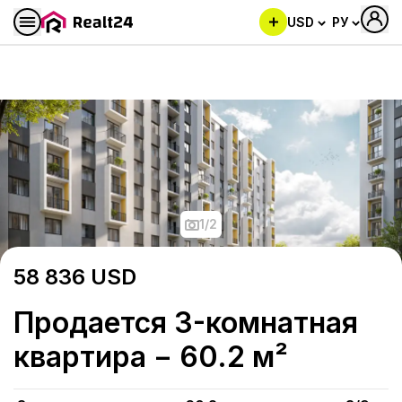
USD
РУ
Продается 3-комнатная ква
1
/
2
58 836
USD
Продается 3-комнатная
квартира − 60.2 м²