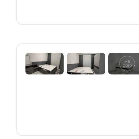
+
6
фото