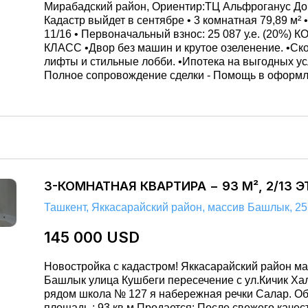
Мирабадский район, Ориентир:ТЦ Альфроганус Дом
Кадастр выйдет в сентябре • 3 комнатная 79,89 м² • Этаж:
11/16 • Первоначальный взнос: 25 087 у.е. (20%) КОМФОРТ-
КЛАСС •Двор без машин и крутое озеленение. •Скоростные
лифты и стильные лобби. •Ипотека на выгодных условиях! -
Полное сопровождение сделки - Помощь в оформлении
ипотеки Звоните/Пишите! +99893 801 81 41
3-КОМНАТНАЯ КВАРТИРА − 93 М², 2/13 
Ташкент, Яккасарайский район, массив Башлык, 25
145 000 USD
Новостройка с кадастром! Яккасарайский район массив
Башлык улица Кушбеги пересечение с ул.Кичик Ха
рядом школа № 127 я набережная речки Салар. Общая
площадь : 93 кв.м Продается: После свежего качественного