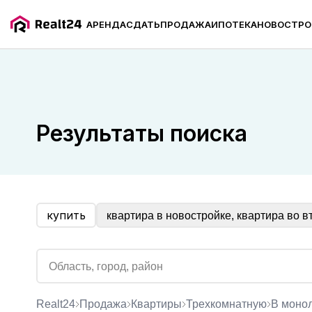
АРЕНДА
СДАТЬ
ПРОДАЖА
ИПОТЕКА
НОВОСТРО
Продажа трёхкомнатных квартир в монолитно-кирпи
Результаты поиска
купить
квартира в новостройке, квартира во в
Realt24
Продажа
квартиры
трехкомнатную
в мон