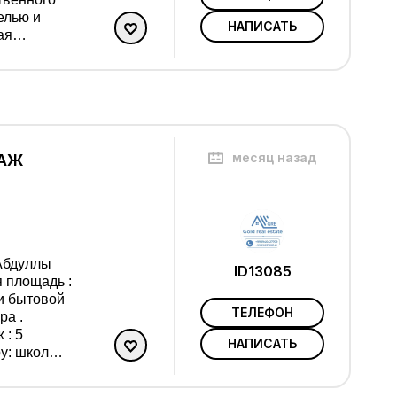
елью и
НАПИСАТЬ
ая
месяц назад
ТАЖ
ID13085
ТЕЛЕФОН
ра .
НАПИСАТЬ
е.