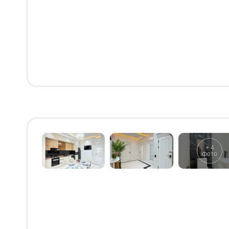
+
4
фото