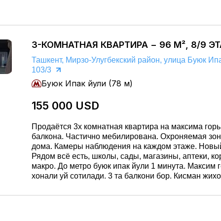
Собственника недвижимости представляет: ООО «GOLD
REAL ESTATE» лицензия гос. Ком. Конкуренции
3-КОМНАТНАЯ КВАРТИРА − 96 М², 8/9 Э
Ташкент, Мирзо-Улугбекский район, улица Буюк Ип
103/3
Буюк Ипак йули (78 м)
155 000 USD
Продаётся 3х комнатная квартира на максима горьк
балкона. Частично мебилирована. Охроняемая зон
дома. Камеры наблюдения на каждом этаже. Новый
Рядом всё есть, школы, сады, магазины, аптеки, ко
макро. До метро буюк ипак йули 1 минута. Максим горькийда 3
хонали уй сотилади. 3 та балкони бор. Кисман жихо
Уй атрофи курикланади. Хар бир каватда камера б
янги. Хамма керакли нарсалар якин, мактаблар, бо
дуконлар, дорихоналар, корзинка, макро. Буюк ипа
метросигача 1 дакика.