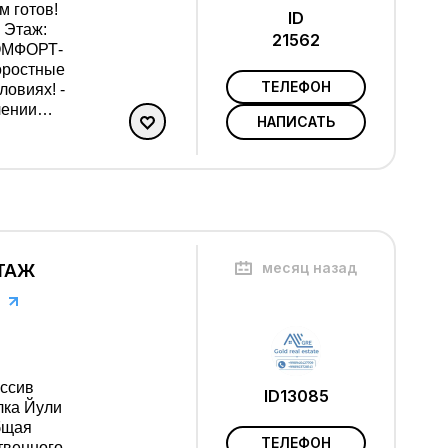
 готов!
ID
21562
ТЕЛЕФОН
НАПИСАТЬ
месяц назад
ЭТАЖ
ID13085
лка Йули
ТЕЛЕФОН