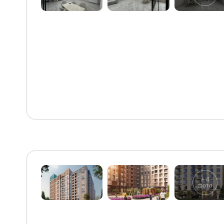
+
4
фото