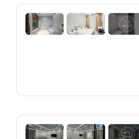
+
3
фото
+
5
фото