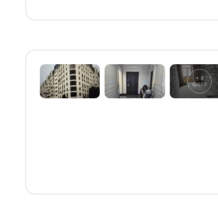
+
4
фото