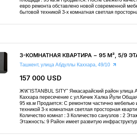
евро ремонта обставлено новой современной меб
бытовой техникой 3-х комнатная светлая просторн
квартира . Количество комнат : 3 Количество санузлов : 2
Этаж : 2 Этажность: 13 Район имеет развитую
инфраструктуру: школы, детские сады, магазины
развлекательные заведение. Помощь в проведении сделки.
Оперативный показ. Собственника недвижимости
представляет: ООО «GOLD REAL ESTATE» лицензия гос.
3-КОМНАТНАЯ КВАРТИРА − 95 М², 5/9 Э
Ком. Конкуренции rl 001 №0041
Ташкент, улица Абдуллы Каххара, 49/10
157 000 USD
Ж\К"ISTANBUL SITY" Яккасарайский район улица Абдуллы
Каххара пересечение с ул.Кичик Халка Йули Общая площадь :
95 кв.м Продается: С ремонтом частично мебелью и бытовой
техникой 3-х комнатная светлая просторная кварти
Количество комнат : 3 Количество санузлов : 2 Этаж : 5
Этажность: 9 Район имеет развитую инфраструктуру: школы,
детские сады, магазины развлекательные заведени
Помощь в проведении сделки. Оперативный показ.