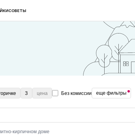
ЙКИ
СОВЕТЫ
чном доме
еще фильтры
торичке
3
цена
Без комиссии
олитно-кирпичном доме