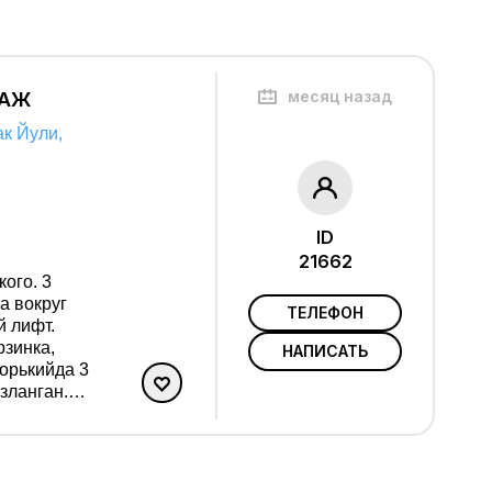
 rl 001 №0041
месяц назад
ТАЖ
ак Йули,
ID
21662
ого. 3
а вокруг
ТЕЛЕФОН
 лифт.
рзинка,
НАПИСАТЬ
зланган.
ор. Лифт
гчалар,
к йули