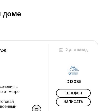
м доме
2 дня назад
ТАЖ
ID13085
о от метро
ТЕЛЕФОН
логовая
НАПИСАТЬ