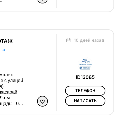
л, большая
и бытовой
ичного
ские сады,
10 дней назад
 ЭТАЖ
мплекс
ID13085
е с улицей
),
ТЕЛЕФОН
касарай .
 9-ом
НАПИСАТЬ
ре окна