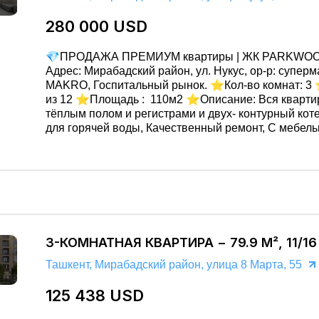
280 000 USD
💎ПРОДАЖА ПРЕМИУМ квартиры | ЖК PARKWOOD 📍
Адрес: Мирабадский район, ул. Нукус, ор-р: суперм
MAKRО, Госпитальный рынок. ⭐️Кол-во комнат: 3 ⭐️Этаж: 3
из 12 ⭐️Площадь : 110м2 ⭐️Описание: Вся кварти
тёплым полом и регистрами и двух- контурный кот
для горячей воды, Качественный ремонт, С мебель
Хороший вид: во двор, С двумя балконами. +Есть 
💰Цена: 280 000 y.e. 📲+998 91 137 32 30 📲+998 33 660 87
86
3-КОМНАТНАЯ КВАРТИРА − 79.9 М², 11/1
Ташкент, Мирабадский район, улица 8 Марта, 55
125 438 USD