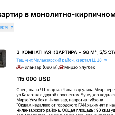
вартир в монолитно-кирпично
карте
3-КОМНАТНАЯ КВАРТИРА − 98 М², 5/5 Э
Ташкент, Чиланзарский район, квартал Ц, 18
Чиланзар (696 м),
Мирзо Улугбек
115 000 USD
Спец плана ! Ц-квартал Чиланзар улица Мехр пересечение с
ул.Катартал с другой проспектом Бунедкор недалек
Мирзо Улугбек и Чиланзар, напротив туйхона
"Окшам,недалеко от городского ГАИ,хакимият и на
Чиланзарского района. Общая площадь : 98 кв.м удвоенный