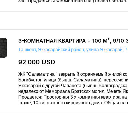
зал. Продается: 3-х комнатная спец плана светлая
просторная с удобной планировкой, удвоенный за
лоджия, в отличном состояние частично мебелью 
техникой квартира на 5 м этаже 5 ти этажного кирп
дома Количество комнат : 3 в 4-х Санузел раздельный. Этаж :
5 комнаты раздельные. Этажность: 5 Лоджия 3 х 7 метров
Район имеет развитую инфраструктуру: школы, дет
3-КОМНАТНАЯ КВАРТИРА − 100 М², 9/10
магазины развлекательные заведение. Помощь в
проведении сделки. Оперативный показ. Собственника
Ташкент, Яккасарайский район, улица Яккасарай, 7
недвижимости представляет: ООО «GOLD REAL ESTATE»
лицензия гос. Ком. Конкуренции rl 001 №0041
92 000 USD
ЖК "Саламатина " закрытый охраняемый жилой ко
Богибустон улица (бывш. Саламатина), пересечени
Яккасарай с другой Чапанота (бывш. Волгаградская
недалеко от Мемориала Братских могил, Мечеть Як
Продается: Просторная 3 х комнатная квартира на
этаже, 10-ти этажного кирпичного дома. Общая площадь: 100
м² черновая отделка, разделено по комнатам, четы
смотрят во двор. Кадастр есть. Район имеет развитую
инфраструктуру: школы, детские сады, магазины.
Собственника недвижимости представляет: ООО «GOLD