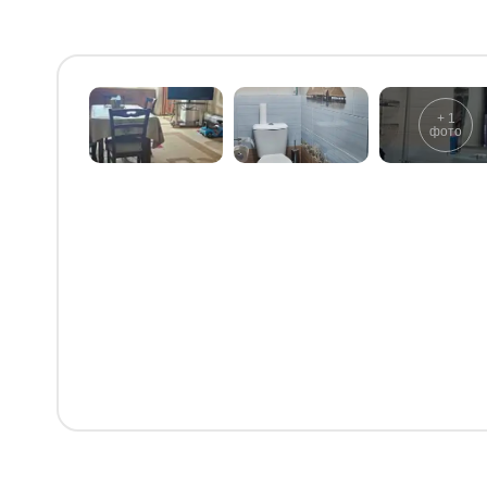
+
1
фото