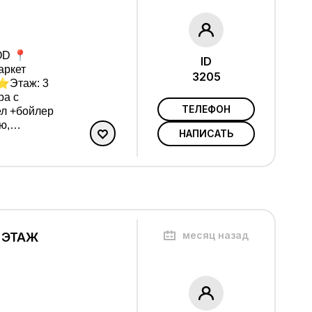
ID
аркет
3205
ра с
ТЕЛЕФОН
ел +бойлер
ю,
НАПИСАТЬ
арендатор
месяц назад
6 ЭТАЖ