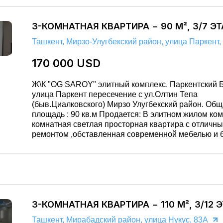
REAL ESTATE» лицензия гос. Ком. Конкуренции rl
3-КОМНАТНАЯ КВАРТИРА − 90 М², 3/7 Э
Ташкент, Мирзо-Улугбекский район, улица Паркент,
170 000 USD
Ж\К "OG SAROY" элитный комплекс. Паркентский Базар
улица Паркент пересечение с ул.Олтин Тепа
(быв.Циалковского) Мирзо Улугбекский район. Общая
площадь : 90 кв.м Продается: В элитном жилом комплексе 3 х
комнатная светлая просторная квартира с отличн
ремонтом ,обставленная современной мебелью и бытовой
техникой. Количество комнат : 3 Два санузла. Этаж : 3
Этажность: 7 Район имеет развитую инфраструктуру: школы,
детские сады, магазины супермаркеты, развлекат
заведение. Помощь в проведении сделки. Оперативный
показ. Собственника недвижимости представляет: ООО
«GOLD REAL ESTATE» лицензия гос. Ком. Конкуренции rl 001
3-КОМНАТНАЯ КВАРТИРА − 110 М², 3/12 
№0041
Ташкент, Мирабадский район, улица Нукус, 83А