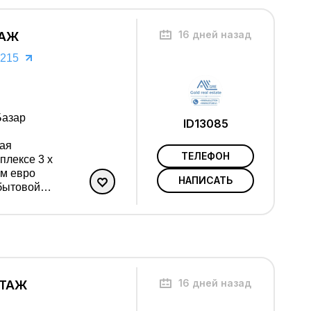
 001 №0041
16 дней назад
ТАЖ
 215
ID13085
ТЕЛЕФОН
ым евро
НАПИСАТЬ
ельные
16 дней назад
ЭТАЖ