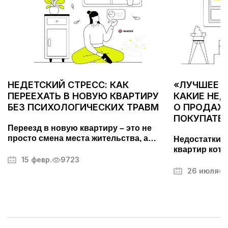
НЕДЕТСКИЙ СТРЕСС: КАК
«ЛУЧШЕЕ С
ПЕРЕЕХАТЬ В НОВУЮ КВАРТИРУ
КАКИЕ НЕ
БЕЗ ПСИХОЛОГИЧЕСКИХ ТРАВМ
О ПРОДАЖЕ
ПОКУПАТЕ
Переезд в новую квартиру – это не
просто смена места жительства, а
Недостатки 
важный этап, требующий тщательной
квартир кото
подготовки. Он может вызывать стресс
15 февр.
9723
покупателей.
и усталость, но правильный подход
фотографий,
26 июля
поможет превратить его в
другие секр
упорядоченный и даже приятный
недвижимос
процесс. В этой статье мы разберем,
как максимально эффективно
организовать переезд, избежать