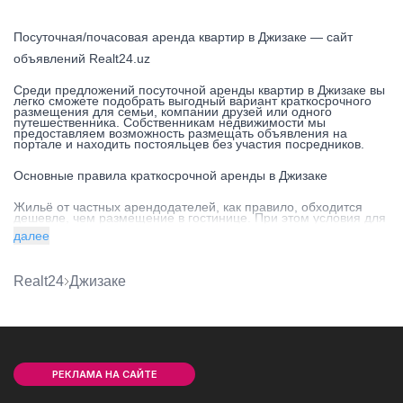
Посуточная/почасовая аренда квартир в Джизаке — сайт
объявлений Realt24.uz
Среди предложений посуточной аренды квартир в Джизаке вы
легко сможете подобрать выгодный вариант краткосрочного
размещения для семьи, компании друзей или одного
путешественника. Собственникам недвижимости мы
предоставляем возможность размещать объявления на
портале и находить постояльцев без участия посредников.
Основные правила краткосрочной аренды в Джизаке
Жильё от частных арендодателей, как правило, обходится
дешевле, чем размещение в гостинице. При этом условия для
постояльцев более лояльные: с владельцем квартиры легко
далее
договориться об удобном времени въезда и выезда. В
индивидуальном порядке можно решить вопросы,
касающиеся проживания с маленькими детьми и домашними
животными, получить разрешение на проведение в жилье
Realt24
Джизаке
праздника или проживание пары, не состоящей в
зарегистрированном браке.
При поселении гость должен предъявить паспорт; внести
оплату за весь период проживания, а также залог на случай
порчи имущества. Последний при выселении возвращается
постояльцу.
РЕКЛАМА НА САЙТЕ
Какие типы квартир можно снять в Джизаке посуточно и