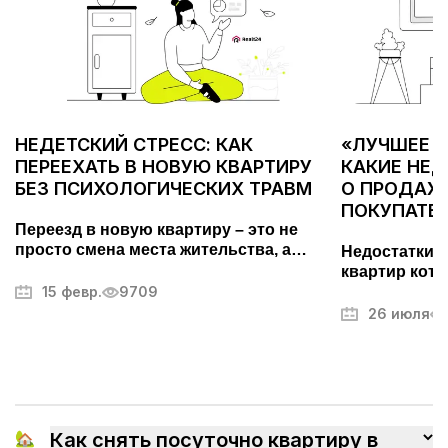
НЕДЕТСКИЙ СТРЕСС: КАК
«ЛУЧШЕЕ С
ПЕРЕЕХАТЬ В НОВУЮ КВАРТИРУ
КАКИЕ НЕ
БЕЗ ПСИХОЛОГИЧЕСКИХ ТРАВМ
О ПРОДАЖЕ
ПОКУПАТЕ
Переезд в новую квартиру – это не
просто смена места жительства, а
Недостатки 
важный этап, требующий тщательной
квартир кото
подготовки. Он может вызывать стресс
15 февр.
9709
покупателей.
и усталость, но правильный подход
фотографий,
26 июля
поможет превратить его в
другие секр
упорядоченный и даже приятный
недвижимос
процесс. В этой статье мы разберем,
как максимально эффективно
организовать переезд, избежать
ненужных волнений и быстрее
🏡
Как снять посуточно квартиру в