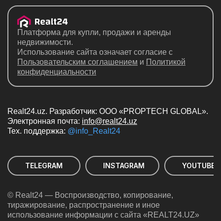
почасово
Гости города и транзитные туристы найдут на нашем сайте
самые разные предложения аренды:
Платформа для купли, продажи и аренды
стандартные 1,2,3-комнатные квартиры в Джизаке на сутки;
недвижимости.
Использование сайта означает согласие с
многокомнатное жильё, элитные апартаменты;
Пользовательским соглашением
и
Политикой
современные студии;
конфиденциальности
переоборудованную под квартиру комнату в общежитии с
собственными санузлом и кухней.
На выбор арендаторов — жильё в центре, на окраине города,
рядом с ж/д или автовокзалом.
Realt24.uz. Разработчик: ООО «PROPTECH GLOBAL».
Электронная почта:
info@realt24.uz
Цены на краткосрочную аренду недвижимости
Teх. поддержка:
@info_Realt24
Размер арендной платы зависит от:
месторасположения дома и развитости инфраструктуры;
TELEGRAM
INSTAGRAM
YOUTUBE
площади, количества комнат и спальных мест;
качества ремонта и мебели, предоставляемой бытовой
техники;
© Realt24 — Воспроизводство, копирование,
тиражирование, распространение и иное
сезона;
использование информации с сайта «REALT24.UZ»
срока размещения;