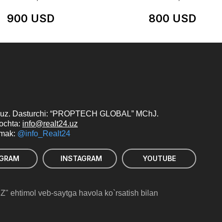
900 USD
800 USD
uz. Dasturchi: “PROPTECH GLOBAL” MChJ.
pochta:
info@realt24.uz
‘mak:
@info_Realt24
EGRAM
INSTAGRAM
YOUTUBE
" ehtimol veb-saytga havola ko`rsatish bilan