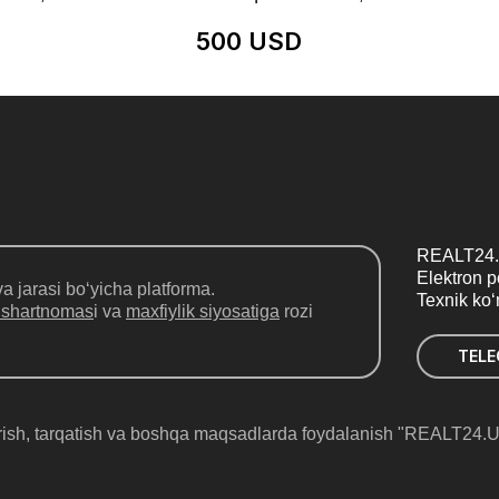
500 USD
REALT24.
Elektron 
a jarasi bo‘yicha platforma.
Texnik ko
 shartnomas
i va
maxfiylik siyosatiga
rozi
TEL
rish, tarqatish va boshqa maqsadlarda foydalanish "REALT24.UZ