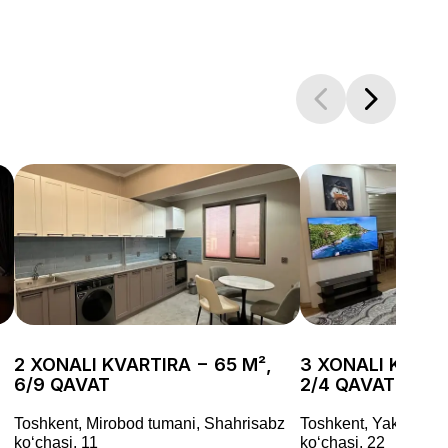
2 XONALI KVARTIRA − 65 M²,
3 XONALI KVART
6/9 QAVAT
2/4 QAVAT
Toshkent, Mirobod tumani, Shahrisabz
Toshkent, Yakkasaro
koʻchasi, 11
koʻchasi, 22