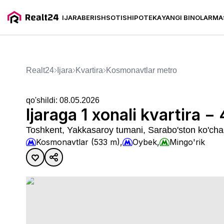
IJARA
BERISH
SOTISH
IPOTEKA
YANGI BINOLAR
MA
Ijaraga 1 xonali kvartira − 42
Realt24
Ijara
kvartira
Kosmonavtlar metro
qo'shildi:
08.05.2026
Ijaraga 1 xonali kvartira −
Toshkent, Yakkasaroy tumani, Sarabo'ston ko'cha
Kosmonavtlar (533 m),
Oybek,
Mingo'rik