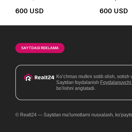
600 USD
600 USD
SAYTDAGI REKLAMA
Ko‘chmas mulkni sotib olish, sotish v
Saytdan foydalanish
Foydalanuvchi
bo'lishni anglatadi.
© Realt24 — Saytdan ma'lumotlarni nusxalash, ko'payti