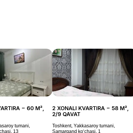
ARTIRA − 60 M²,
2 XONALI KVARTIRA − 58 M²,
2/9 QAVAT
asaroy tumani,
Toshkent, Yakkasaroy tumani,
hasi, 13
Samarqand koʻchasi, 1