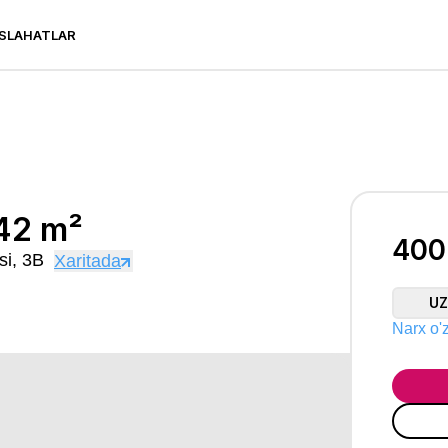
SLAHATLAR
 m²
 42 m²
400
si, 3B
Xaritada
U
Narx o'z