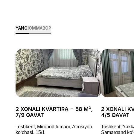
YANGI
OMMABOP
2 XONALI KVARTIRA − 58 M²,
2 XONALI KV
7/9 QAVAT
4/5 QAVAT
Toshkent, Mirobod tumani, Afrosiyob
Toshkent, Yakk
koʻchasi, 15/1
Samarqand koʻc