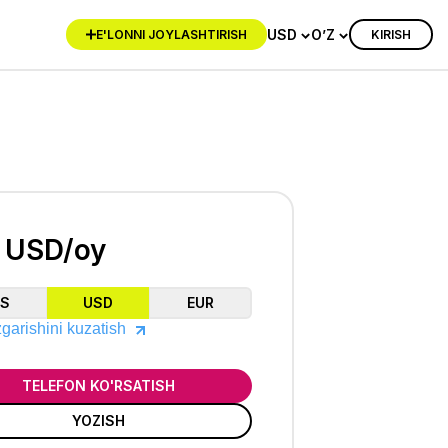
USD
O’Z
KIRISH
E'LONNI JOYLASHTIRISH
 USD/oy
ZS
USD
EUR
garishini kuzatish
TELEFON KO'RSATISH
YOZISH