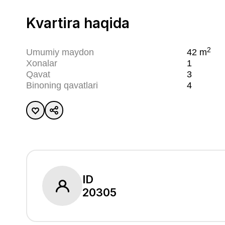
Kvartira haqida
2
Umumiy maydon
42
m
Xonalar
1
Qavat
3
Binoning qavatlari
4
ID
20305