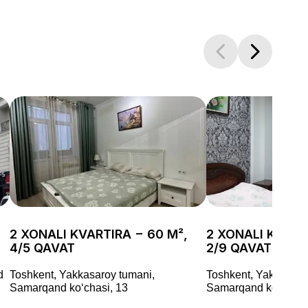
2 XONALI KVARTIRA − 60 M²,
2 XONALI KVART
4/5 QAVAT
2/9 QAVAT
d
Toshkent, Yakkasaroy tumani,
Toshkent, Yakkasaro
Samarqand koʻchasi, 13
Samarqand koʻchasi,