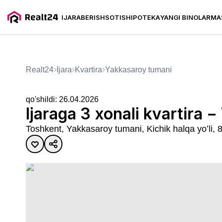
IJARA
BERISH
SOTISH
IPOTEKA
YANGI BINOLAR
MA
Ijaraga 3 xonali kvartira − 77
Realt24
Ijara
kvartira
Yakkasaroy tumani
qo'shildi:
26.04.2026
Ijaraga 3 xonali kvartira −
Toshkent, Yakkasaroy tumani, Kichik halqa yoʻli,