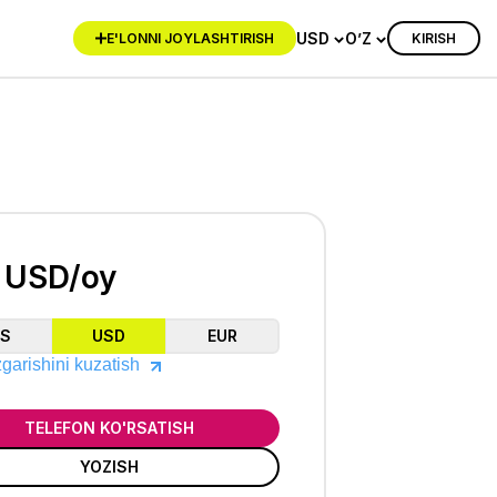
USD
O’Z
KIRISH
E'LONNI JOYLASHTIRISH
 USD/oy
ZS
USD
EUR
garishini kuzatish
TELEFON KO'RSATISH
YOZISH