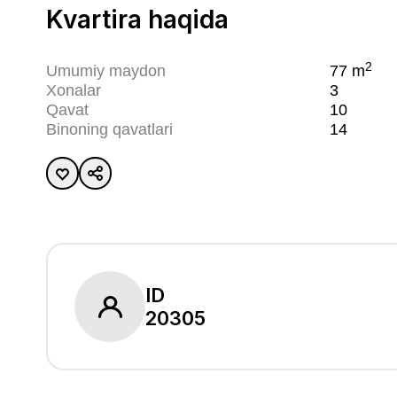
Kvartira haqida
2
Umumiy maydon
77
m
Xonalar
3
Qavat
10
Binoning qavatlari
14
ID
20305