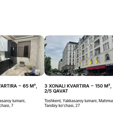
ARTIRA − 65 M²,
3 XONALI KVARTIRA − 150 M²,
2/5 QAVAT
asaroy tumani,
Toshkent, Yakkasaroy tumani, Mahmu
chasi, 7
Tarobiy koʻchasi, 27