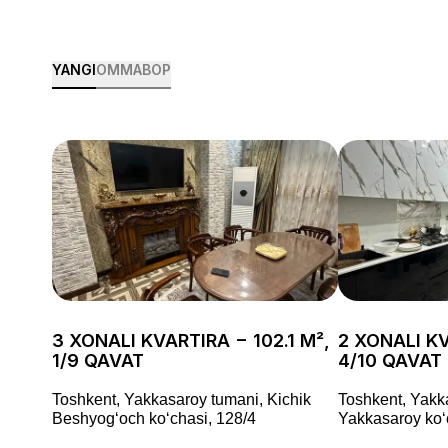
YANGI
OMMABOP
3 XONALI KVARTIRA − 102.1 M²,
2 XONALI KV
1/9 QAVAT
4/10 QAVAT
Toshkent, Yakkasaroy tumani, Kichik
Toshkent, Yakk
Beshyogʻoch koʻchasi, 128/4
Yakkasaroy ko‘