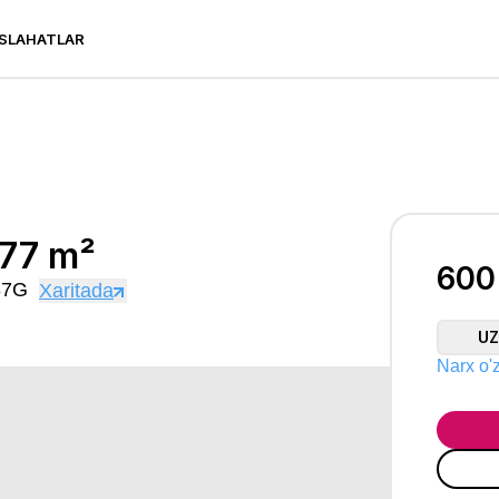
SLAHATLAR
 m²
 77 m²
600
 87G
Xaritada
U
Narx o'z