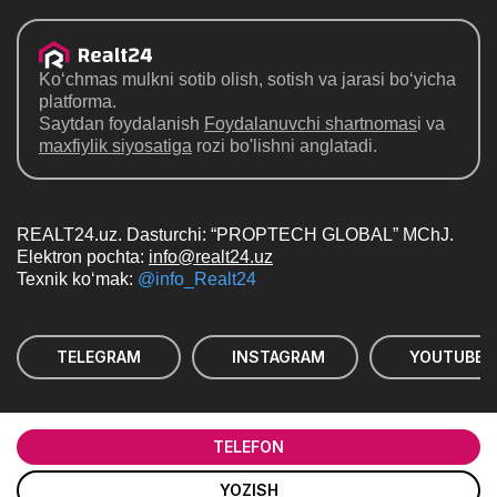
Ko‘chmas mulkni sotib olish, sotish va jarasi bo‘yicha
platforma.
Saytdan foydalanish
Foydalanuvchi shartnomas
i va
maxfiylik siyosatiga
rozi bo'lishni anglatadi.
REALT24.uz. Dasturchi: “PROPTECH GLOBAL” MChJ.
Elektron pochta:
info@realt24.uz
Texnik ko‘mak:
@info_Realt24
TELEGRAM
INSTAGRAM
YOUTUBE
© Realt24 — Saytdan ma'lumotlarni nusxalash,
ko'paytirish, tarqatish va boshqa maqsadlarda foydalanish
TELEFON
"REALT24.UZ" ehtimol veb-saytga havola ko`rsatish bilan
YOZISH