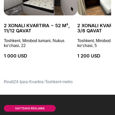
2 XONALI KVARTIRA − 52 M²,
2 XONALI KVART
11/12 QAVAT
3/8 QAVAT
Toshkent, Mirobod tumani, Nukus
Toshkent, Mirobod t
koʻchasi, 22
koʻchasi, 5
1 000 USD
1 200 USD
Realt24
Ijara
kvartira
Toshkent metro
SAYTDAGI REKLAMA