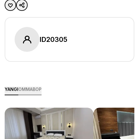
ID
20305
YANGI
OMMABOP