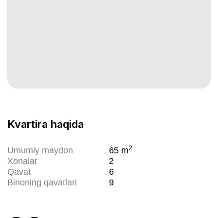
Kvartira haqida
2
Umumiy maydon
65
m
Xonalar
2
Qavat
6
Binoning qavatlari
9