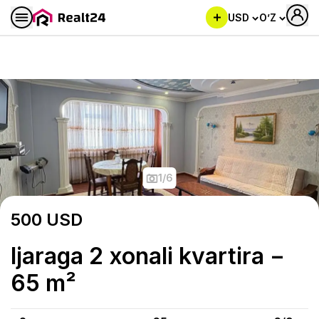
USD
O’Z
Ijaraga 2 xonali kvartira − 65
1
/
6
500
USD
Ijaraga 2 xonali kvartira −
65 m²