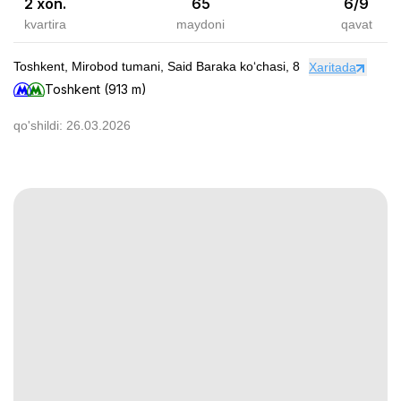
2 xon.
65
6
/
9
kvartira
maydoni
qavat
Toshkent, Mirobod tumani, Said Baraka koʻchasi, 8
Xaritada
Toshkent (913 m)
qo'shildi:
26.03.2026