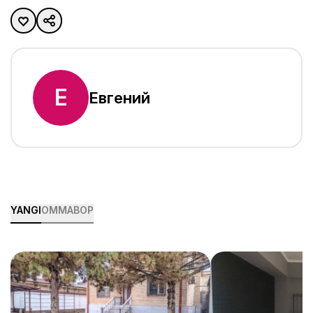
Е
Евгений
YANGI
OMMABOP