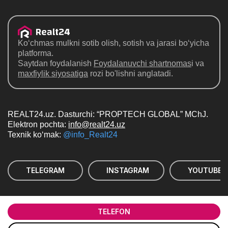
Ko‘chmas mulkni sotib olish, sotish va jarasi bo‘yicha
platforma.
Saytdan foydalanish
Foydalanuvchi shartnomas
i va
maxfiylik siyosatiga
rozi bo'lishni anglatadi.
REALT24.uz. Dasturchi: “PROPTECH GLOBAL” MChJ.
Elektron pochta:
info@realt24.uz
Texnik ko‘mak:
@info_Realt24
TELEGRAM
INSTAGRAM
YOUTUBE
© Realt24 — Saytdan ma'lumotlarni nusxalash,
ko'paytirish, tarqatish va boshqa maqsadlarda foydalanish
TELEFON
"REALT24.UZ" ehtimol veb-saytga havola ko`rsatish bilan