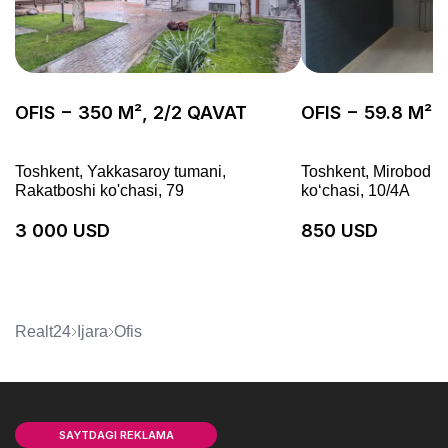
OFIS − 350 M², 2/2 QAVAT
OFIS − 59.8 M²,
Toshkent, Yakkasaroy tumani,
Toshkent, Mirobod t
Rakatboshi ko'chasi, 79
koʻchasi, 10/4A
3 000 USD
850 USD
Realt24
Ijara
ofis
SAYTDAGI REKLAMA