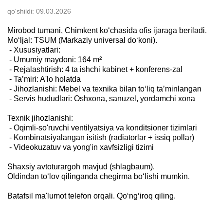
qo'shildi:
09.03.2026
Mirobod tumani, Chimkent ko‘chasida ofis ijaraga beriladi.
Mo‘ljal: TSUM (Markaziy universal do‘koni).
​ - Xususiyatlari:
​ - Umumiy maydoni: 164 m²
​ - Rejalashtirish: 4 ta ishchi kabinet + konferens-zal
​ - Ta’miri: A'lo holatda
​ - Jihozlanishi: Mebel va texnika bilan to‘liq ta’minlangan
​ - Servis hududlari: Oshxona, sanuzel, yordamchi xona
Texnik jihozlanishi:
​ - Oqimli-so'ruvchi ventilyatsiya va konditsioner tizimlari
​ - Kombinatsiyalangan isitish (radiatorlar + issiq pollar)
​ - Videokuzatuv va yong'in xavfsizligi tizimi
Shaxsiy avtoturargoh mavjud (shlagbaum).
Oldindan to‘lov qilinganda chegirma bo‘lishi mumkin.
Batafsil ma'lumot telefon orqali. Qo‘ng‘iroq qiling.