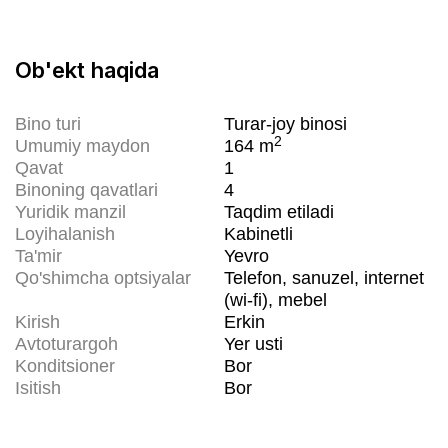
Ob'ekt haqida
Bino turi
Turar-joy binosi
2
Umumiy maydon
164
m
Qavat
1
Binoning qavatlari
4
Yuridik manzil
Taqdim etiladi
Loyihalanish
Kabinetli
Ta'mir
Yevro
Qo'shimcha optsiyalar
Telefon, sanuzel, internet
(wi-fi), mebel
Kirish
Erkin
Avtoturargoh
Yer usti
Konditsioner
Bor
Isitish
Bor