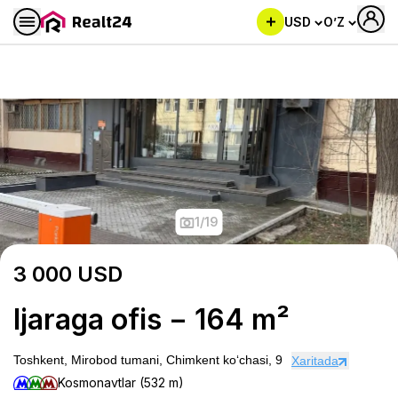
USD
O’Z
Ijaraga ofis − 164 m²
1
/
19
3 000
USD
Ijaraga ofis − 164 m²
Toshkent, Mirobod tumani, Chimkent koʻchasi, 9
Xaritada
Kosmonavtlar (532 m)