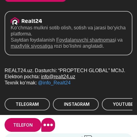
Ko‘chmas mulkni sotib olish, sotish va jarasi bo‘yicha
platforma.
Saytdan foydalanish
Foydalanuvchi shartnomas
i va
maxfiylik siyosatiga
rozi bo'lishni anglatadi.
REALT24.uz. Dasturchi: “PROPTECH GLOBAL” MChJ.
Elektron pochta:
info@realt24.uz
Texnik ko‘mak:
@info_Realt24
TELEGRAM
INSTAGRAM
YOUTUBE
© Realt24 — Saytdan ma'lumotlarni nusxalash,
TELEFON
ko'paytirish, tarqatish va boshqa maqsadlarda foydalanish
"REALT24.UZ" ehtimol veb-saytga havola ko`rsatish bilan