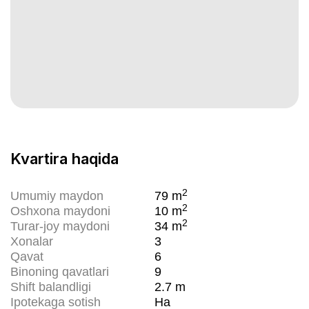
Kvartira haqida
2
Umumiy maydon
79
m
2
Oshxona maydoni
10
m
2
Turar-joy maydoni
34
m
Xonalar
3
Qavat
6
Binoning qavatlari
9
Shift balandligi
2.7
m
Ipotekaga sotish
Ha