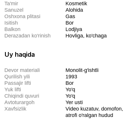
Ta'mir
Kosmetik
Sanuzel
Alohida
Oshxona plitasi
Gas
Isitish
Bor
Balkon
Lodjiya
Derazadan ko'rinish
Hovliga, ko'chaga
Uy haqida
Devor materiali
Monolit-g'ishtli
Qurilish yili
1993
Passajir lifti
Bor
Yuk lifti
Yo'q
Chiqindi quvuri
Yo'q
Avtoturargoh
Yer usti
Xavfsizlik
Video kuzatuv, domofon,
atrofi o'ralgan hudud