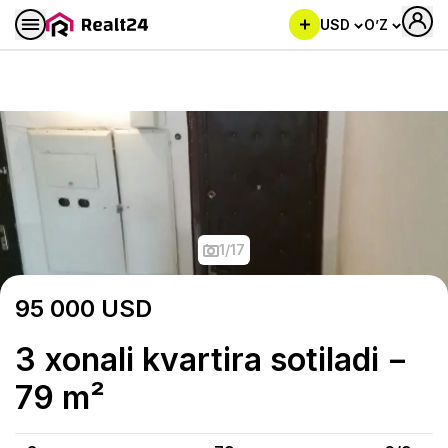
USD
O’Z
3 xonali kvartira sotiladi − 79
1
/
17
95 000
USD
3 xonali kvartira sotiladi −
79 m²