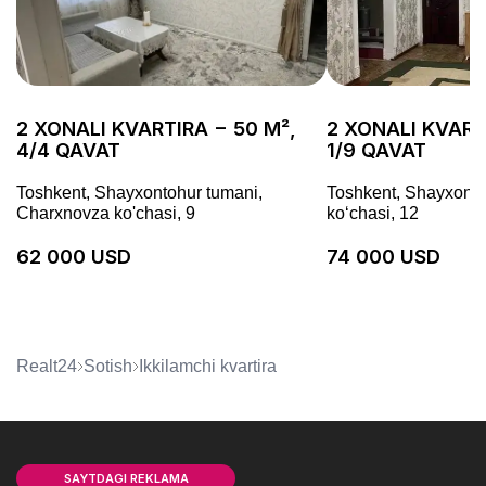
2 XONALI KVARTIRA − 50 M²,
2 XONALI KVART
4/4 QAVAT
1/9 QAVAT
Toshkent, Shayxontohur tumani,
Toshkent, Shayxonto
Charxnovza ko'chasi, 9
koʻchasi, 12
62 000 USD
74 000 USD
Realt24
Sotish
ikkilamchi kvartira
SAYTDAGI REKLAMA