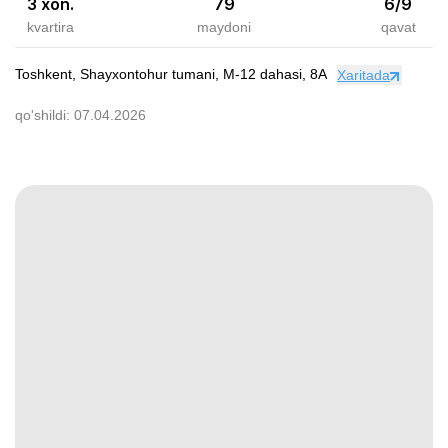
3 xon.
79
6
/
9
kvartira
maydoni
qavat
Toshkent, Shayxontohur tumani, M-12 dahasi, 8A
Xaritada
qo'shildi:
07.04.2026