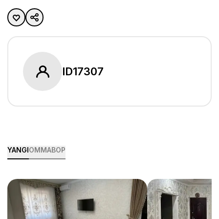
ID
17307
YANGI
OMMABOP