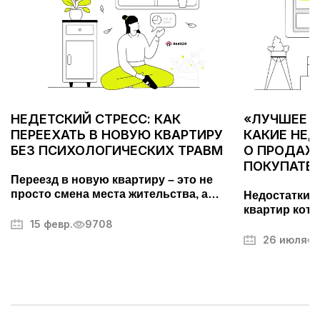
НЕДЕТСКИЙ СТРЕСС: КАК
«ЛУЧШЕЕ С
ПЕРЕЕХАТЬ В НОВУЮ КВАРТИРУ
КАКИЕ НЕ
БЕЗ ПСИХОЛОГИЧЕСКИХ ТРАВМ
О ПРОДАЖЕ
ПОКУПАТЕ
Переезд в новую квартиру – это не
просто смена места жительства, а
Недостатки 
важный этап, требующий тщательной
квартир кото
подготовки. Он может вызывать стресс
15 февр.
9708
покупателей.
и усталость, но правильный подход
фотографий,
26 июля
поможет превратить его в
другие секр
упорядоченный и даже приятный
недвижимос
процесс. В этой статье мы разберем,
как максимально эффективно
организовать переезд, избежать