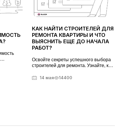
КАК НАЙТИ СТРОИТЕЛЕЙ ДЛЯ
ИМОСТЬ
РЕМОНТА КВАРТИРЫ И ЧТО
А?
ВЫЯСНИТЬ ЕЩЕ ДО НАЧАЛА
РАБОТ?
оимость
Освойте секреты успешного выбора
и,
строителей для ремонта. Узнайте, как
ые
избежать распространенных
аше
проблем, проверить лицензии и
14 мая
14400
кой
гарантировать качество работ.
Полезные советы от экспертов в
области строительства.