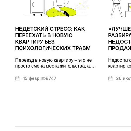
НЕДЕТСКИЙ СТРЕСС: КАК
«ЛУЧШЕ
ПЕРЕЕХАТЬ В НОВУЮ
РАЗБИРА
КВАРТИРУ БЕЗ
НЕДОСТ
ПСИХОЛОГИЧЕСКИХ ТРАВМ
ПРОДАЖ
ПОКУПА
Переезд в новую квартиру – это не
Недостатк
просто смена места жительства, а
квартир к
важный этап, требующий тщательной
покупател
подготовки. Он может вызывать
фотографи
15 февр.
9747
26 ию
стресс и усталость, но правильный
другие се
подход поможет превратить его в
недвижим
упорядоченный и даже приятный
процесс. В этой статье мы разберем,
как максимально эффективно
организовать переезд, избежать
ненужных волнений и быстрее
привыкнуть к новому дому.