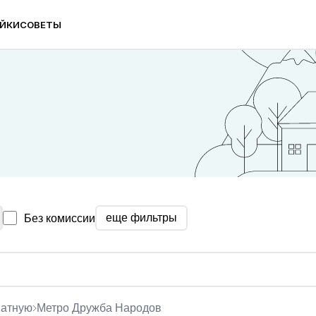
ЙКИ
СОВЕТЫ
ом с метро Дружба Народов
еще фильтры
Без комиссии
натную
метро Дружба Народов