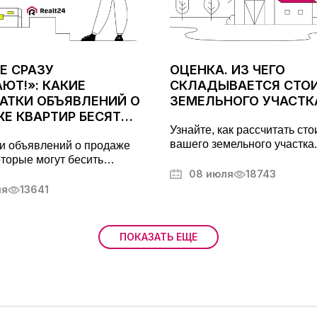
Е СРАЗУ
ОЦЕНКА. ИЗ ЧЕГО
ЮТ!»: КАКИЕ
СКЛАДЫВАЕТСЯ СТО
АТКИ ОБЪЯВЛЕНИЙ О
ЗЕМЕЛЬНОГО УЧАСТК
Е КВАРТИР БЕСЯТ
Узнайте, как рассчитать ст
ТЕЛЕЙ
вашего земельного участка.
и объявлений о продаже
Погружение в методы оценк
оторые могут бесить
важные критерии и правов
ей. Советы по анализу
08 июля
18743
аспекты. Оптимизируйте в
й, цен, скрытых проблем и
ля
13641
владение с земельной оцен
креты успешных покупок
ости
ПОКАЗАТЬ ЕЩЕ