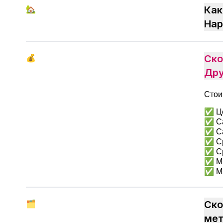
🏡
Как
Нар
💰
Ско
Дру
Стои
✅ Це
✅ Са
✅ Са
✅ Ср
✅ Ср
✅ Ми
✅ Ма
🗂
Ско
мет