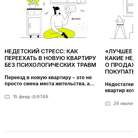
НЕДЕТСКИЙ СТРЕСС: КАК
«ЛУЧШЕЕ С
ПЕРЕЕХАТЬ В НОВУЮ КВАРТИРУ
КАКИЕ НЕ
БЕЗ ПСИХОЛОГИЧЕСКИХ ТРАВМ
О ПРОДАЖЕ
ПОКУПАТЕ
Переезд в новую квартиру – это не
просто смена места жительства, а
Недостатки 
важный этап, требующий тщательной
квартир кото
подготовки. Он может вызывать стресс
15 февр.
9749
покупателей.
и усталость, но правильный подход
фотографий,
26 июля
поможет превратить его в
другие секр
упорядоченный и даже приятный
недвижимос
процесс. В этой статье мы разберем,
как максимально эффективно
организовать переезд, избежать