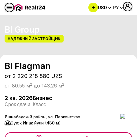
USD
РУ
BI Group
НАДЕЖНЫЙ ЗАСТРОЙЩИК
BI Flagman
BI Flagman
от 2 220 218 880
UZS
2
2
от 80.55
м
до 143.26
м
2 кв.
2026
Бизнес
Срок сдачи
Класс
Яшнабадский район, ул. Паркентская
Буюк Ипак йули (480 м)