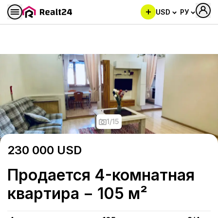
USD
РУ
Продается 4-комнатная ква
1
/
15
230 000
USD
Продается 4-комнатная
квартира − 105 м²