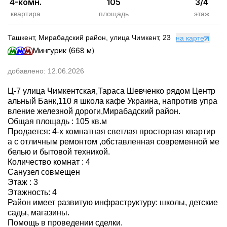
4-комн.
105
3
/
4
квартира
площадь
этаж
Ташкент, Мирабадский район, улица Чимкент, 23
на карте
Мингурик (668 м)
добавлено:
12.06.2026
Ц-7 улица Чимкентская,Тараса Шевченко рядом Центр
альный Банк,110 я школа кафе Украина, напротив упра
вление железной дороги,Мирабадский район.
Общая площадь : 105 кв.м
Продается: 4-х комнатная светлая просторная квартир
а с отличным ремонтом ,обставленная современной ме
белью и бытовой техникой.
Количество комнат : 4
Санузел совмещен
Этаж : 3
Этажность: 4
Район имеет развитую инфраструктуру: школы, детские
сады, магазины.
Помощь в проведении сделки.