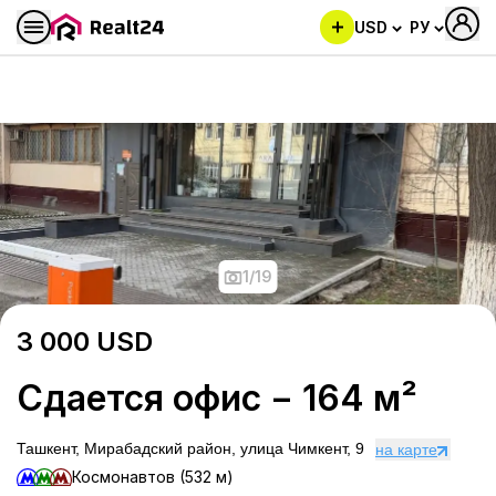
USD
РУ
Сдается офис − 164 м²
1
/
19
3 000
USD
Сдается офис − 164 м²
Ташкент, Мирабадский район, улица Чимкент, 9
на карте
Космонавтов (532 м)