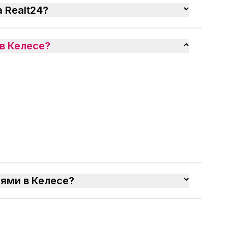
 Realt24?
в Келесе?
нями в Келесе?