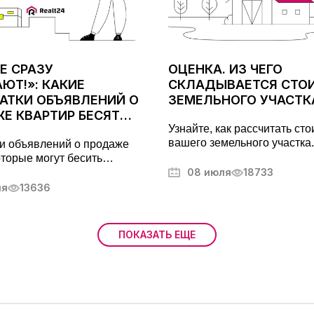
Е СРАЗУ
ОЦЕНКА. ИЗ ЧЕГО
ЮТ!»: КАКИЕ
СКЛАДЫВАЕТСЯ СТО
АТКИ ОБЪЯВЛЕНИЙ О
ЗЕМЕЛЬНОГО УЧАСТК
Е КВАРТИР БЕСЯТ
Узнайте, как рассчитать ст
ТЕЛЕЙ
вашего земельного участка.
и объявлений о продаже
Погружение в методы оценк
оторые могут бесить
важные критерии и правов
ей. Советы по анализу
08 июля
18733
аспекты. Оптимизируйте в
й, цен, скрытых проблем и
ля
13636
владение с земельной оцен
креты успешных покупок
ости
ПОКАЗАТЬ ЕЩЕ