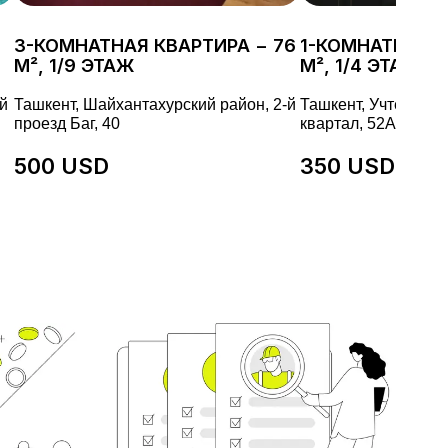
3-КОМНАТНАЯ КВАРТИРА − 76
1-КОМНАТНАЯ К
М², 1/9 ЭТАЖ
М², 1/4 ЭТАЖ
й
Ташкент, Шайхантахурский район, 2-й
Ташкент, Учтепинск
проезд Баг, 40
квартал, 52А
500 USD
350 USD