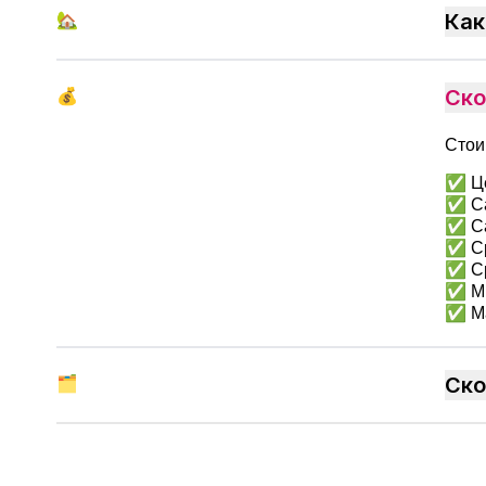
🏡
Как
💰
Ско
Стои
✅ Це
✅ Са
✅ Са
✅ Ср
✅ Ср
✅ Ми
✅ Ма
🗂
Ско