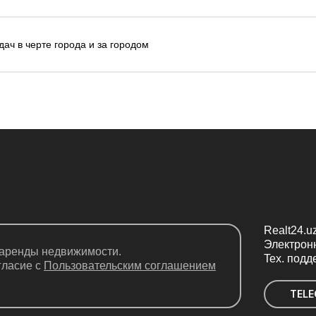
дач в черте города и за городом
Realt24.
Электрон
 аренды недвижимости.
Teх. подд
гласие с
Пользовательским соглашением
TEL