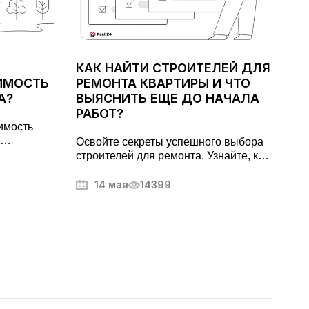
КАК НАЙТИ СТРОИТЕЛЕЙ ДЛЯ
ИМОСТЬ
РЕМОНТА КВАРТИРЫ И ЧТО
А?
ВЫЯСНИТЬ ЕЩЕ ДО НАЧАЛА
РАБОТ?
оимость
Освойте секреты успешного выбора
и,
строителей для ремонта. Узнайте, как
ые
избежать распространенных
аше
проблем, проверить лицензии и
14 мая
14399
кой
гарантировать качество работ.
Полезные советы от экспертов в
области строительства.