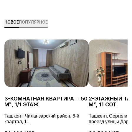
упорядоченный и даже приятный
недвижимос
процесс. В этой статье мы разберем,
как максимально эффективно
организовать переезд, избежать
НОВОЕ
ПОПУЛЯРНОЕ
ненужных волнений и быстрее
привыкнуть к новому дому.
3-КОМНАТНАЯ КВАРТИРА − 50
2-ЭТАЖНЫЙ ТА
М², 1/1 ЭТАЖ
М², 11 СОТ.
Ташкент, Чиланзарский район, 6-й
Ташкент, Сергелийс
квартал, 11
проезд улицы Дарё 