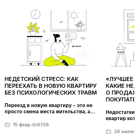
НЕДЕТСКИЙ СТРЕСС: КАК
«ЛУЧШЕЕ С
ПЕРЕЕХАТЬ В НОВУЮ КВАРТИРУ
КАКИЕ НЕ
БЕЗ ПСИХОЛОГИЧЕСКИХ ТРАВМ
О ПРОДАЖЕ
ПОКУПАТЕ
Переезд в новую квартиру – это не
просто смена места жительства, а
Недостатки 
важный этап, требующий тщательной
квартир кото
подготовки. Он может вызывать стресс
15 февр.
9708
покупателей.
и усталость, но правильный подход
фотографий,
26 июля
поможет превратить его в
другие секр