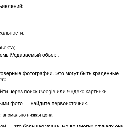
ъявлений:
еальности;
ъекта;
аемый/сдаваемый объект.
оверные фотографии. Это могут быть краденные
ета.
ти через поиск Google или Яндекс картинки.
выми фото — найдите первоисточник.
: аномально низкая цена
ой — это большая удача. Но во многих случаях они